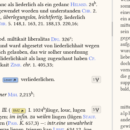
b
nc
als
liederlich
als
ein
gedanc
Helmsd.
24
.
somm
ewendet
worden
und
understanden
Chr.
2.
eine
,
überlegungslos,
leichtfertig.
liederlich
ein 
hr.
5.
148,1.
163,
21.
188,13.
220,16
;
mitt
sein
c
gege
od.
miltikait
liberalitas
Dfg.
326
;
aufg
und
ward
abgesetzt
von
liederlichhait
wegen
wurd
ich
gelauben,
das
wir
solher
unordnung
lieb
liderlichkait
als
lang
zugeschaut
haben
Cp.
doch
gkait
Zimr.
chr.
1.
405,33
;
vorn
die 
verliederlîchen.
1
Lexer
supp
bald
b
ner
Msh.
2,213
;
mitt
b
 III.
(
I. 1024
)
liuge,
louc,
lugen
5
BMZ
alp
gen;
im
infin.
zu
weilen
liugen
(lügen
Stauf.
ande
gen
(
Pass.
K.
657,3
)
—:
intr.
eine
unwahrheit
gewi
erze
liegen,
triegen
kan
Lieht.
634,12.
âne