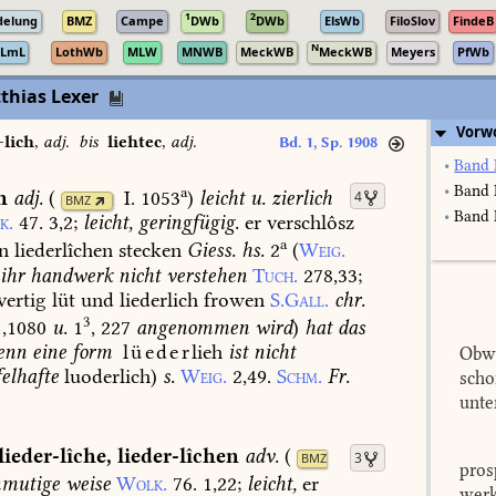
1
2
delung
BMZ
Campe
DWb
DWb
ElsWb
FiloSlov
FindeB
N
LmL
LothWb
MLW
MNWB
MeckWB
MeckWB
Meyers
PfWb
thias Lexer
Vorw
-lich
,
adj.
bis
liehtec
,
adj.
Bd. 1, Sp. 1908
•
Band 
•
Band 
a
h
adj.
(
I. 1053
)
leicht
u.
zierlich
4
BMZ
•
Band I
k.
47.
3,2
;
leicht,
geringfügig.
er
verschlôsz
a
n
liederlîchen
stecken
Giess.
hs.
2
(
Weig.
ihr
handwerk
nicht
verstehen
Tuch.
278,33
;
vertig
lüt
und
liederlich
frowen
S.Gall.
chr.
3
1,1080
u.
1
,
227
angenommen
wird
)
hat
das
enn
eine
form
lüeder
lieh
ist
nicht
Obwo
elhafte
luoderlich)
s.
Weig.
2,49.
Schm.
Fr.
scho
unte
lieder-lîche
,
lieder-lîchen
adv.
(
3
BMZ
pros
mutige
weise
Wolk.
76.
1,22
;
leicht,
er
werk