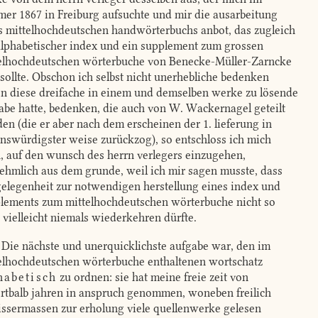
er 1867 in Freiburg aufsuchte und mir die ausarbeitung
s mittelhochdeutschen handwörterbuchs anbot, das zugleich
alphabetischer index und ein supplement zum grossen
elhochdeutschen wörterbuche von Benecke-Müller-Zarncke
 sollte. Obschon ich selbst nicht unerhebliche bedenken
n diese dreifache in einem und demselben werke zu lösende
abe hatte, bedenken, die auch von W. Wackernagel geteilt
en (die er aber nach dem erscheinen der 1. lieferung in
enswürdigster weise zurückzog), so entschloss ich mich
, auf den wunsch des herrn verlegers einzugehen,
ehmlich aus dem grunde, weil ich mir sagen musste, dass
gelegenheit zur notwendigen herstellung eines index und
lements zum mittelhochdeutschen wörterbuche nicht so
, vielleicht niemals wiederkehren dürfte.
Die nächste und unerquicklichste aufgabe war, den im
elhochdeutschen wörterbuche enthaltenen wortschatz
habetisch
zu ordnen: sie hat meine freie zeit von
rtbalb jahren in anspruch genommen, woneben freilich
ssermassen zur erholung viele quellenwerke gelesen