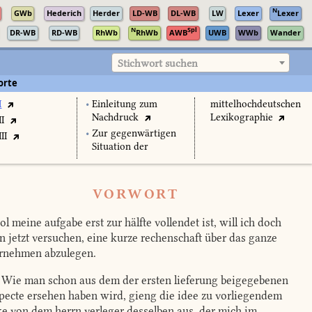
N
GWb
Hederich
Herder
LD-WB
DL-WB
LW
Lexer
Lexer
N
Spl
DR-WB
RD-WB
RhWb
RhWb
AWB
UWB
WWb
Wander
Stichwort suchen
orte
I
•
Einleitung zum
mittelhochdeutschen
Nachdruck
Lexikographie
II
•
Zur gegenwärtigen
II
Situation der
VORWORT
l meine aufgabe erst zur hälfte vollendet ist, will ich doch
n jetzt versuchen, eine kurze rechenschaft über das ganze
rnehmen abzulegen.
Wie man schon aus dem der ersten lieferung beigegebenen
pecte ersehen haben wird, gieng die idee zu vorliegendem
e von dem herrn verleger desselben aus, der mich im