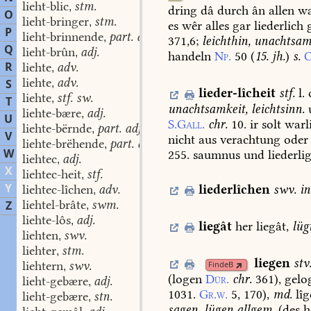
lieht-blic
stm.
,
dring
dâ
durch
ân
allen
wa
O
lieht-bringer
stm.
,
es
wêr
alles
gar
liederlich
g
P
lieht-brinnende
part. adj.
,
371,6
;
leichthin,
unachtsam
Q
lieht-brûn
adj.
,
handeln
Np.
50
(
15.
jh.
)
s.
C
R
liehte
adv.
,
liehte
adv.
S
,
lieder-lîcheit
stf.
l.
liehte
stf. sw.
,
T
unachtsamkeit,
leichtsinn.
liehte-bære
adj.
,
U
S.Gall.
chr.
10.
ir
solt
warl
liehte-bërnde
part. adj.
,
V
nicht
aus
verachtung
oder
liehte-brëhende
part. adj.
,
W
255.
saumnus
und
liederli
liehtec
adj.
,
X
liehtec-heit
stf.
,
Y
liederlîchen
swv.
in
liehtec-lîchen
adv.
,
liehtel-brâte
swm.
Z
,
liehte-lôs
adj.
,
liegât
her
liegât,
lüg
liehten
swv.
,
liehter
stm.
,
liegen
stv.
liehtern
swv.
FindeB
,
(logen
Dür.
chr.
361
),
gelo
lieht-gebære
adj.
,
1031.
Gr.w.
5,
170
),
md.
lî
lieht-gebære
stn.
,
sagen,
lügen
allgem.
(
des
h