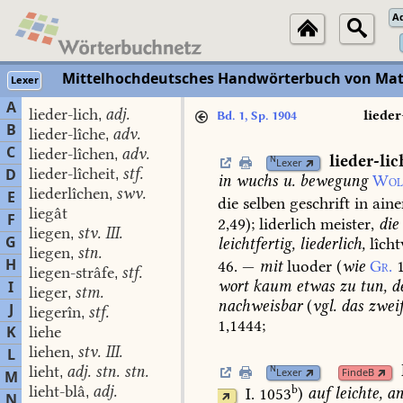
A
Mittelhochdeutsches Handwörterbuch von Mat
Lexer
A
lieder-lich
adj.
,
lieder
Bd. 1, Sp. 1904
B
lieder-lîche
adv.
,
C
lieder-lîchen
adv.
,
lieder-lic
N
Lexer
lieder-lîcheit
stf.
D
,
in
wuchs
u.
bewegung
Wol
liederlîchen
swv.
,
E
die
selben
geschrift
in
aine
liegât
F
2,49
);
liderlich
meister,
die
liegen
stv. III.
,
G
leichtfertig,
liederlich,
lîcht
liegen
stn.
,
H
46.
—
mit
luoder
(
wie
Gr.
liegen-strâfe
stf.
,
wort
kaum
etwas
zu
tun,
d
I
lieger
stm.
,
nachweisbar
(
vgl.
das
zweif
J
liegerîn
stf.
,
1,1444
;
K
liehe
liehen
stv. III.
L
,
lieht
adj. stn. stn.
N
,
Lexer
FindeB
M
b
lieht-blâ
adj.
I. 1053
)
auf
leichte,
an
,
N