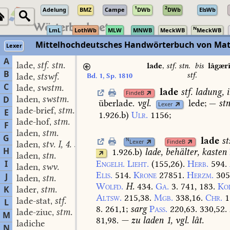
1
2
Adelung
BMZ
Campe
DWb
DWb
ElsWb
N
LmL
LothWb
MLW
MNWB
MeckWB
MeckWB
Mittelhochdeutsches Handwörterbuch von Mat
Lexer
A
lade
stf. stn.
,
lade
,
stf. stn.
bis
lâgær
B
stf.
lade
stswf.
Bd. 1, Sp. 1810
,
C
lade
swstm.
,
lade
stf.
ladung,
FindeB
laden
swstm.
D
,
überlade.
vgl.
lede;
—
stn
Lexer
lade-brief
stm.
,
E
1.926.b
)
Ulr.
1156
;
lade-hof
stm.
,
F
laden
stm.
,
G
lade
st
N
Lexer
FindeB
laden
stv. I, 4. swv.
,
H
1.926.b
)
lade,
behälter,
kasten
laden
stn.
,
Engelh.
Lieht.
(155,26).
Herb.
594.
I
laden
swv.
,
Elis.
514.
Krone
27851.
Herzm.
305
J
laden
stn.
,
Wolfd.
H.
434.
Ga.
3.
741,
183.
Ko
K
lader
stm.
,
Altsw.
215,38.
Mgb.
338,16.
Chr.
1
lade-stat
stf.
L
,
8.
261,1
;
sarg
Pass.
220,63.
330,52.
lade-ziuc
stm.
,
M
81,98.
—
zu
laden
1,
vgl.
lât.
ladiche
N