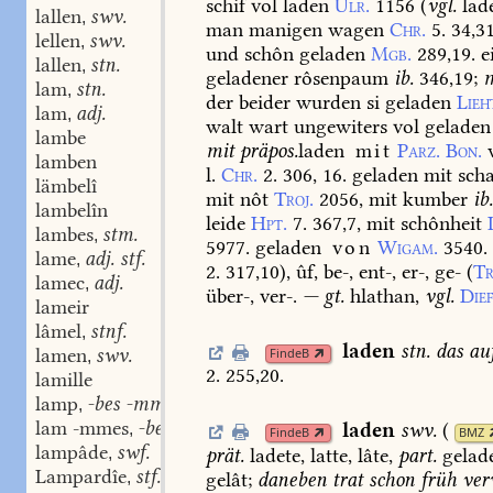
schif
vol
laden
Ulr.
1156
(
vgl.
lade
lallen
swv.
,
man
manigen
wagen
Chr.
5.
34,31
lellen
swv.
,
und
schôn
geladen
Mgb.
289,19.
e
lallen
stn.
,
geladener
rôsenpaum
ib.
346,19
;
m
lam
stn.
,
der
beider
wurden
si
geladen
Lieh
lam
adj.
,
walt
wart
ungewiters
vol
geladen
lambe
mit
präpos.
laden
mit
Parz.
Bon.
lamben
l.
Chr.
2.
306,
16.
geladen
mit
scha
lämbelî
mit
nôt
Troj.
2056,
mit
kumber
ib
lambelîn
leide
Hpt.
7.
367,7,
mit
schônheit
lambes
stm.
,
5977.
geladen
von
Wigam.
3540.
lame
adj. stf.
,
2.
317,10
),
ûf,
be-,
ent-,
er-,
ge-
(
Tr
lamec
adj.
,
über-,
ver-.
—
gt.
hlathan,
vgl.
Dief
lameir
lâmel
stnf.
,
laden
stn.
das
auf
lamen
swv.
FindeB
,
2.
255,20.
lamille
lamp
-bes -mmes stn.
,
lam -mmes
-bes -mmes stn.
laden
swv.
(
,
FindeB
BMZ
lampâde
swf.
prät.
ladete,
latte,
lâte,
part.
gelade
,
Lampardîe
stf.
gelât;
daneben
trat
schon
früh
ver
,