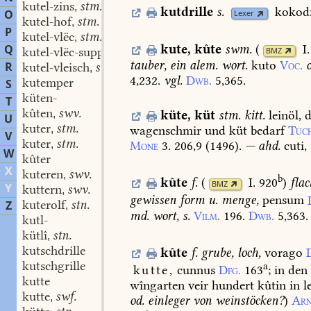
kutel-zins
stm.
,
kutdrille
s.
kokodr
O
Lexer
kutel-hof
stm.
,
P
kutel-vlëc
stm.
,
Q
kute
,
kûte
swm.
(
I
kutel-vlëc-suppe
swf.
BMZ
,
tauber,
ein
alem.
wort.
kuto
Voc.
o
R
kutel-vleisch
stn.
,
4,232.
vgl.
Dwb.
5,365.
kutemper
S
küten-
T
kûten
swv.
küte
,
küt
stm.
kitt.
leinöl,
d
,
U
kuter
stm.
wagenschmir
und
küt
bedarf
Tuc
,
V
kuter
stm.
Mone
3.
206,9
(
1496
).
—
ahd.
cuti,
,
W
kûter
X
kuteren
swv.
,
b
kûte
f.
(
I. 920
)
flac
BMZ
Y
kuttern
swv.
,
gewissen
form
u.
menge,
pensum
kuterolf
stn.
Z
,
md.
wort,
s.
Vilm.
196.
Dwb.
5,363.
kutl-
kütlî
stn.
,
kutschdrille
kûte
f.
grube,
loch,
vorago
kutschgrille
a
kutte,
cunnus
Dfg.
163
;
in
den
kutte
wîngarten
veir
hundert
kûtin
in
l
kutte
swf.
,
od.
einleger
von
weinstöcken?
)
Arn