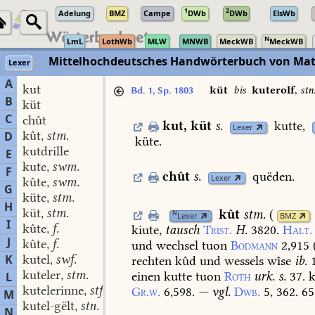
1
2
Adelung
BMZ
Campe
DWb
DWb
ElsWb
N
LmL
LothWb
MLW
MNWB
MeckWB
MeckWB
Mittelhochdeutsches Handwörterbuch von Mat
Lexer
A
kut
küt
bis
kuterolf
,
stn
Bd. 1, Sp. 1803
B
küt
C
chût
kut
,
küt
s.
kutte,
Lexer
kût
stm.
D
,
küte.
kutdrille
E
kute
swm.
,
F
chût
s.
quëden.
Lexer
kûte
swm.
,
G
küte
stm.
,
H
küt
stm.
kût
stm.
(
,
N
Lexer
BMZ
I
kûte
f.
kiute,
tausch
Trist.
H.
3820.
Halt.
,
J
kûte
f.
und
wechsel
tuon
Bodmann
2,915
,
K
kutel
swf.
rechten
kûd
und
wessels
wîse
ib.
,
kuteler
stm.
einen
kutte
tuon
Roth
urk.
s.
37.
L
,
kutelerinne
stf.
Gr.w.
6,598.
—
vgl.
Dwb.
5,
362.
65
,
M
kutel-gëlt
stn.
,
N