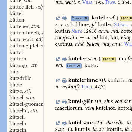
kütte
stn.
,
md.
wort,
s.
Vilm.
195.
Dwb.
5,364.
kuttec-lich
adj.
,
küttel
kutel
swf.
(
N
Lexer
BMZ
kütten-
s.
v.
a.
kaldûne,
pl.
kutlen
S.Gall.
kuttener
stm.
,
kutlan
Netz
12616
anm.
md.
kotte
kutten-tuoch
stn.
,
composita.
—
zu
nd.
kut,
küt,
eing
kutten-wît
adj.
,
quithus,
nhd.
bauch,
magen
u.
Wei
kutten-zipfel
stm.
,
kutter
kuteler
stm.
(
ib.
)
fa
kuttern
BMZ
kûtunge
stf.
vgl.
kuter;
,
Lexer
kutz
kutzdrille
kutelerinne
stf.
kutlerin,
d
kütze
u.
verkauft
Tuch.
47,31.
kütze
stf.
,
kützel
stm.
,
kutel-gëlt
stn.
zins
von
der
kützel-guomen
macellorum,
vom
kutelhof.
kottel
kützelîn
stn.
,
kützelî
kutel-zins
stm.
dasselbe.
ku
kützeln
2,32.
40.
kuttilz.
ib.
37.
kottilz.
ib.
kutzeln