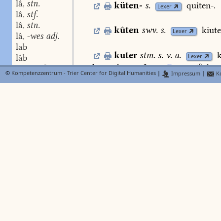
lâ
stn.
,
küten-
s.
quiten-.
Lexer
lâ
stf.
,
lâ
stn.
,
kûten
swv.
s.
kiute
Lexer
lâ
-wes adj.
,
lab
kuter
stm.
s.
v.
a.
k
Lexer
lâb
a
kuter,
kotter
fartor
Dfg.
226
.
kot
labe
stf.
,
©
Kompetenzzentrum - Trier Center for Digital Humanities
|
Impressum
|
Ko
821.
labe
stf.
,
labe-hûs
stn.
,
laben
swv.
,
kuter
stm.
s.
v.
a.
k
Lexer
lâben
swv.
,
tûbenkuter.
Lexer
laber-mer
labesal
stn.
,
kûter
s.
kulter.
Lexer
labôre
labôrieren
swv.
,
kuteren
,
kutter
N
lab-stube
Lexer
b
(
I. 920
)
wie
ein
kuter,
ta
labunge
stf.
,
BMZ
lach
stm.
sus
hôrte
man
ir
(
der
vögel
)
dœne
,
lach
stn.
b
,
kutern
Reinfr.
212
;
lachen
Wolk.
-lach
bildungssilbe.
,
a
331,29.
Dfg.
87
;
verlachen:
cachin
-lech
bildungssilbe.
,