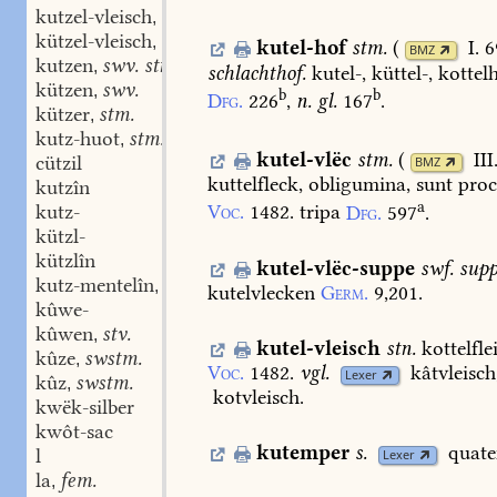
kutzel-vleisch
stn.
,
kützel-vleisch
stn.
,
kutel-hof
stm.
(
I. 
BMZ
kutzen
swv. stn.
,
schlachthof.
kutel-,
küttel-,
kottel
kützen
swv.
,
b
b
Dfg.
226
,
n.
gl.
167
.
kützer
stm.
,
kutz-huot
stm.
,
kutel-vlëc
stm.
(
III
cützil
BMZ
kuttelfleck,
obligumina,
sunt
proc
kutzîn
a
kutz-
Voc.
1482.
tripa
Dfg.
597
.
kützl-
kützlîn
kutel-vlëc-suppe
swf.
sup
kutz-mentelîn
stn.
,
kutelvlecken
Germ.
9,201.
kûwe-
kûwen
stv.
,
kutel-vleisch
stn.
kottelfle
kûze
swstm.
,
Voc.
1482.
vgl.
kâtvleisch
Lexer
kûz
swstm.
,
kotvleisch.
kwëk-silber
kwôt-sac
kutemper
s.
quate
l
Lexer
la
fem.
,