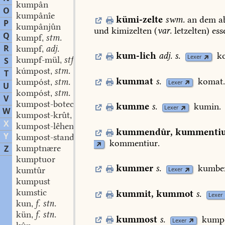
kumpân
O
kumpânîe
kümi-zelte
swm.
an
dem
a
P
kumpânjûn
und
kimizelten
(
var.
letzelten)
ess
Q
kumpf
stm.
,
R
kumpf
adj.
,
kum-lich
adj.
s.
k
Lexer
kumpf-mül
stf.
S
,
kúmpost
stm.
,
T
kummat
s.
komat
kumpóst
stm.
,
Lexer
U
kompóst
stm.
,
V
kumpost-boteche
swf.
,
kumme
s.
kumin.
Lexer
W
kumpost-krût
stn.
,
X
kumpost-lêhen
stn.
,
kummendûr
,
kummentiu
Y
kumpost-stande
swf.
,
kommentiur.
kumptnære
Z
kumptuor
kummer
s.
kumbe
kumtûr
Lexer
kumpust
kumstic
kummit
,
kummot
s.
Lexer
kun
f. stn.
,
kün
f. stn.
,
kummost
s.
kumpo
Lexer