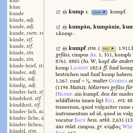
kûn-
künc
kump
s.
kumpf.
Lexer
kunde
künde
adj.
,
kunde
adj.
kumpân
,
kumpânîe
,
kum
,
kunde
swm. swf.
s.
komp-.
,
künde
stf.
,
kunde
stf.
,
kumpf
stm.
(
1.911.
BMZ
künde
stn.
,
gefäss,
cimpus
Ab.
1,
351,
komph
kunde
stn.
,
8761.
8885
(
hs.
W,
kopf
die
ander
künde-brief
stm.
,
komp
Laurent
182,4
ff.
funf
kom
kündec
adj.
,
bestrichen
und
funf
komp
habern
kündic
adj.
,
1,567.
cunf
=

malter
Gudenus
co
kündig
adj.
,
(
1194
Mainz
)
;
hölzernes
gefäss
für
kündec-heit
stf.
,
Helmbr.
ain
kumpf,
den
die
made
kündekeit
stf.
,
schliffstein
innen
ligt
Kell.
erz.
48
kündikeit
stf.
,
tensorium,
quod
vulgariter
rame
d
kündec-lich
adj.
,
instrumentum
ad
id,
quod
in
vul
kündec-lîche
adv.
,
vocatur
Baur
hess.
urkk.
2,631
(
13
kündec-lîchen
adv.
,
aus
mlat.
cimpus,
gr.
κύμβος
Weig
kündel
stm.
,