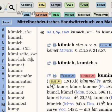
1
2
Adelung
BMZ
Campe
DWb
DWb
ElsWb
N
LmL
LothWb
MLW
MNWB
MeckWB
MeckWB
Mittelhochdeutsches Handwörterbuch von Mat
Lexer
A
kümich
stm.
,
kümich
,
stm.
bis
kums
Bd. 1, Sp. 1769
B
kümich
C
kumich
kümich
stm.
s.
v.
a.
Lexer
kumin
stm.
D
,
kemet
Münch.
r.
211,29.
218,57.
kümi-zelte
swm.
,
E
kum-lich
adj.
,
F
kümich
,
kumich
s.
kummat
G
kumme
H
kumi
kummendûr
N
Lexer
FindeB
I
(
1.910.b
)
kümmel
Pf.
arzb
kummentiur
BMZ
J
nbff.
kume,
küme,
kumme
(
Pf.
arz
kummer
kumel,
kümel
(
Mgb.
385,1.
396,11.
K
kummit
komel
Evang.
M.
23,23
),
kumich
(
kummot
L
b
kummost
kümich
(
Myns.
94
)
s.
Dfg.
119
.
ku
M
kump
carve
Voc.
1482.
—
aus
lat.
cumin
N