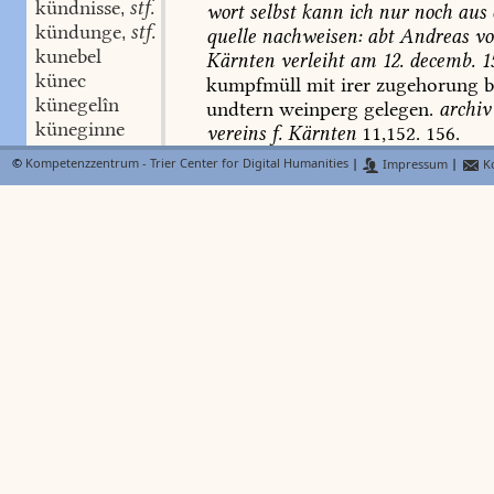
kündnisse
stf.
,
wort
selbst
kann
ich
nur
noch
aus
kündunge
stf.
,
quelle
nachweisen:
abt
Andreas
vo
kunebel
Kärnten
verleiht
am
12.
decemb.
1
künec
kumpfmüll
mit
irer
zugehorung
b
künegelîn
undtern
weinperg
gelegen.
archiv
küneginne
vereins
f.
Kärnten
11,152.
156.
kunelinc
©
Kompetenzzentrum - Trier Center for Digital Humanities
|
Impressum
|
Ko
cunf
kúmpo
N
Lexer
FindeB
kunft
stf.
,
kumpóst
,
kompóst
stm.
(
BMZ
kumft
stf.
,
eingemachtes
überh.,
bes.
sauerkra
künftic
adj.
,
Msh.
Renn.
(9798.
9899).
Apoll.
11
kümftic
adj.
,
a
c
Kolm.
142,14.
Dfg.
138
.
247
.
375
künftic-heit
stf.
,
oder
rüeben
Buch
v.
g.
sp.
48.
funf
künftic-lich
adj.
,
kumpostes
Urb.
B.
1,85.
kumpu
künftic-lîche
adv.
,
b
182
.
ein
vil
sûrer
kumbust
Ulr.
W
künftigære
stm.
,
c
a
a
kumpest
Dfg.
247
.
318
.
375
.
küngel
c
kungelîn
Fasn.
476,24.
gumpast
Dfg.
42
,
küngîn
a
gl.
361
.
rôter
gumbest,
eingem
künic
-ges stm.
,
rüben
Mone
z.
2,186.
gunbost
S
künec
-ges stm.
,