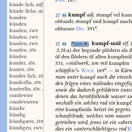
Kwb.
167.
künde-lich
adj.
,
künde-lîche
adv.
,
kumpf
adj.
stumpf
vel
kump
kunden
obtundi;
stumpf
und
kumpf
mach
künden
a
obturare
Dfg.
391
.
kunden
swv.
,
künden
swv.
,
kunden
swv.
kumpf-mül
stf.
N
,
Lexer
kunden
stn.
2.28.a
)
der
begunde
plôdern
als
d
,
künden
ûf
den
flôdern
ûf
alten
kumpfmül
kunder
stn.
331,
»
mülwerk,
um
mit
kumpfen
,
kunter
stn.
a
,
schöpfen?
«
Wack.
169
.
—
in
Kärn
kunder-lich
stn.
,
man
unter
kumpf
auch
die
einzel
kunderlîn
stn. stf.
,
den
felgen
eines
mülrades
eingefü
kunterlîn
stn. stf.
,
sowie
die
dadurch
gebildeten
zwis
cundewier
denen
das
herabfallende
wasser
si
cundewieren
weshalb
ein
solches
rad
ein
kumpf
kündic
eine
kumpfmüle
heisst
im
gegens.
kündig
schaufelrade,
welches
vom
wasser
kündigære
stm.
,
getrieben
wird,
jenes
ist
ein
»obers
kündigen
swv.
,
dies
ein
»unterschlächtiges«
rad
K