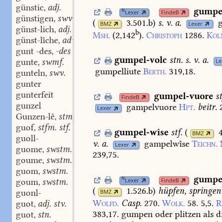
günstic
adj.
,
gumpel
N
Lexer
FindeB
günstigen
swv.
,
(
3.501.b
)
s.
v.
a.
g
BMZ
Lexer
günst-lich
adj.
,
b
Msh.
(2,142
).
Christoph
1286.
Kol
günst-lîche
adv.
,
gunt -des
-des stm.
,
gumpel-volc
stn.
s.
v.
a.
gunte
swmf.
Le
,
gumpelliute
Berth.
319,18.
gunteln
swv.
,
gunter
gunterfeit
gumpel-vuore
st
FindeB
gunzel
gampelvuore
Hpt.
beitr.
Lexer
Gunzen-lê
stm.
,
guof
stfm. stf. stm.
,
gumpel-wîse
stf.
(
BMZ
guoll-
v.
a.
gampelwîse
Teichn.
Lexer
guome
swstm.
,
239,75.
goume
swstm.
,
guom
swstm.
,
gump
N
goum
swstm.
Lexer
FindeB
,
(
1.526.b
)
hüpfen,
springen
guonl-
BMZ
Wolfd.
Casp.
270.
Wolk.
58.
5,5.
R
guot
adj. stv.
,
383,17.
gumpen
oder
plitzen
als
d
guot
stn.
,