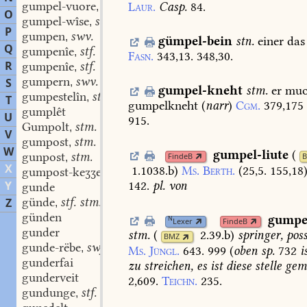
gumpel-vuore
stf.
Laur.
Casp.
84.
,
O
gumpel-wîse
stf.
,
P
gumpen
swv.
,
gümpel-bein
stn.
einer
das
Q
gumpenîe
stf.
,
Fasn.
343,13.
348,30.
R
gumpenîe
stf.
,
gumpern
swv.
S
,
gumpel-kneht
stm.
er
muo
gumpestelîn
stn.
,
T
gumpelkneht
(
narr
)
Cgm.
379,175
gumplêt
U
915.
Gumpolt
stm.
,
V
gumpost
stm.
,
W
gumpel-liute
(
gunpost
stm.
FindeB
,
X
1.1038.b
)
Ms.
Berth.
(25,5.
155,18)
gumpost-keʒʒel
stm.
,
142.
pl.
von
Y
gunde
günde
stf. stm.
Z
,
günden
gumpe
N
Lexer
FindeB
gunder
stm.
(
2.39.b
)
springer,
poss
BMZ
gunde-rëbe
swf.
,
Ms.
Jüngl.
643.
999
(
oben
sp.
732
i
gunderfai
zu
streichen,
es
ist
diese
stelle
gem
gunderveit
2,609.
Teichn.
235.
gundunge
stf.
,