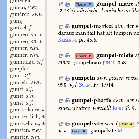
gunedelt
gumpel-mære
s
N
Lexer
günen
swv.
,
2.78.b
)
närrische,
komische
erzäl
gunêren
swv.
,
gung
gumpel-market
stm.
der
g
gunkel
f.
,
darauf
man
fail
hat
alt
lumpen
u
gunnen
an. v.
,
Keisersb.
pr.
45,6.
günnen
an. v.
,
günner
stm.
,
gunner
stm.
gumpel-miete
st
,
FindeB
gunnunge
stf.
einen
gumpelman
Jüngl.
858.
,
gunplêt
guns
stf.
,
gumpeln
swv.
possen
reisse
gunseln
swv.
,
998.
vgl.
Schm.
Fr.
1,914.
gunst
stf.
,
gunst
stm.
,
gumpel-phaffe
swm.
der
sc
gunst
stf.
,
c
einen
phaffen
vorstellt
Ring
6
,
9.
günste-bære
adj.
,
günstec-lich
adj.
,
gunste-lîche
adv.
gumpel-site
stm.
(
,
BMZ
günsten
swv.
v.
a.
gampelsite
Ms.
,
Lexer
gunster
stm.
,