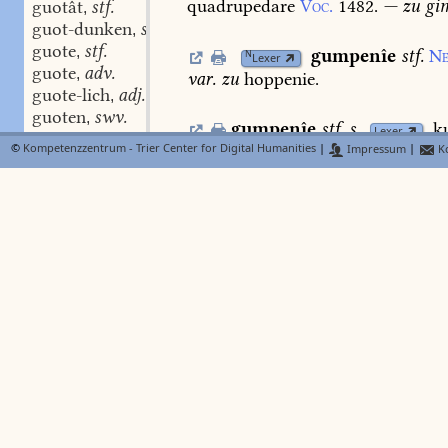
quadrupedare
Voc.
1482.
—
zu
gi
guotât
stf.
,
guot-dunken
stn.
,
guote
stf.
,
gumpenîe
stf.
Ne
N
Lexer
guote
adv.
,
var.
zu
hoppenie.
guote-lich
adj.
,
guoten
swv.
,
gumpenîe
stf.
s.
k
Lexer
guoten-tac
stm.
,
©
Kompetenzzentrum - Trier Center for Digital Humanities
|
Impressum
|
Ko
guotem-tac
stm.
,
gumpern
swv.
g.
od.
behen
guot-heit
stf.
,
abilitare
Voc.
1437.
—
zu
gumpen.
guot-hërzec
adj.
,
guot-hërzec-heit
stf.
,
guotîn
stf.
gumpestelîn
stn.
dem.
zu
g
,
guot-lich
adj.
2,
186.
,
güet-lich
adj.
,
guot-lich
adv.
,
gumplêt
s.
complê
Lexer
güet-lich
adv.
,
-lîche
adv.
,
Gumpolt
stm.
(
1.52
BMZ
-en
adv.
,
Gumpoltes
gîgen
an
einen
hâhen,
guot-lîche
stf.
,
spott
treiben
Helbl.
(
lies
9,142).
vgl
guot-lîchen
swv.
,
445,34.
guot-lîchkeit
stf.
,