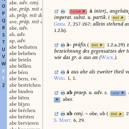
abe
adv. conj.
,
O
abe
präp. mit dat.
,
â
interj.
,
angehän
FindeB
P
ab
präp. mit dat.
,
imperat.
subst.
u.
partik.
(
BMZ
Q
ave
präp. mit dat.
,
Germ.
7,
257-267
;
allein
stehend
au
R
abe
adv.
,
1.2.b
)
.
ab
adv.
S
,
ap
adv.
,
T
â-
präfix
(
1.2.a.29
)
z
BMZ
abe bediuten
U
bezeichnung
des
gegensatzes
der
t
abe beheben
V
wie
das
gr.
ἀ
aus
an
(
Wack.
).
abe beieln
W
abe bëllen
X
â
aus
ahe
als
zweiter
theil
v
abe bërn
Y
Weig.
1,
1.
abe bern
sw.
,
abe bestrîchen
Z
abe binden
ab
praep.
u.
adv.
s.
Lexer
abe biten
aber.
abe bîʒen
abe brëchen
ab
conj.
=
obe,
ob
(
2
BMZ
abe brësten
S.
Mart.
6,
29.
abe brevieren