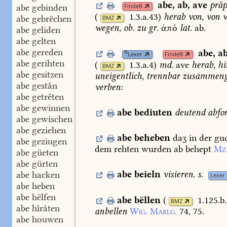
abe
,
ab
,
ave
präp
abe gebinden
FindeB
(
1.3.a.43
)
herab
von,
von
w
abe gebrëchen
BMZ
wegen,
ob.
zu
gr.
ἀπό
lat.
ab.
abe geliden
abe gelten
abe gereden
abe
,
a
N
Lexer
FindeB
abe gerihten
(
1.3.a.4
)
md.
ave
herab,
hi
BMZ
abe gesitzen
uneigentlich,
trennbar
zusammenge
abe gestân
verben:
abe getrëten
abe gewinnen
abe
bediuten
deutend
abfo
abe gewischen
abe geziehen
abe
beheben
daʒ
in
der
gu
abe geziugen
dem
rehten
wurden
ab
behept
Mz
abe güeten
abe gürten
abe
beieln
visieren.
s.
abe hacken
Lexer
abe heben
abe hëlfen
abe
bëllen
(
1.125.b
BMZ
abe hîrâten
anbellen
Wig.
Marlg.
74,
75.
abe houwen