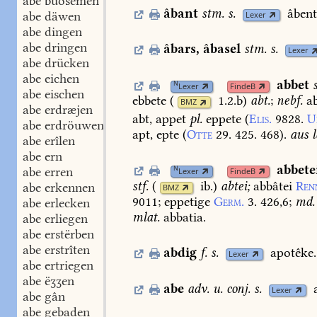
abe buosemen
âbant
stm.
s.
âbent
abe däwen
Lexer
abe dingen
abe dringen
âbars
,
âbasel
stm.
s.
Lexer
abe drücken
abe eichen
abbet
N
Lexer
FindeB
abe eischen
ebbete
(
1.2.b
)
abt.
;
nebf.
ab
BMZ
abe erdræjen
abt,
appet
pl.
eppete
(
Elis.
9828.
U
abe erdröuwen
apt,
epte
(
Otte
29.
425.
468
).
aus
l
abe erîlen
abe ern
abbete
N
abe erren
Lexer
FindeB
stf.
(
ib.
)
abtei;
abbâtei
Ren
abe erkennen
BMZ
9011
;
eppetige
Germ.
3.
426,6
;
md.
abe erlecken
mlat.
abbatia.
abe erliegen
abe erstërben
abe erstrîten
abdig
f.
s.
apotêke.
Lexer
abe ertriegen
abe ëʒʒen
abe
adv.
u.
conj.
s.
Lexer
abe gân
abe gebaden