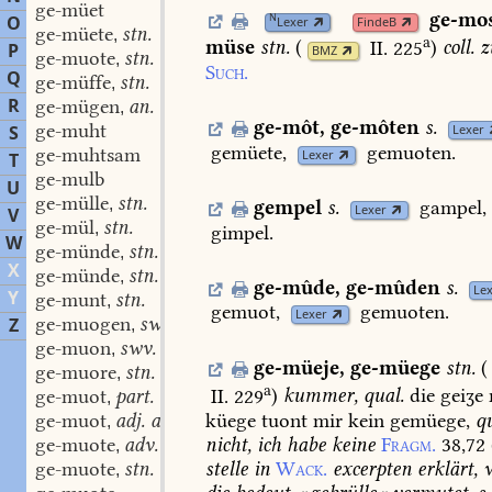
ge-müet
ge-mo
N
O
Lexer
FindeB
ge-müete
stn.
,
a
müse
stn.
(
II. 225
)
coll.
z
P
BMZ
ge-muote
stn.
,
Such.
Q
ge-müffe
stn.
,
R
ge-mügen
an. v.
,
ge-môt
,
ge-môten
s.
ge-muht
S
Lexer
gemüete,
gemuoten.
ge-muhtsam
Lexer
T
ge-mulb
U
ge-mülle
stn.
,
gempel
s.
gampel,
Lexer
V
ge-mül
stn.
,
gimpel.
W
ge-münde
stn.
,
X
ge-münde
stn.
,
ge-mûde
,
ge-mûden
s.
Lex
Y
ge-munt
stn.
,
gemuot,
gemuoten.
Lexer
ge-muogen
swv.
Z
,
ge-muon
swv.
,
ge-müeje
,
ge-müege
stn.
(
ge-muore
stn.
,
a
II. 229
)
kummer,
qual.
die
geiʒe
ge-muot
part. adj.
,
küege
tuont
mir
kein
gemüege,
q
ge-muot
adj. adv.
,
nicht,
ich
habe
keine
Fragm.
38,72
ge-muote
adv.
,
stelle
in
Wack.
excerpten
erklärt,
w
ge-muote
stn.
,