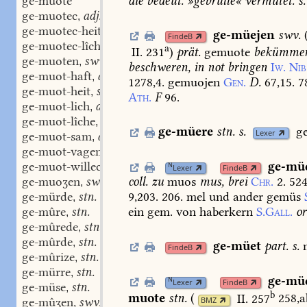
die
bedeut.
»gebrülle«
vermutet.
s.
ge-muote
ge-muotec
adj.
,
ge-muotec-heit
stf.
,
ge-müejen
swv.
FindeB
ge-muotec-lîche
adv.
,
a
II. 231
)
prät.
gemuote
bekümmer
ge-muoten
swv.
,
beschweren,
in
not
bringen
Iw.
Nib
ge-muot-haft
adj.
,
1278,4.
gemuojen
Gen.
D.
67,15.
78
ge-muot-heit
stf.
,
Ath.
F
96.
ge-muot-lich
adj.
,
ge-muot-lîche
adv.
,
ge-müere
stn.
s.
g
Lexer
ge-muot-sam
adj.
,
ge-muot-vagen
swv.
,
ge-mü
ge-muot-willec-heit
stf.
N
,
Lexer
FindeB
ge-muoʒen
swv.
coll.
zu
muos
mus,
brei
Chr.
2.
524
,
ge-mürde
stn.
9,203.
206.
mel
und
ander
gemüs
,
ge-mûre
stn.
ein
gem.
von
haberkern
S.Gall.
or
,
ge-mûrede
stn.
,
ge-mûrde
stn.
,
ge-müet
part.
s.
m
FindeB
ge-mûrize
stn.
,
ge-mürre
stn.
,
ge-mü
N
Lexer
FindeB
ge-müse
stn.
,
b
muote
stn.
(
II. 257
258,a
BMZ
ge-mûʒen
swv.
,