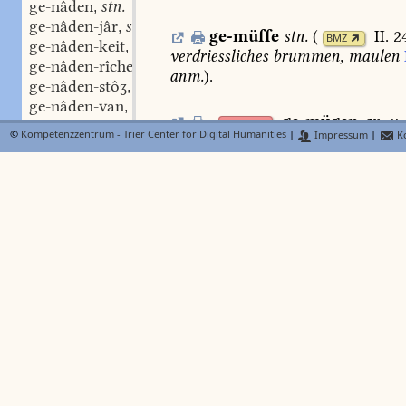
ge-nâden
stn.
,
ge-nâden-jâr
stn.
,
ge-müffe
stn.
(
II. 2
BMZ
ge-nâden-keit
stf.
,
verdriessliches
brummen,
maulen
ge-nâden-rîche
adj.
,
anm.
).
ge-nâden-stôʒ
stm.
,
ge-nâden-van
stm.
,
ge-mügen
an. v.
ge-nâde-rîche
adj.
FindeB
,
©
Kompetenzzentrum - Trier Center for Digital Humanities
|
Impressum
|
Ko
v.
N.
358.
ge-nâde-stiure
stf.
,
ge-nâde-viur
stn.
,
ge-nâdunge
stf.
ge-muht
,
ge-muhtsam
s.
,
ge-nagen
stv. I, 4.
genuht,
genuhtsam.
,
Lexer
ge-nagunge
stf.
,
ge-næhe
stf.
,
ge-mulb
s.
gemilw
Lexer
ge-nâhen
swv.
,
ge-næhen
swv.
,
ge-mülle
,
ge-mü
FindeB
ge-næhenen
swv.
,
durch
zerreiben,
zermalmen
entst
ge-naht
c
a
pulvis
Dfg.
472
.
n.
gl.
309
.
Moys
ge-name
swm.
,
ruote
ûf
das
gemülle
ûf
die
erde
C
ge-næme
adj.
,
ge-næmec
adj.
von
swinge
daʒ
gemül
Msh.
3,4
,
ge-næmec-heit
stf.
Wp.
s.
93.
Frankf.
baumstb.
1406
f.
,