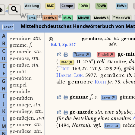
1
2
Adelung
BMZ
Campe
DWb
DWb
ElsWb
N
LmL
LothWb
MLW
MNWB
MeckWB
MeckWB
Mittelhochdeutsches Handwörterbuch von Mat
Lexer
A
ge-miure
stn.
,
ge-miure
,
stn.
bis
ge-mu
B
adv.
gemme
f.
Bd. 1, Sp. 847
,
C
ge-mœde
stn.
,
ge-mi
N
Lexer
FindeB
ge-mose
stn.
D
,
a
(
II. 275
)
coll.
zu
mûre,
da
BMZ
ge-müse
stn.
,
E
(
Tuch.
169,27.
170,9.
229,29
),
gebä
ge-môt
F
Hartm.
Loh.
5977.
gemüere
ib.
ge-môten
G
alte
gemuore
Roth
pr.
75.
eben
gempel
H
ge-mûde
I
gemme
f.
s.
gimme
ge-mûden
Lexer
J
ge-müeje
stn.
,
K
ge-müege
stn.
ge-mœde
stn.
eine
abgabe,
,
ge-müejen
swv.
für
die
bestellung
eines
anwaltes
A
L
,
ge-müere
stn.
(
1494,
Nassau
).
vgl.
mêd
,
M
Lexer
ge-müese
stn.
,
N