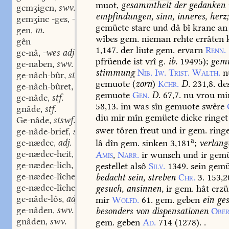
muot,
gesammtheit
der
gedanken
gemʒigen
swv.
,
empfindungen,
sinn,
inneres,
herz;
gemʒinc -ges
-ges stm.
,
gemüete
starc
und
dâ
bî
kranc
an
gen
m.
,
wîbes
gem.
nieman
rehte
errâten
gên
1,147.
der
liute
gem.
ervarn
Renn.
ge-nâ
-wes adj.
,
pfrüende
ist
vrî
g.
ib.
19495
);
gemü
ge-naben
swv.
,
stimmung
Nib.
Iw.
Trist.
Walth.
n
ge-nâch-bûr
stm.
,
gemuote
(
zorn
)
Kchr.
D.
231,8.
de
ge-nâch-bûret
part. adj.
,
gemuote
Gen.
D.
67,7.
nu
vrou
mi
ge-nâde
stf.
,
58,13.
im
was
sîn
gemuote
swêre
gnâde
stf.
,
diu
mir
mîn
gemüete
dicke
ringet
Ge-nâde
stswf.
,
swer
tôren
freut
und
ir
gem.
ringe
ge-nâde-brief
stm.
,
a
ge-nædec
adj.
lâ
dîn
gem.
sinken
3,181
;
verlang
,
ge-nædec-heit
stf.
Amis
,
Narr.
ir
wunsch
und
ir
gemü
,
ge-nædec-lich
adj.
gestellet
alsô
Silv.
1349.
sein
gemü
,
ge-nædec-lîche
adv.
bedacht
sein,
streben
Chr.
3.
153,2
,
ge-nædec-lîchen
adv.
gesuch,
ansinnen,
ir
gem.
hât
erzü
,
ge-nâde-lôs
adj.
mir
Wolfd.
61.
gem.
geben
ein
ges
,
ge-nâden
swv.
besonders
von
dispensationen
Ober
,
gnâden
swv.
gem.
geben
Ad.
714
(
1278
).
.
,