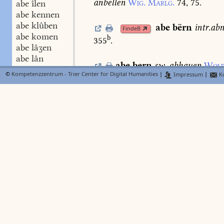
anbellen
Wig.
Marlg.
74,
75.
abe îlen
abe kennen
abe klûben
abe
bërn
intr.
ab
FindeB
abe komen
b
355
.
abe lâʒen
abe lân
abe
bern
sw.
abhauen
Wolf
abe lëdigen
©
Kompetenzzentrum - Trier Center for Digital Humanities
|
Impressum
|
Ko
abe legen
abe
bestrîchen
Ls.
2.
449,
3
abe leiten
abe leschen
abe lësen
abe
binden
den
FindeB
abe liegen
Walb.
1158.
Lieht.
460,
17.
abe liften
abe lœsen
abe
bi
N
Lexer
FindeB
abe loufen
c
derogare
Dfg.
175
.
abe meiʒen
abe nagen
abe nëmen
abe phanden
abe reden
abe rechen