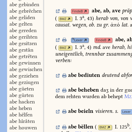
abe gebinden
abe
,
ab
,
ave
präp
abe gebrëchen
FindeB
a
abe geliden
(
I. 3
, 43
)
herab
von,
von
w
BMZ
abe gelten
causat.
wegen,
ob.
zu
gr.
ἀπό
lat.
abe gereden
abe gerihten
abe
,
a
N
Lexer
FindeB
abe gesitzen
a
(
I. 3
, 4
)
md.
ave
herab,
hi
BMZ
abe gestân
uneigentlich,
trennbar
zusammenge
abe getrëten
verben:
abe gewinnen
abe gewischen
abe
bediuten
deutend
abfo
abe geziehen
abe geziugen
abe güeten
abe
beheben
daʒ
in
der
gu
abe gürten
dem
rehten
wurden
ab
behept
Mz
abe hacken
abe heben
abe
beieln
visieren.
s.
Lexer
abe hëlfen
abe hîrâten
b
abe
bëllen
(
I. 125
,
abe houwen
BMZ