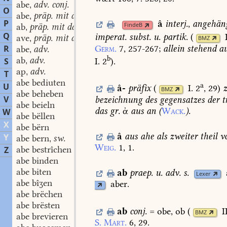
abe
adv. conj.
,
O
abe
präp. mit dat.
,
P
â
interj.
,
angehän
FindeB
ab
präp. mit dat.
,
Q
imperat.
subst.
u.
partik.
(
ave
präp. mit dat.
,
BMZ
Germ.
7,
257-267
;
allein
stehend
au
R
abe
adv.
,
b
ab
adv.
I. 2
)
.
S
,
ap
adv.
,
T
abe bediuten
a
U
â-
präfix
(
I. 2
, 29
)
BMZ
abe beheben
V
bezeichnung
des
gegensatzes
der
t
abe beieln
das
gr.
ἀ
aus
an
(
Wack.
).
W
abe bëllen
X
abe bërn
â
aus
ahe
als
zweiter
theil
v
Y
abe bern
sw.
,
Weig.
1,
1.
abe bestrîchen
Z
abe binden
abe biten
ab
praep.
u.
adv.
s.
Lexer
abe bîʒen
aber.
abe brëchen
abe brësten
ab
conj.
=
obe,
ob
(
I
BMZ
abe brevieren
S.
Mart.
6,
29.