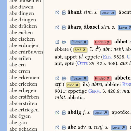
abe buosemen
abe däwen
âbant
stm.
s.
âbent
abe dingen
Lexer
abe dringen
abe drücken
âbars
,
âbasel
stm.
s.
Lexer
abe eichen
abe eischen
abbet
N
Lexer
FindeB
abe erdræjen
b
ebbete
(
I. 2
)
abt.
;
nebf.
ab
BMZ
abe erdröuwen
abt,
appet
pl.
eppete
(
Elis.
9828.
U
abe erîlen
apt,
epte
(
Otte
29.
425.
468
).
aus
l
abe ern
abe erren
abe erkennen
abbete
N
Lexer
FindeB
abe erlecken
stf.
(
ib.
)
abtei;
abbâtei
Ren
BMZ
abe erliegen
9011
;
eppetige
Germ.
3.
426,6
;
md.
abe erstërben
mlat.
abbatia.
abe erstrîten
abe ertriegen
abdig
f.
s.
apotêke.
Lexer
abe ëʒʒen
abe gân
abe
adv.
u.
conj.
s.
Lexer
abe gebaden