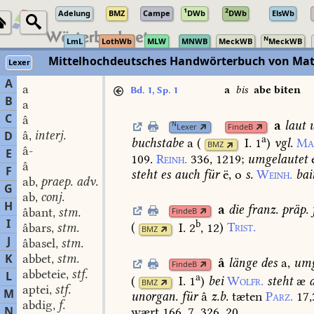
1
2
Adelung
BMZ
Campe
DWb
DWb
ElsWb
N
LmL
LothWb
MLW
MNWB
MeckWB
MeckWB
Mittelhochdeutsches Handwörterbuch von Mat
Lexer
A
a
a
bis
abe biten
Bd. 1, Sp. 1
B
a
C
â
a
laut
u
N
Lexer
FindeB
â
interj.
D
,
a
buchstabe
a
(
I. 1
)
vgl.
Ma
BMZ
â-
E
109.
Reinh.
336,
1219
;
umgelautet
e
â
F
steht
es
auch
für
ë,
o
s.
Weinh.
bai
ab
praep. adv.
,
G
ab
conj.
,
H
a
die
franz.
präp.
âbant
stm.
FindeB
,
I
b
(
I. 2
, 12
)
Trist.
âbars
stm.
,
BMZ
J
âbasel
stm.
,
K
abbet
stm.
,
â
länge
des
a,
umg
FindeB
abbeteie
stf.
L
,
a
(
I. 1
)
bei
Wolfr.
steht
æ
BMZ
aptei
stf.
,
M
unorgan.
für
â
z.b.
tæten
Parz.
17,
abdig
f.
,
N
wært
166,
7.
326,
20.