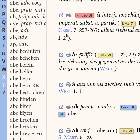
abe
adv. conj.
,
O
abe
präp. mit dat.
,
P
â
interj.
,
angehän
FindeB
ab
präp. mit dat.
,
Q
imperat.
subst.
u.
partik.
(
ave
präp. mit dat.
,
BMZ
Germ.
7,
257-267
;
allein
stehend
au
R
abe
adv.
,
b
ab
adv.
I. 2
)
.
S
,
ap
adv.
,
T
abe bediuten
a
U
â-
präfix
(
I. 2
, 29
)
BMZ
abe beheben
V
bezeichnung
des
gegensatzes
der
t
abe beieln
das
gr.
ἀ
aus
an
(
Wack.
).
W
abe bëllen
X
abe bërn
â
aus
ahe
als
zweiter
theil
v
Y
abe bern
sw.
,
Weig.
1,
1.
abe bestrîchen
Z
abe binden
abe biten
ab
praep.
u.
adv.
s.
Lexer
abe bîʒen
aber.
abe brëchen
abe brësten
ab
conj.
=
obe,
ob
(
I
BMZ
abe brevieren
S.
Mart.
6,
29.