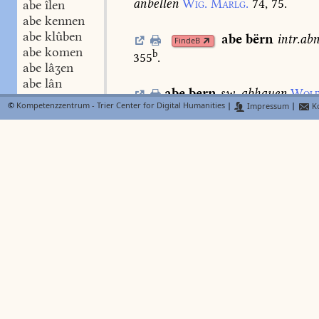
anbellen
Wig.
Marlg.
74,
75.
abe îlen
abe kennen
abe klûben
abe
bërn
intr.
ab
FindeB
abe komen
b
355
.
abe lâʒen
abe lân
abe
bern
sw.
abhauen
Wolf
abe lëdigen
©
Kompetenzzentrum - Trier Center for Digital Humanities
|
Impressum
|
Ko
abe legen
abe
bestrîchen
Ls.
2.
449,
3
abe leiten
abe leschen
abe lësen
abe
binden
den
FindeB
abe liegen
Walb.
1158.
Lieht.
460,
17.
abe liften
abe lœsen
abe
bi
N
Lexer
FindeB
abe loufen
c
derogare
Dfg.
175
.
abe meiʒen
abe nagen
abe nëmen
abe phanden
abe reden
abe rechen