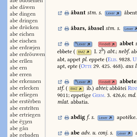
abe buosemen
abe däwen
âbant
stm.
s.
âbent
abe dingen
Lexer
abe dringen
abe drücken
âbars
,
âbasel
stm.
s.
Lexer
abe eichen
abe eischen
abbet
N
Lexer
FindeB
abe erdræjen
b
ebbete
(
I. 2
)
abt.
;
nebf.
ab
BMZ
abe erdröuwen
abt,
appet
pl.
eppete
(
Elis.
9828.
U
abe erîlen
apt,
epte
(
Otte
29.
425.
468
).
aus
l
abe ern
abe erren
abe erkennen
abbete
N
Lexer
FindeB
abe erlecken
stf.
(
ib.
)
abtei;
abbâtei
Ren
BMZ
abe erliegen
9011
;
eppetige
Germ.
3.
426,6
;
md.
abe erstërben
mlat.
abbatia.
abe erstrîten
abe ertriegen
abdig
f.
s.
apotêke.
Lexer
abe ëʒʒen
abe gân
abe
adv.
u.
conj.
s.
Lexer
abe gebaden