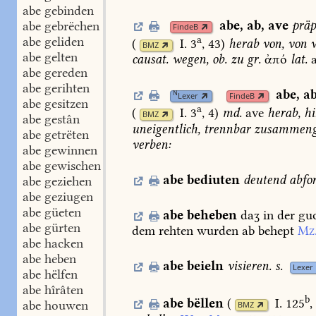
abe gebinden
abe
,
ab
,
ave
präp
abe gebrëchen
FindeB
a
abe geliden
(
I. 3
, 43
)
herab
von,
von
w
BMZ
abe gelten
causat.
wegen,
ob.
zu
gr.
ἀπό
lat.
abe gereden
abe gerihten
abe
,
a
N
Lexer
FindeB
abe gesitzen
a
(
I. 3
, 4
)
md.
ave
herab,
hi
BMZ
abe gestân
uneigentlich,
trennbar
zusammenge
abe getrëten
verben:
abe gewinnen
abe gewischen
abe
bediuten
deutend
abfo
abe geziehen
abe geziugen
abe güeten
abe
beheben
daʒ
in
der
gu
abe gürten
dem
rehten
wurden
ab
behept
Mz
abe hacken
abe heben
abe
beieln
visieren.
s.
Lexer
abe hëlfen
abe hîrâten
b
abe
bëllen
(
I. 125
,
abe houwen
BMZ