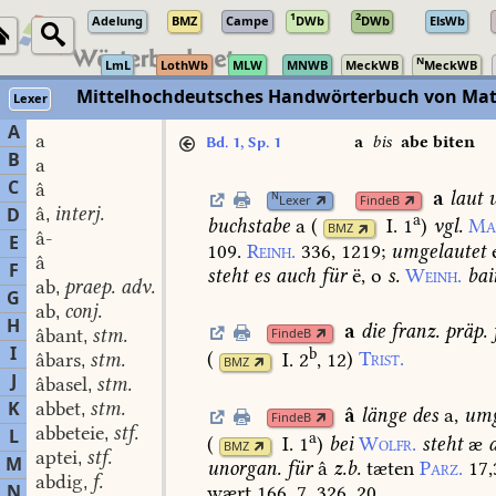
1
2
Adelung
BMZ
Campe
DWb
DWb
ElsWb
N
LmL
LothWb
MLW
MNWB
MeckWB
MeckWB
Mittelhochdeutsches Handwörterbuch von Mat
Lexer
A
a
a
bis
abe biten
Bd. 1, Sp. 1
B
a
C
â
a
laut
u
N
Lexer
FindeB
â
interj.
D
,
a
buchstabe
a
(
I. 1
)
vgl.
Ma
BMZ
â-
E
109.
Reinh.
336,
1219
;
umgelautet
e
â
F
steht
es
auch
für
ë,
o
s.
Weinh.
bai
ab
praep. adv.
,
G
ab
conj.
,
H
a
die
franz.
präp.
âbant
stm.
FindeB
,
I
b
(
I. 2
, 12
)
Trist.
âbars
stm.
,
BMZ
J
âbasel
stm.
,
K
abbet
stm.
,
â
länge
des
a,
umg
FindeB
abbeteie
stf.
L
,
a
(
I. 1
)
bei
Wolfr.
steht
æ
BMZ
aptei
stf.
,
M
unorgan.
für
â
z.b.
tæten
Parz.
17,
abdig
f.
,
N
wært
166,
7.
326,
20.