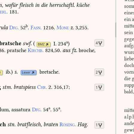
n,
wofür
fleisch
in
die
herrschaftl.
küche
somm
erl.
181.
eine
ein 
mitt
b
rula
Dfg.
52
.
Fasn.
1216.
Mone
z.
3,255.
sein
gege
a
bratsche
swf.
(
I. 234
)
4
BMZ
aufg
86.
pratsche
Kirchb.
824,50.
aus
fz.
broche,
wurd
lieb
doch
ib.
)
s.
bretsche.
vorn
2
Lexer
die 
supp
ʒ
stm.
bratspiess
Chr.
2.
316,17
;
1
bald
a
a
lum,
assatura
Dfg.
54
.
55
.
mitt
alp
ande
sch
stn.
bratfleisch,
braten
Roseng.
Hag.
1
gewi