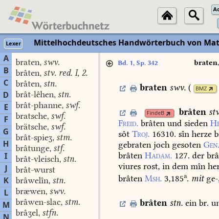
A
Mittelhochdeutsches Handwörterbuch von Mat
Lexer
A
braten
swv.
,
braten
Bd. 1, Sp. 342
B
brâten
stv. red. I, 2.
,
C
brâten
stn.
,
braten
swv.
(
BMZ
brât-lêhen
stn.
D
,
brât-phanne
swf.
,
E
brâten
stv
FindeB
bratsche
swf.
,
F
Freid.
brâten
und
sieden
He
brätsche
swf.
,
G
sôt
Troj.
16310.
sîn
herze
b
brât-spieʒ
stm.
,
H
gebraten
joch
gesoten
Gen
brâtunge
stf.
,
brâten
Hadam.
127.
der
brâ
I
brât-vleisch
stn.
,
viures
rost,
in
dem
mîn
her
J
brât-wurst
a
brâten
Msh.
3,185
.
mit
ge-
K
brâwelîn
stn.
,
bræwen
swv.
L
,
brâwen-slac
stm.
brâten
stn.
ein
br.
u
,
M
brâʒel
stfn.
,
N