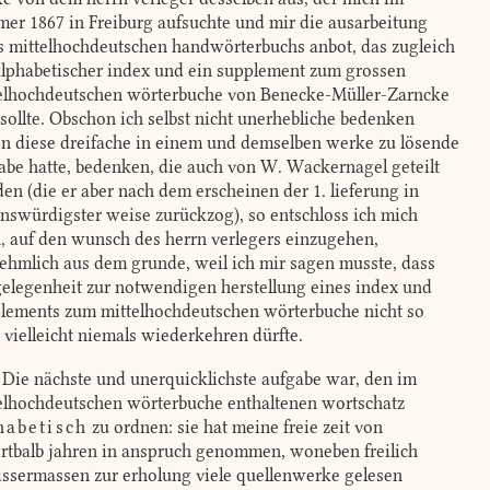
er 1867 in Freiburg aufsuchte und mir die ausarbeitung
s mittelhochdeutschen handwörterbuchs anbot, das zugleich
alphabetischer index und ein supplement zum grossen
elhochdeutschen wörterbuche von Benecke-Müller-Zarncke
 sollte. Obschon ich selbst nicht unerhebliche bedenken
n diese dreifache in einem und demselben werke zu lösende
abe hatte, bedenken, die auch von W. Wackernagel geteilt
en (die er aber nach dem erscheinen der 1. lieferung in
enswürdigster weise zurückzog), so entschloss ich mich
, auf den wunsch des herrn verlegers einzugehen,
ehmlich aus dem grunde, weil ich mir sagen musste, dass
gelegenheit zur notwendigen herstellung eines index und
lements zum mittelhochdeutschen wörterbuche nicht so
, vielleicht niemals wiederkehren dürfte.
Die nächste und unerquicklichste aufgabe war, den im
elhochdeutschen wörterbuche enthaltenen wortschatz
habetisch
zu ordnen: sie hat meine freie zeit von
rtbalb jahren in anspruch genommen, woneben freilich
ssermassen zur erholung viele quellenwerke gelesen