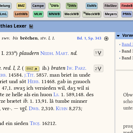
1
2
delung
BMZ
Campe
DWb
DWb
ElsWb
FiloSlov
FindeB
N
LmL
LothWb
MLW
MNWB
MeckWB
MeckWB
Meyers
PfWb
thias Lexer
Vorw
,
swv.
bis
brëchen
,
stv. I, 1.
Bd. 1, Sp. 343
•
Band 
•
Band 
a
I. 233
)
plaudern
Neidh.
Mart.
nd.
1
•
Band I
. red. I, 2.
(
ib.
)
braten
Iw.
Parz.
2
BMZ
rb.
14584.
j.Tit.
5857.
man
briet
in
unde
riet
und
sôt
Herb.
11468.
gab
in
gnuoch
.
47,1.
swaʒ
ich
versieden
wil,
daʒ
wil
si
te
ze
helle
als
ein
huon
Ls.
1.
589,148.
des
Obwo
ze
brætet
ib.
1.
13,91.
lâ
tumbe
minner
scho
unte
,
ver-.
—
vgl.
Dwb.
2,310.
Kuhn
8,273
;
nd
ein
sieden
Troj.
16212.
pros
werk