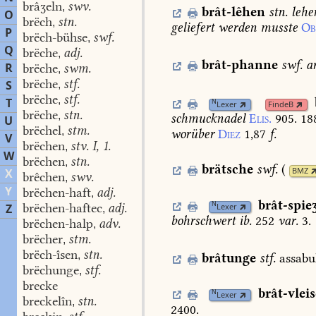
brâʒeln
swv.
,
brât-lêhen
stn.
lehe
O
brëch
stn.
,
geliefert
werden
musste
Ob
P
brëch-bühse
swf.
,
Q
brëche
adj.
,
brât-phanne
swf.
a
R
brëche
swm.
,
brëche
stf.
S
,
brëche
stf.
,
T
N
Lexer
FindeB
brëche
stn.
,
schmucknadel
Elis.
905.
18
U
brëchel
stm.
,
worüber
Diez
1,87
f.
V
brëchen
stv. I, 1.
,
W
brëchen
stn.
,
brätsche
swf.
(
X
BMZ
brêchen
swv.
,
Y
brëchen-haft
adj.
,
brât-spie
N
brëchen-haftec
adj.
Z
Lexer
,
bohrschwert
ib.
252
var.
3.
brëchen-halp
adv.
,
brëcher
stm.
,
brëch-îsen
stn.
,
brâtunge
stf.
assabu
brëchunge
stf.
,
brecke
brât-vlei
N
Lexer
breckelîn
stn.
,
2400.