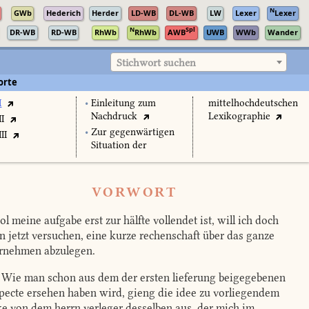
N
GWb
Hederich
Herder
LD-WB
DL-WB
LW
Lexer
Lexer
N
Spl
DR-WB
RD-WB
RhWb
RhWb
AWB
UWB
WWb
Wander
Stichwort suchen
orte
I
•
Einleitung zum
mittelhochdeutschen
Nachdruck
Lexikographie
II
•
Zur gegenwärtigen
II
Situation der
VORWORT
l meine aufgabe erst zur hälfte vollendet ist, will ich doch
n jetzt versuchen, eine kurze rechenschaft über das ganze
rnehmen abzulegen.
Wie man schon aus dem der ersten lieferung beigegebenen
pecte ersehen haben wird, gieng die idee zu vorliegendem
e von dem herrn verleger desselben aus, der mich im