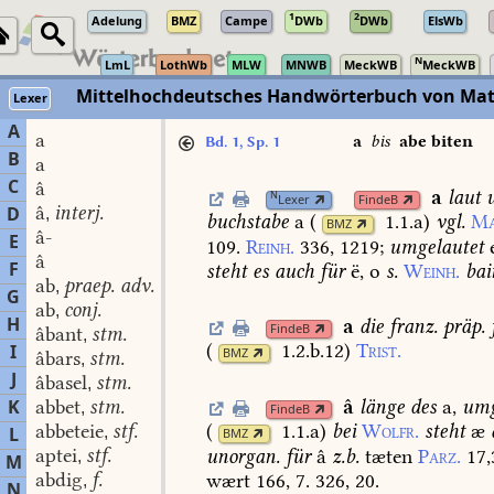
1
2
Adelung
BMZ
Campe
DWb
DWb
ElsWb
N
LmL
LothWb
MLW
MNWB
MeckWB
MeckWB
Mittelhochdeutsches Handwörterbuch von Mat
Lexer
A
a
a
bis
abe biten
Bd. 1, Sp. 1
B
a
C
â
a
laut
u
N
Lexer
FindeB
â
interj.
D
,
buchstabe
a
(
1.1.a
)
vgl.
Ma
BMZ
â-
E
109.
Reinh.
336,
1219
;
umgelautet
e
â
F
steht
es
auch
für
ë,
o
s.
Weinh.
bai
ab
praep. adv.
,
G
ab
conj.
,
H
a
die
franz.
präp.
FindeB
âbant
stm.
,
(
1.2.b.12
)
Trist.
I
BMZ
âbars
stm.
,
J
âbasel
stm.
,
â
länge
des
a,
umg
K
abbet
stm.
,
FindeB
abbeteie
stf.
(
1.1.a
)
bei
Wolfr.
steht
æ
L
,
BMZ
aptei
stf.
unorgan.
für
â
z.b.
tæten
Parz.
17,
,
M
abdig
f.
wært
166,
7.
326,
20.
,
N