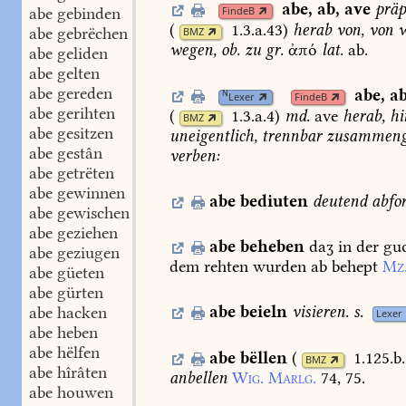
abe
,
ab
,
ave
präp
abe gebinden
FindeB
(
1.3.a.43
)
herab
von,
von
w
abe gebrëchen
BMZ
wegen,
ob.
zu
gr.
ἀπό
lat.
ab.
abe geliden
abe gelten
abe gereden
abe
,
a
N
Lexer
FindeB
abe gerihten
(
1.3.a.4
)
md.
ave
herab,
hi
BMZ
abe gesitzen
uneigentlich,
trennbar
zusammenge
abe gestân
verben:
abe getrëten
abe gewinnen
abe
bediuten
deutend
abfo
abe gewischen
abe geziehen
abe
beheben
daʒ
in
der
gu
abe geziugen
dem
rehten
wurden
ab
behept
Mz
abe güeten
abe gürten
abe
beieln
visieren.
s.
abe hacken
Lexer
abe heben
abe hëlfen
abe
bëllen
(
1.125.b
BMZ
abe hîrâten
anbellen
Wig.
Marlg.
74,
75.
abe houwen