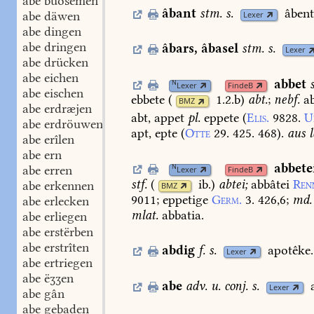
abe buosemen
âbant
stm.
s.
âbent
abe däwen
Lexer
abe dingen
abe dringen
âbars
,
âbasel
stm.
s.
Lexer
abe drücken
abe eichen
abbet
N
Lexer
FindeB
abe eischen
ebbete
(
1.2.b
)
abt.
;
nebf.
ab
BMZ
abe erdræjen
abt,
appet
pl.
eppete
(
Elis.
9828.
U
abe erdröuwen
apt,
epte
(
Otte
29.
425.
468
).
aus
l
abe erîlen
abe ern
abbete
N
abe erren
Lexer
FindeB
stf.
(
ib.
)
abtei;
abbâtei
Ren
abe erkennen
BMZ
9011
;
eppetige
Germ.
3.
426,6
;
md.
abe erlecken
mlat.
abbatia.
abe erliegen
abe erstërben
abe erstrîten
abdig
f.
s.
apotêke.
Lexer
abe ertriegen
abe ëʒʒen
abe
adv.
u.
conj.
s.
Lexer
abe gân
abe gebaden