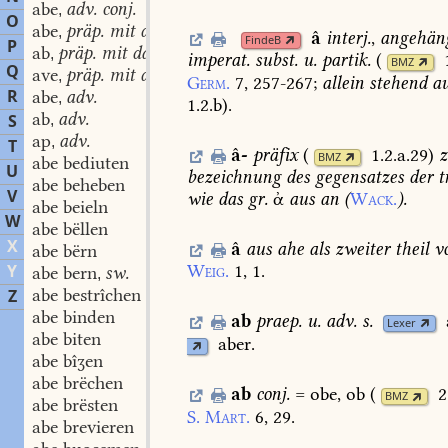
abe
adv. conj.
,
O
abe
präp. mit dat.
,
â
interj.
,
angehän
FindeB
P
ab
präp. mit dat.
,
imperat.
subst.
u.
partik.
(
BMZ
Q
ave
präp. mit dat.
,
Germ.
7,
257-267
;
allein
stehend
au
R
abe
adv.
,
1.2.b
)
.
ab
adv.
S
,
ap
adv.
,
T
â-
präfix
(
1.2.a.29
)
z
BMZ
abe bediuten
U
bezeichnung
des
gegensatzes
der
t
abe beheben
V
wie
das
gr.
ἀ
aus
an
(
Wack.
).
abe beieln
W
abe bëllen
X
â
aus
ahe
als
zweiter
theil
v
abe bërn
Y
Weig.
1,
1.
abe bern
sw.
,
abe bestrîchen
Z
abe binden
ab
praep.
u.
adv.
s.
Lexer
abe biten
aber.
abe bîʒen
abe brëchen
ab
conj.
=
obe,
ob
(
2
BMZ
abe brësten
S.
Mart.
6,
29.
abe brevieren