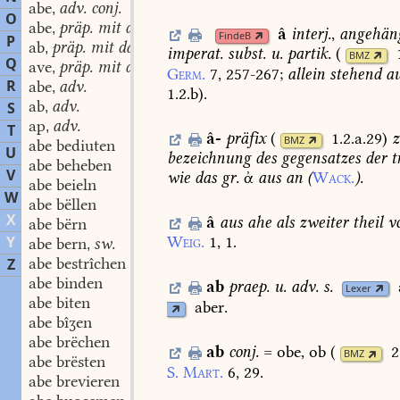
abe
adv. conj.
,
O
abe
präp. mit dat.
,
â
interj.
,
angehän
FindeB
P
ab
präp. mit dat.
,
imperat.
subst.
u.
partik.
(
BMZ
Q
ave
präp. mit dat.
,
Germ.
7,
257-267
;
allein
stehend
au
R
abe
adv.
,
1.2.b
)
.
ab
adv.
S
,
ap
adv.
,
T
â-
präfix
(
1.2.a.29
)
z
BMZ
abe bediuten
U
bezeichnung
des
gegensatzes
der
t
abe beheben
V
wie
das
gr.
ἀ
aus
an
(
Wack.
).
abe beieln
W
abe bëllen
X
â
aus
ahe
als
zweiter
theil
v
abe bërn
Y
Weig.
1,
1.
abe bern
sw.
,
abe bestrîchen
Z
abe binden
ab
praep.
u.
adv.
s.
Lexer
abe biten
aber.
abe bîʒen
abe brëchen
ab
conj.
=
obe,
ob
(
2
BMZ
abe brësten
S.
Mart.
6,
29.
abe brevieren