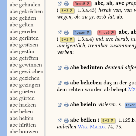
abe
,
ab
,
ave
präp
abe gebinden
FindeB
(
1.3.a.43
)
herab
von,
von
w
abe gebrëchen
BMZ
wegen,
ob.
zu
gr.
ἀπό
lat.
ab.
abe geliden
abe gelten
abe gereden
abe
,
a
N
Lexer
FindeB
abe gerihten
(
1.3.a.4
)
md.
ave
herab,
hi
BMZ
abe gesitzen
uneigentlich,
trennbar
zusammenge
abe gestân
verben:
abe getrëten
abe gewinnen
abe
bediuten
deutend
abfo
abe gewischen
abe geziehen
abe
beheben
daʒ
in
der
gu
abe geziugen
dem
rehten
wurden
ab
behept
Mz
abe güeten
abe gürten
abe
beieln
visieren.
s.
abe hacken
Lexer
abe heben
abe hëlfen
abe
bëllen
(
1.125.b
BMZ
abe hîrâten
anbellen
Wig.
Marlg.
74,
75.
abe houwen