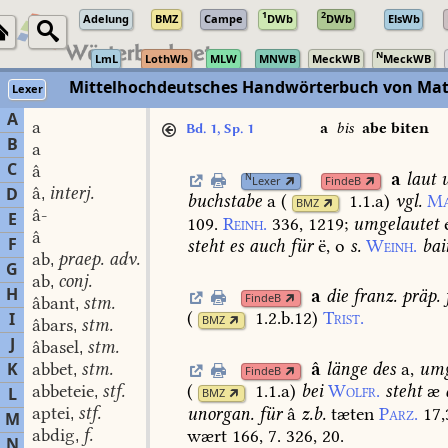
1
2
Adelung
BMZ
Campe
DWb
DWb
ElsWb
N
LmL
LothWb
MLW
MNWB
MeckWB
MeckWB
Mittelhochdeutsches Handwörterbuch von Mat
Lexer
A
a
a
bis
abe biten
Bd. 1, Sp. 1
B
a
C
â
a
laut
u
N
Lexer
FindeB
â
interj.
D
,
buchstabe
a
(
1.1.a
)
vgl.
Ma
BMZ
â-
E
109.
Reinh.
336,
1219
;
umgelautet
e
â
F
steht
es
auch
für
ë,
o
s.
Weinh.
bai
ab
praep. adv.
,
G
ab
conj.
,
H
a
die
franz.
präp.
FindeB
âbant
stm.
,
(
1.2.b.12
)
Trist.
I
BMZ
âbars
stm.
,
J
âbasel
stm.
,
â
länge
des
a,
umg
K
abbet
stm.
,
FindeB
abbeteie
stf.
(
1.1.a
)
bei
Wolfr.
steht
æ
L
,
BMZ
aptei
stf.
unorgan.
für
â
z.b.
tæten
Parz.
17,
,
M
abdig
f.
wært
166,
7.
326,
20.
,
N