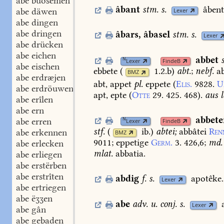
abe buosemen
âbant
stm.
s.
âbent
abe däwen
Lexer
abe dingen
abe dringen
âbars
,
âbasel
stm.
s.
Lexer
abe drücken
abe eichen
abbet
N
Lexer
FindeB
abe eischen
ebbete
(
1.2.b
)
abt.
;
nebf.
ab
BMZ
abe erdræjen
abt,
appet
pl.
eppete
(
Elis.
9828.
U
abe erdröuwen
apt,
epte
(
Otte
29.
425.
468
).
aus
l
abe erîlen
abe ern
abbete
N
abe erren
Lexer
FindeB
stf.
(
ib.
)
abtei;
abbâtei
Ren
abe erkennen
BMZ
9011
;
eppetige
Germ.
3.
426,6
;
md.
abe erlecken
mlat.
abbatia.
abe erliegen
abe erstërben
abe erstrîten
abdig
f.
s.
apotêke.
Lexer
abe ertriegen
abe ëʒʒen
abe
adv.
u.
conj.
s.
Lexer
abe gân
abe gebaden