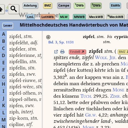
1
2
Adelung
BMZ
Campe
DWb
DWb
ElsWb
N
LmL
LothWb
MLW
MNWB
MeckWB
MeckWB
Mittelhochdeutsches Handwörterbuch von Mat
Lexer
A
zipfel
stm.
,
zipfel
,
stm.
bis
cyprîâ
B
stm.
zipfelëht
adj.
Bd. 3, Sp. 1131
,
C
zipfeler
stm.
,
zipfel
stm.
(
FindeB
BMZ
zipfelerinne
stf.
D
,
spitzes
ende,
zipfel
Wolk.
Jer.
den
zipfellîn
stn.
,
E
rôsenpletern
die
z.
ab
prechen
Mg
zipfelîn
stn.
,
F
zipfel
(der
kutten)
kêrte
ich
in
ûf
zipfeln
swv.
,
b
G
3,302
.
an
der
kappen
was
ain
z.
B
zipfel-riuwe
stf.
,
dehein
man
deheinen
gewunden
o
H
zipfel-wërc
stn.
,
zersnitzelten
zipfel
dragen
Mone
z
I
zipfel-zêhen
swv. stn.
,
des
küssens
Tuch.
299,25.
Zimr.
ch
J
zippel-zêhen
swv. stn.
,
51,12.
bette
oder
pfulwen
oder
kü
K
zipfen
swv.
,
lînlachen
oder
tischlachen
oder
ki
ziph
interj.
L
,
vier
zipfel
hât
Gr.w.
4,22
;
anhange
zip-korn
stn.
,
M
zwischeneingehender
land-,
waldst
ciplîne
stf.
,
N
6,452
(
1436
).
Mone
z.
2,23
;