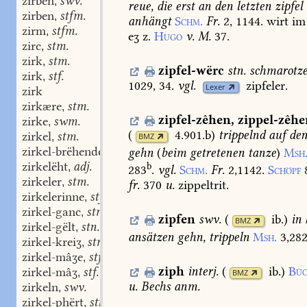
zirben
swv.
,
reue,
die
erst
an
den
letzten
zipfel
zirben
stfm.
,
anhängt
Schm.
Fr.
2,
1144.
wirt
im
zirm
stfm.
,
eʒ
z.
Hugo
v.
M.
37.
zirc
stm.
,
zirk
stm.
,
zipfel-wërc
stn.
schmarotze
zirk
stf.
,
1029,
34.
vgl.
zipfeler.
Lexer
zirk
zirkære
stm.
,
zipfel-zêhen
,
zippel-zêhe
zirke
swm.
,
(
4.901.b
)
trippelnd
auf
de
zirkel
stm.
,
BMZ
zirkel-brëhende
part. adj.
gehn
(
beim
getretenen
tanze
)
Msh
,
zirkelëht
adj.
b
,
283
.
vgl.
Schm.
Fr.
2,1142.
Schöpf
zirkeler
stm.
,
fr.
370
u.
zippeltrit.
zirkelerinne
stf.
,
zirkel-ganc
stm.
,
zipfen
swv.
(
ib.
)
in
BMZ
zirkel-gëlt
stn.
,
ansätzen
gehn,
trippeln
Msh.
3,28
zirkel-kreiʒ
stm.
,
zirkel-mâʒe
stf.
,
ziph
interj.
(
ib.
)
Büc
zirkel-mâʒ
stf.
,
BMZ
u.
Bechs
anm.
zirkeln
swv.
,
zirkel-phërt
stn.
,