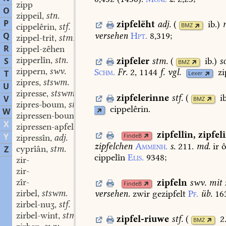
zipp
O
zippeil
stn.
,
P
zipfelëht
adj.
(
ib.
)
cippelêrin
stf.
BMZ
,
versehen
Hpt.
8,319
;
Q
zippel-trit
stm.
,
R
zippel-zêhen
zipperlîn
stn.
zipfeler
stm.
(
ib.
)
s
S
,
BMZ
zippern
swv.
Schm.
Fr.
2,
1144
f.
vgl.
zi
,
T
Lexer
zipres
stswm.
,
U
zipresse
stswm.
,
zipfelerinne
stf.
(
i
V
BMZ
zipres-boum
stm.
,
cippelêrin.
W
zipressen-boum
stm.
,
X
zipressen-apfel
stm.
,
zipfellîn
,
zipfel
Y
FindeB
zipressîn
adj.
,
zipfelchen
Ammenh.
s.
211.
md.
ir
ô
cyprîân
stm.
Z
,
cippelîn
Elis.
9348
;
zir-
zir-
zîr-
zipfeln
swv.
mit
FindeB
zirbel
stswm.
versehen.
zwir
gezipfelt
Pf.
üb.
16
,
zirbel-nuʒ
stf.
,
zirbel-wint
stm.
,
zipfel-riuwe
stf.
(
2
BMZ