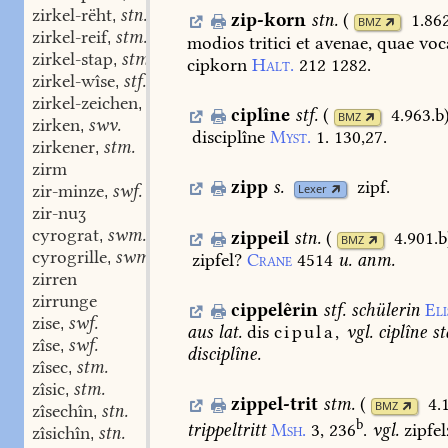
zirkel-rëht
stn.
,
zip-korn
stn.
(
1.86
BMZ
zirkel-reif
stm.
,
modios
tritici
et
avenae,
quae
voc
zirkel-stap
stm.
,
cipkorn
Halt.
212
1282
.
zirkel-wîse
stf.
,
zirkel-zeichen
stn.
,
ciplîne
stf.
(
4.963.b
BMZ
zirken
swv.
,
disciplîne
Myst.
1.
130,27.
zirkener
stm.
,
zirm
zipp
s.
zipf.
zir-minze
swf.
Lexer
,
zir-nuʒ
cyrograt
swm.
zippeil
stn.
(
4.901.b
,
BMZ
cyrogrille
swm.
,
zipfel?
Crane
4514
u.
anm.
zirren
zirrunge
cippelêrin
stf.
schülerin
Eli
zise
swf.
,
aus
lat.
dis
cipula,
vgl.
ciplîne
st
zîse
swf.
,
disciplîne.
zîsec
stm.
,
zîsic
stm.
,
zippel-trit
stm.
(
4.
BMZ
zîsechîn
stn.
,
b
trippeltritt
Msh.
3,
236
.
vgl.
zipfel
zîsichîn
stn.
,