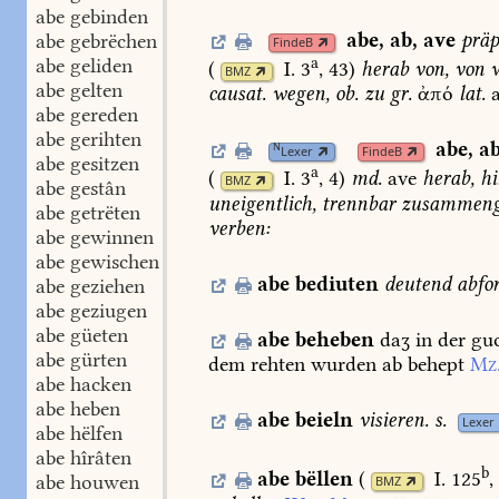
abe gebinden
abe
,
ab
,
ave
präp
abe gebrëchen
FindeB
a
abe geliden
(
I. 3
, 43
)
herab
von,
von
w
BMZ
abe gelten
causat.
wegen,
ob.
zu
gr.
ἀπό
lat.
abe gereden
abe gerihten
abe
,
a
N
Lexer
FindeB
abe gesitzen
a
(
I. 3
, 4
)
md.
ave
herab,
hi
BMZ
abe gestân
uneigentlich,
trennbar
zusammenge
abe getrëten
verben:
abe gewinnen
abe gewischen
abe
bediuten
deutend
abfo
abe geziehen
abe geziugen
abe güeten
abe
beheben
daʒ
in
der
gu
abe gürten
dem
rehten
wurden
ab
behept
Mz
abe hacken
abe heben
abe
beieln
visieren.
s.
Lexer
abe hëlfen
abe hîrâten
b
abe
bëllen
(
I. 125
,
abe houwen
BMZ