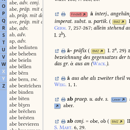
abe
adv. conj.
,
O
abe
präp. mit dat.
,
P
â
interj.
,
angehän
FindeB
ab
präp. mit dat.
,
Q
imperat.
subst.
u.
partik.
(
ave
präp. mit dat.
,
BMZ
Germ.
7,
257-267
;
allein
stehend
au
R
abe
adv.
,
b
ab
adv.
I. 2
)
.
S
,
ap
adv.
,
T
abe bediuten
a
U
â-
präfix
(
I. 2
, 29
)
BMZ
abe beheben
V
bezeichnung
des
gegensatzes
der
t
abe beieln
das
gr.
ἀ
aus
an
(
Wack.
).
W
abe bëllen
X
abe bërn
â
aus
ahe
als
zweiter
theil
v
Y
abe bern
sw.
,
Weig.
1,
1.
abe bestrîchen
Z
abe binden
abe biten
ab
praep.
u.
adv.
s.
Lexer
abe bîʒen
aber.
abe brëchen
abe brësten
ab
conj.
=
obe,
ob
(
I
BMZ
abe brevieren
S.
Mart.
6,
29.