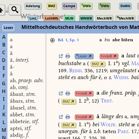
1
2
Adelung
BMZ
Campe
DWb
DWb
ElsWb
N
LmL
LothWb
MLW
MNWB
MeckWB
MeckWB
Mittelhochdeutsches Handwörterbuch von Mat
Lexer
A
a
a
bis
abe biten
Bd. 1, Sp. 1
B
a
C
â
a
laut
u
N
Lexer
FindeB
â
interj.
D
,
a
buchstabe
a
(
I. 1
)
vgl.
Ma
BMZ
â-
E
109.
Reinh.
336,
1219
;
umgelautet
e
â
F
steht
es
auch
für
ë,
o
s.
Weinh.
bai
ab
praep. adv.
,
G
ab
conj.
,
H
a
die
franz.
präp.
âbant
stm.
FindeB
,
I
b
(
I. 2
, 12
)
Trist.
âbars
stm.
,
BMZ
J
âbasel
stm.
,
K
abbet
stm.
,
â
länge
des
a,
umg
FindeB
abbeteie
stf.
L
,
a
(
I. 1
)
bei
Wolfr.
steht
æ
BMZ
aptei
stf.
,
M
unorgan.
für
â
z.b.
tæten
Parz.
17,
abdig
f.
,
N
wært
166,
7.
326,
20.