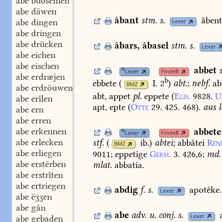
abe buosemen
abe däwen
âbant
stm.
s.
âbent
abe dingen
Lexer
abe dringen
abe drücken
âbars
,
âbasel
stm.
s.
Lexer
abe eichen
abe eischen
abbet
N
Lexer
FindeB
abe erdræjen
b
ebbete
(
I. 2
)
abt.
;
nebf.
ab
BMZ
abe erdröuwen
abt,
appet
pl.
eppete
(
Elis.
9828.
U
abe erîlen
apt,
epte
(
Otte
29.
425.
468
).
aus
l
abe ern
abe erren
abe erkennen
abbete
N
Lexer
FindeB
abe erlecken
stf.
(
ib.
)
abtei;
abbâtei
Ren
BMZ
abe erliegen
9011
;
eppetige
Germ.
3.
426,6
;
md.
abe erstërben
mlat.
abbatia.
abe erstrîten
abe ertriegen
abdig
f.
s.
apotêke.
Lexer
abe ëʒʒen
abe gân
abe
adv.
u.
conj.
s.
Lexer
abe gebaden