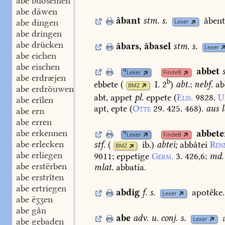
abe buosemen
abe däwen
âbant
stm.
s.
âbent
abe dingen
Lexer
abe dringen
abe drücken
âbars
,
âbasel
stm.
s.
Lexer
abe eichen
abe eischen
abbet
N
Lexer
FindeB
abe erdræjen
b
ebbete
(
I. 2
)
abt.
;
nebf.
ab
BMZ
abe erdröuwen
abt,
appet
pl.
eppete
(
Elis.
9828.
U
abe erîlen
apt,
epte
(
Otte
29.
425.
468
).
aus
l
abe ern
abe erren
abe erkennen
abbete
N
Lexer
FindeB
abe erlecken
stf.
(
ib.
)
abtei;
abbâtei
Ren
BMZ
abe erliegen
9011
;
eppetige
Germ.
3.
426,6
;
md.
abe erstërben
mlat.
abbatia.
abe erstrîten
abe ertriegen
abdig
f.
s.
apotêke.
Lexer
abe ëʒʒen
abe gân
abe
adv.
u.
conj.
s.
Lexer
abe gebaden