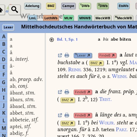
1
2
Adelung
BMZ
Campe
DWb
DWb
ElsWb
N
LmL
LothWb
MLW
MNWB
MeckWB
MeckWB
Mittelhochdeutsches Handwörterbuch von Mat
Lexer
A
a
a
bis
abe biten
Bd. 1, Sp. 1
B
a
C
â
a
laut
u
N
Lexer
FindeB
â
interj.
D
,
a
buchstabe
a
(
I. 1
)
vgl.
Ma
BMZ
â-
E
109.
Reinh.
336,
1219
;
umgelautet
e
â
F
steht
es
auch
für
ë,
o
s.
Weinh.
bai
ab
praep. adv.
,
G
ab
conj.
,
H
a
die
franz.
präp.
âbant
stm.
FindeB
,
I
b
(
I. 2
, 12
)
Trist.
âbars
stm.
,
BMZ
J
âbasel
stm.
,
K
abbet
stm.
,
â
länge
des
a,
umg
FindeB
abbeteie
stf.
L
,
a
(
I. 1
)
bei
Wolfr.
steht
æ
BMZ
aptei
stf.
,
M
unorgan.
für
â
z.b.
tæten
Parz.
17,
abdig
f.
,
N
wært
166,
7.
326,
20.