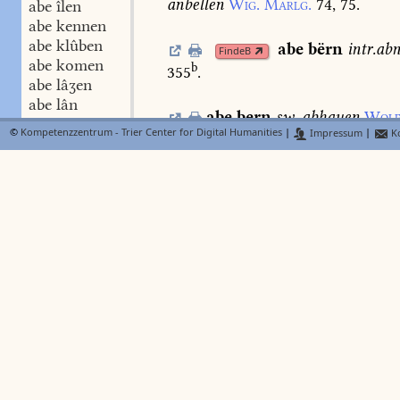
anbellen
Wig.
Marlg.
74,
75.
abe îlen
abe kennen
abe klûben
abe
bërn
intr.
ab
FindeB
abe komen
b
355
.
abe lâʒen
abe lân
abe
bern
sw.
abhauen
Wolf
abe lëdigen
©
Kompetenzzentrum - Trier Center for Digital Humanities
|
Impressum
|
Ko
abe legen
abe
bestrîchen
Ls.
2.
449,
3
abe leiten
abe leschen
abe lësen
abe
binden
den
FindeB
abe liegen
Walb.
1158.
Lieht.
460,
17.
abe liften
abe lœsen
abe
bi
N
Lexer
FindeB
abe loufen
c
derogare
Dfg.
175
.
abe meiʒen
abe nagen
abe nëmen
abe phanden
abe reden
abe rechen