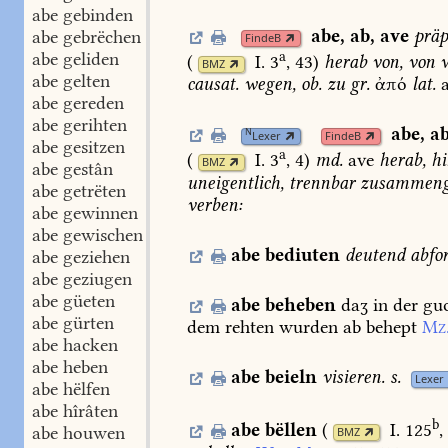
abe gebinden
abe
,
ab
,
ave
präp
abe gebrëchen
FindeB
a
abe geliden
(
I. 3
, 43
)
herab
von,
von
w
BMZ
abe gelten
causat.
wegen,
ob.
zu
gr.
ἀπό
lat.
abe gereden
abe gerihten
abe
,
a
N
Lexer
FindeB
abe gesitzen
a
(
I. 3
, 4
)
md.
ave
herab,
hi
BMZ
abe gestân
uneigentlich,
trennbar
zusammenge
abe getrëten
verben:
abe gewinnen
abe gewischen
abe
bediuten
deutend
abfo
abe geziehen
abe geziugen
abe güeten
abe
beheben
daʒ
in
der
gu
abe gürten
dem
rehten
wurden
ab
behept
Mz
abe hacken
abe heben
abe
beieln
visieren.
s.
Lexer
abe hëlfen
abe hîrâten
b
abe
bëllen
(
I. 125
,
abe houwen
BMZ