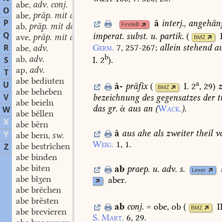
abe
adv. conj.
,
O
abe
präp. mit dat.
,
P
â
interj.
,
angehän
FindeB
ab
präp. mit dat.
,
Q
imperat.
subst.
u.
partik.
(
ave
präp. mit dat.
,
BMZ
Germ.
7,
257-267
;
allein
stehend
au
R
abe
adv.
,
b
ab
adv.
I. 2
)
.
S
,
ap
adv.
,
T
abe bediuten
a
U
â-
präfix
(
I. 2
, 29
)
BMZ
abe beheben
V
bezeichnung
des
gegensatzes
der
t
abe beieln
das
gr.
ἀ
aus
an
(
Wack.
).
W
abe bëllen
X
abe bërn
â
aus
ahe
als
zweiter
theil
v
Y
abe bern
sw.
,
Weig.
1,
1.
abe bestrîchen
Z
abe binden
abe biten
ab
praep.
u.
adv.
s.
Lexer
abe bîʒen
aber.
abe brëchen
abe brësten
ab
conj.
=
obe,
ob
(
I
BMZ
abe brevieren
S.
Mart.
6,
29.