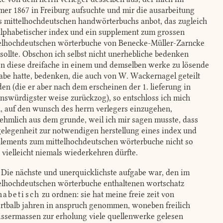
er 1867 in Freiburg aufsuchte und mir die ausarbeitung
s mittelhochdeutschen handwörterbuchs anbot, das zugleich
alphabetischer index und ein supplement zum grossen
elhochdeutschen wörterbuche von Benecke-Müller-Zarncke
 sollte. Obschon ich selbst nicht unerhebliche bedenken
n diese dreifache in einem und demselben werke zu lösende
abe hatte, bedenken, die auch von W. Wackernagel geteilt
en (die er aber nach dem erscheinen der 1. lieferung in
enswürdigster weise zurückzog), so entschloss ich mich
, auf den wunsch des herrn verlegers einzugehen,
ehmlich aus dem grunde, weil ich mir sagen musste, dass
gelegenheit zur notwendigen herstellung eines index und
lements zum mittelhochdeutschen wörterbuche nicht so
, vielleicht niemals wiederkehren dürfte.
Die nächste und unerquicklichste aufgabe war, den im
elhochdeutschen wörterbuche enthaltenen wortschatz
habetisch
zu ordnen: sie hat meine freie zeit von
rtbalb jahren in anspruch genommen, woneben freilich
ssermassen zur erholung viele quellenwerke gelesen