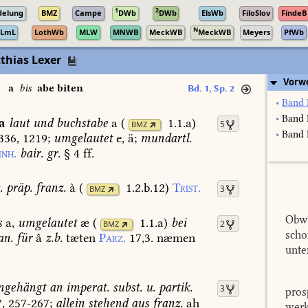
1
2
delung
BMZ
Campe
DWb
DWb
ElsWb
FiloSlov
FindeB
N
LmL
LothWb
MLW
MNWB
MeckWB
MeckWB
Meyers
PfWb
thias Lexer
Vorw
a
bis
abe biten
Bd. 1, Sp. 2
•
Band 
•
Band 
a
laut
und
buchstabe
a
(
1.1.a
)
5
BMZ
•
Band I
336,
1219
;
umgelautet
e,
ä;
mundartl.
nh.
bair.
gr.
§
4
ff.
.
präp.
franz.
à
(
1.2.b.12
)
Trist.
3
BMZ
Obwo
s
a,
umgelautet
æ
(
1.1.a
)
bei
2
BMZ
scho
an.
für
â
z.b.
tæten
Parz.
17,3.
næmen
unte
ngehängt
an
imperat.
subst.
u.
partik.
3
pros
7,
257-267
;
allein
stehend
aus
franz.
ah
werk