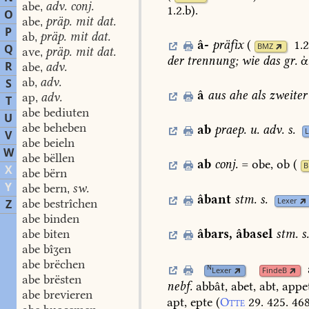
abe
adv. conj.
,
1.2.b
)
.
O
abe
präp. mit dat.
,
P
ab
präp. mit dat.
,
â-
präfix
(
1.2
Q
BMZ
ave
präp. mit dat.
,
der
trennung;
wie
das
gr.
ἀ
R
abe
adv.
,
ab
adv.
S
,
â
aus
ahe
als
zweiter
ap
adv.
,
T
abe bediuten
U
abe beheben
ab
praep.
u.
adv.
s.
L
V
abe beieln
W
abe bëllen
ab
conj.
=
obe,
ob
(
B
X
abe bërn
Y
abe bern
sw.
,
âbant
stm.
s.
Lexer
abe bestrîchen
Z
abe binden
abe biten
âbars
,
âbasel
stm.
s.
abe bîʒen
abe brëchen
N
Lexer
FindeB
abe brësten
nebf.
abbât,
abet,
abt,
appe
abe brevieren
apt,
epte
(
Otte
29.
425.
46