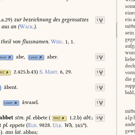
somm
eine
.a.29
)
zur
bezeichnung
des
gegensatzes
ein 
1
aus
an
(
Wack.
).
mitt
sein
gege
theil
von
flussnamen.
Weig.
1,
1.
aufg
wurd
abe,
aber.
2
exer
Lexer
lieb
doch
2.425.b.43
)
S.
Mart.
6,
29.
vorn
1
MZ
die 
supp
âbent.
1
bald
âwasel.
1
Lexer
mitt
abbet
stm.
pl.
ebbete
(
1.2.b
)
abt.
;
alp
9
BMZ
a
ande
t
pl.
eppete
(
Elis.
9828.
Ulr.
Wh.
165
).
gewi
8
).
aus
lat.
abbas
;