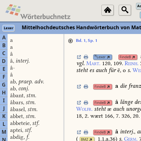
A
Mittelhochdeutsches Handwörterbuch von Mat
Lexer
A
a
Bd. 1, Sp. 1
B
a
C
â
N
Lexer
FindeB
â
interj.
D
,
vgl.
Mart.
120,
109.
Reinh.
â-
E
steht
es
auch
für
ë,
o
s.
Wei
â
F
ab
praep. adv.
,
G
a
die
franz
FindeB
ab
conj.
,
H
âbant
stm.
,
I
â
länge
de
âbars
stm.
,
FindeB
J
Wolfr.
steht
æ
auch
unorg
âbasel
stm.
,
18,
2.
wært
166,
7.
326,
20.
K
abbet
stm.
,
abbeteie
stf.
L
,
aptei
stf.
,
â
interj.
,
a
M
FindeB
abdig
f.
,
(
1.1.a.36
)
s.
Germ.
N
BMZ