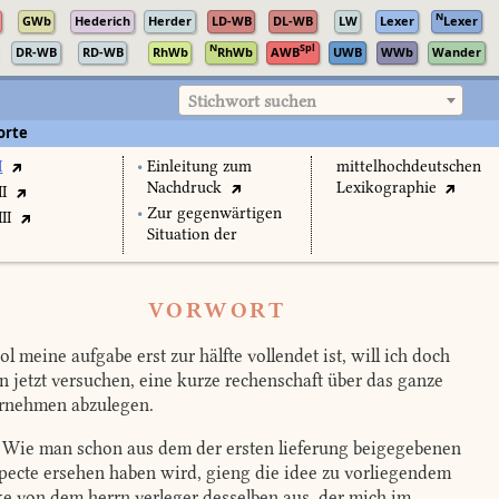
N
GWb
Hederich
Herder
LD-WB
DL-WB
LW
Lexer
Lexer
N
Spl
DR-WB
RD-WB
RhWb
RhWb
AWB
UWB
WWb
Wander
Stichwort suchen
orte
I
•
Einleitung zum
mittelhochdeutschen
Nachdruck
Lexikographie
II
•
Zur gegenwärtigen
II
Situation der
VORWORT
l meine aufgabe erst zur hälfte vollendet ist, will ich doch
n jetzt versuchen, eine kurze rechenschaft über das ganze
rnehmen abzulegen.
Wie man schon aus dem der ersten lieferung beigegebenen
pecte ersehen haben wird, gieng die idee zu vorliegendem
e von dem herrn verleger desselben aus, der mich im