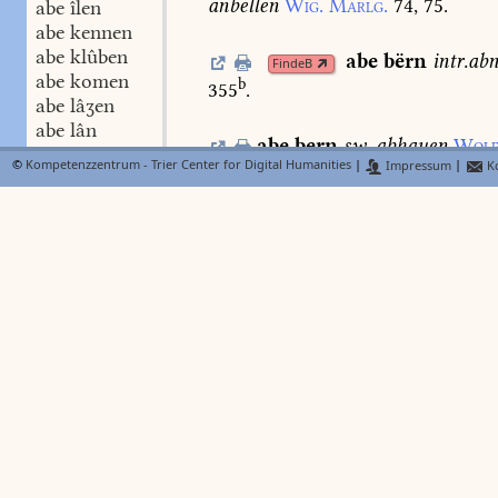
anbellen
Wig.
Marlg.
74,
75.
abe îlen
abe kennen
abe klûben
abe
bërn
intr.
ab
FindeB
abe komen
b
355
.
abe lâʒen
abe lân
abe
bern
sw.
abhauen
Wolf
abe lëdigen
©
Kompetenzzentrum - Trier Center for Digital Humanities
|
Impressum
|
Ko
abe legen
abe
bestrîchen
Ls.
2.
449,
3
abe leiten
abe leschen
abe lësen
abe
binden
den
FindeB
abe liegen
Walb.
1158.
Lieht.
460,
17.
abe liften
abe lœsen
abe
bi
N
Lexer
FindeB
abe loufen
c
derogare
Dfg.
175
.
abe meiʒen
abe nagen
abe nëmen
abe phanden
abe reden
abe rechen