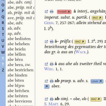
abe
adv. conj.
,
O
abe
präp. mit dat.
,
P
â
interj.
,
angehän
FindeB
ab
präp. mit dat.
,
Q
imperat.
subst.
u.
partik.
(
ave
präp. mit dat.
,
BMZ
Germ.
7,
257-267
;
allein
stehend
au
R
abe
adv.
,
b
ab
adv.
I. 2
)
.
S
,
ap
adv.
,
T
abe bediuten
a
U
â-
präfix
(
I. 2
, 29
)
BMZ
abe beheben
V
bezeichnung
des
gegensatzes
der
t
abe beieln
das
gr.
ἀ
aus
an
(
Wack.
).
W
abe bëllen
X
abe bërn
â
aus
ahe
als
zweiter
theil
v
Y
abe bern
sw.
,
Weig.
1,
1.
abe bestrîchen
Z
abe binden
abe biten
ab
praep.
u.
adv.
s.
Lexer
abe bîʒen
aber.
abe brëchen
abe brësten
ab
conj.
=
obe,
ob
(
I
BMZ
abe brevieren
S.
Mart.
6,
29.