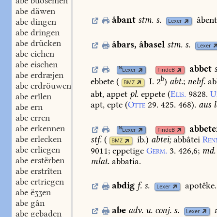
abe buosemen
abe däwen
âbant
stm.
s.
âbent
abe dingen
Lexer
abe dringen
abe drücken
âbars
,
âbasel
stm.
s.
Lexer
abe eichen
abe eischen
abbet
N
Lexer
FindeB
abe erdræjen
b
ebbete
(
I. 2
)
abt.
;
nebf.
ab
BMZ
abe erdröuwen
abt,
appet
pl.
eppete
(
Elis.
9828.
U
abe erîlen
apt,
epte
(
Otte
29.
425.
468
).
aus
l
abe ern
abe erren
abe erkennen
abbete
N
Lexer
FindeB
abe erlecken
stf.
(
ib.
)
abtei;
abbâtei
Ren
BMZ
abe erliegen
9011
;
eppetige
Germ.
3.
426,6
;
md.
abe erstërben
mlat.
abbatia.
abe erstrîten
abe ertriegen
abdig
f.
s.
apotêke.
Lexer
abe ëʒʒen
abe gân
abe
adv.
u.
conj.
s.
Lexer
abe gebaden