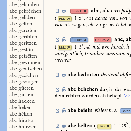
abe gebinden
abe
,
ab
,
ave
präp
abe gebrëchen
FindeB
a
abe geliden
(
I. 3
, 43
)
herab
von,
von
w
BMZ
abe gelten
causat.
wegen,
ob.
zu
gr.
ἀπό
lat.
abe gereden
abe gerihten
abe
,
a
N
Lexer
FindeB
abe gesitzen
a
(
I. 3
, 4
)
md.
ave
herab,
hi
BMZ
abe gestân
uneigentlich,
trennbar
zusammenge
abe getrëten
verben:
abe gewinnen
abe gewischen
abe
bediuten
deutend
abfo
abe geziehen
abe geziugen
abe güeten
abe
beheben
daʒ
in
der
gu
abe gürten
dem
rehten
wurden
ab
behept
Mz
abe hacken
abe heben
abe
beieln
visieren.
s.
Lexer
abe hëlfen
abe hîrâten
b
abe
bëllen
(
I. 125
,
abe houwen
BMZ