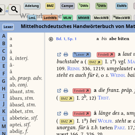
1
2
Adelung
BMZ
Campe
DWb
DWb
ElsWb
N
LmL
LothWb
MLW
MNWB
MeckWB
MeckWB
Mittelhochdeutsches Handwörterbuch von Mat
Lexer
A
a
a
bis
abe biten
Bd. 1, Sp. 1
B
a
C
â
a
laut
u
N
Lexer
FindeB
â
interj.
D
,
a
buchstabe
a
(
I. 1
)
vgl.
Ma
BMZ
â-
E
109.
Reinh.
336,
1219
;
umgelautet
e
â
F
steht
es
auch
für
ë,
o
s.
Weinh.
bai
ab
praep. adv.
,
G
ab
conj.
,
H
a
die
franz.
präp.
âbant
stm.
FindeB
,
I
b
(
I. 2
, 12
)
Trist.
âbars
stm.
,
BMZ
J
âbasel
stm.
,
K
abbet
stm.
,
â
länge
des
a,
umg
FindeB
abbeteie
stf.
L
,
a
(
I. 1
)
bei
Wolfr.
steht
æ
BMZ
aptei
stf.
,
M
unorgan.
für
â
z.b.
tæten
Parz.
17,
abdig
f.
,
N
wært
166,
7.
326,
20.