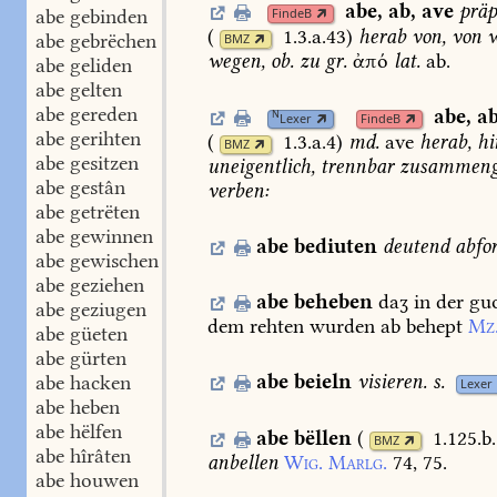
abe
,
ab
,
ave
präp
abe gebinden
FindeB
(
1.3.a.43
)
herab
von,
von
w
abe gebrëchen
BMZ
wegen,
ob.
zu
gr.
ἀπό
lat.
ab.
abe geliden
abe gelten
abe gereden
abe
,
a
N
Lexer
FindeB
abe gerihten
(
1.3.a.4
)
md.
ave
herab,
hi
BMZ
abe gesitzen
uneigentlich,
trennbar
zusammenge
abe gestân
verben:
abe getrëten
abe gewinnen
abe
bediuten
deutend
abfo
abe gewischen
abe geziehen
abe
beheben
daʒ
in
der
gu
abe geziugen
dem
rehten
wurden
ab
behept
Mz
abe güeten
abe gürten
abe
beieln
visieren.
s.
abe hacken
Lexer
abe heben
abe hëlfen
abe
bëllen
(
1.125.b
BMZ
abe hîrâten
anbellen
Wig.
Marlg.
74,
75.
abe houwen