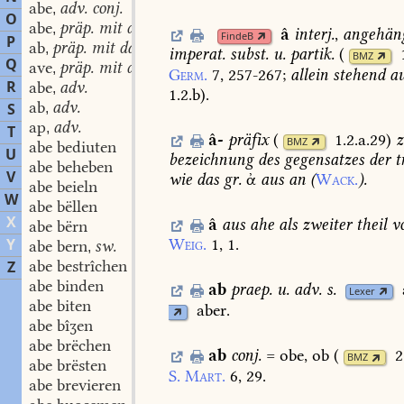
abe
adv. conj.
,
O
abe
präp. mit dat.
,
â
interj.
,
angehän
FindeB
P
ab
präp. mit dat.
,
imperat.
subst.
u.
partik.
(
BMZ
Q
ave
präp. mit dat.
,
Germ.
7,
257-267
;
allein
stehend
au
R
abe
adv.
,
1.2.b
)
.
ab
adv.
S
,
ap
adv.
,
T
â-
präfix
(
1.2.a.29
)
z
BMZ
abe bediuten
U
bezeichnung
des
gegensatzes
der
t
abe beheben
V
wie
das
gr.
ἀ
aus
an
(
Wack.
).
abe beieln
W
abe bëllen
X
â
aus
ahe
als
zweiter
theil
v
abe bërn
Y
Weig.
1,
1.
abe bern
sw.
,
abe bestrîchen
Z
abe binden
ab
praep.
u.
adv.
s.
Lexer
abe biten
aber.
abe bîʒen
abe brëchen
ab
conj.
=
obe,
ob
(
2
BMZ
abe brësten
S.
Mart.
6,
29.
abe brevieren