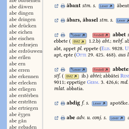
abe buosemen
âbant
stm.
s.
âbent
abe däwen
Lexer
abe dingen
abe dringen
âbars
,
âbasel
stm.
s.
Lexer
abe drücken
abe eichen
abbet
N
Lexer
FindeB
abe eischen
ebbete
(
1.2.b
)
abt.
;
nebf.
ab
BMZ
abe erdræjen
abt,
appet
pl.
eppete
(
Elis.
9828.
U
abe erdröuwen
apt,
epte
(
Otte
29.
425.
468
).
aus
l
abe erîlen
abe ern
abbete
N
abe erren
Lexer
FindeB
stf.
(
ib.
)
abtei;
abbâtei
Ren
abe erkennen
BMZ
9011
;
eppetige
Germ.
3.
426,6
;
md.
abe erlecken
mlat.
abbatia.
abe erliegen
abe erstërben
abe erstrîten
abdig
f.
s.
apotêke.
Lexer
abe ertriegen
abe ëʒʒen
abe
adv.
u.
conj.
s.
Lexer
abe gân
abe gebaden