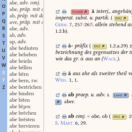
abe
adv. conj.
,
O
abe
präp. mit dat.
,
â
interj.
,
angehän
FindeB
P
ab
präp. mit dat.
,
imperat.
subst.
u.
partik.
(
BMZ
Q
ave
präp. mit dat.
,
Germ.
7,
257-267
;
allein
stehend
au
R
abe
adv.
,
1.2.b
)
.
ab
adv.
S
,
ap
adv.
,
T
â-
präfix
(
1.2.a.29
)
z
BMZ
abe bediuten
U
bezeichnung
des
gegensatzes
der
t
abe beheben
V
wie
das
gr.
ἀ
aus
an
(
Wack.
).
abe beieln
W
abe bëllen
X
â
aus
ahe
als
zweiter
theil
v
abe bërn
Y
Weig.
1,
1.
abe bern
sw.
,
abe bestrîchen
Z
abe binden
ab
praep.
u.
adv.
s.
Lexer
abe biten
aber.
abe bîʒen
abe brëchen
ab
conj.
=
obe,
ob
(
2
BMZ
abe brësten
S.
Mart.
6,
29.
abe brevieren