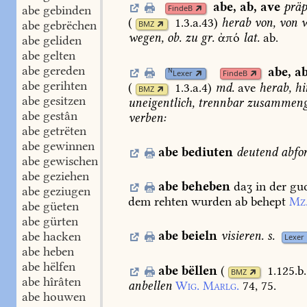
abe
,
ab
,
ave
präp
abe gebinden
FindeB
(
1.3.a.43
)
herab
von,
von
w
abe gebrëchen
BMZ
wegen,
ob.
zu
gr.
ἀπό
lat.
ab.
abe geliden
abe gelten
abe gereden
abe
,
a
N
Lexer
FindeB
abe gerihten
(
1.3.a.4
)
md.
ave
herab,
hi
BMZ
abe gesitzen
uneigentlich,
trennbar
zusammenge
abe gestân
verben:
abe getrëten
abe gewinnen
abe
bediuten
deutend
abfo
abe gewischen
abe geziehen
abe
beheben
daʒ
in
der
gu
abe geziugen
dem
rehten
wurden
ab
behept
Mz
abe güeten
abe gürten
abe
beieln
visieren.
s.
abe hacken
Lexer
abe heben
abe hëlfen
abe
bëllen
(
1.125.b
BMZ
abe hîrâten
anbellen
Wig.
Marlg.
74,
75.
abe houwen