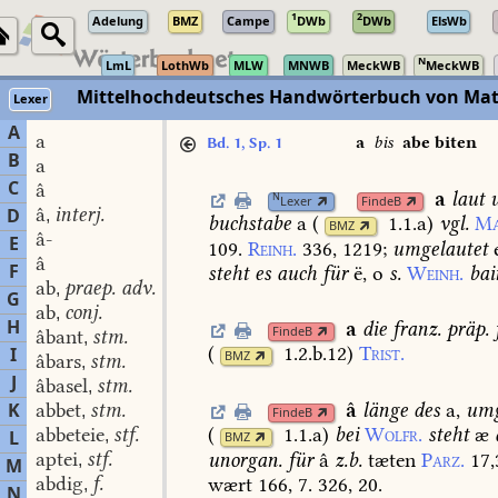
1
2
Adelung
BMZ
Campe
DWb
DWb
ElsWb
N
LmL
LothWb
MLW
MNWB
MeckWB
MeckWB
Mittelhochdeutsches Handwörterbuch von Mat
Lexer
A
a
a
bis
abe biten
Bd. 1, Sp. 1
B
a
C
â
a
laut
u
N
Lexer
FindeB
â
interj.
D
,
buchstabe
a
(
1.1.a
)
vgl.
Ma
BMZ
â-
E
109.
Reinh.
336,
1219
;
umgelautet
e
â
F
steht
es
auch
für
ë,
o
s.
Weinh.
bai
ab
praep. adv.
,
G
ab
conj.
,
H
a
die
franz.
präp.
FindeB
âbant
stm.
,
(
1.2.b.12
)
Trist.
I
BMZ
âbars
stm.
,
J
âbasel
stm.
,
â
länge
des
a,
umg
K
abbet
stm.
,
FindeB
abbeteie
stf.
(
1.1.a
)
bei
Wolfr.
steht
æ
L
,
BMZ
aptei
stf.
unorgan.
für
â
z.b.
tæten
Parz.
17,
,
M
abdig
f.
wært
166,
7.
326,
20.
,
N