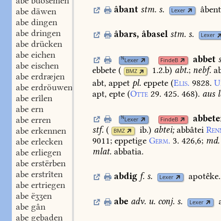
abe buosemen
âbant
stm.
s.
âbent
abe däwen
Lexer
abe dingen
abe dringen
âbars
,
âbasel
stm.
s.
Lexer
abe drücken
abe eichen
abbet
N
Lexer
FindeB
abe eischen
ebbete
(
1.2.b
)
abt.
;
nebf.
ab
BMZ
abe erdræjen
abt,
appet
pl.
eppete
(
Elis.
9828.
U
abe erdröuwen
apt,
epte
(
Otte
29.
425.
468
).
aus
l
abe erîlen
abe ern
abbete
N
abe erren
Lexer
FindeB
stf.
(
ib.
)
abtei;
abbâtei
Ren
abe erkennen
BMZ
9011
;
eppetige
Germ.
3.
426,6
;
md.
abe erlecken
mlat.
abbatia.
abe erliegen
abe erstërben
abe erstrîten
abdig
f.
s.
apotêke.
Lexer
abe ertriegen
abe ëʒʒen
abe
adv.
u.
conj.
s.
Lexer
abe gân
abe gebaden