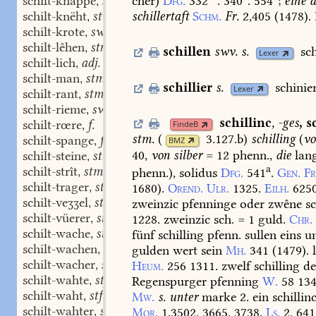
schilt-knappe
swm.
cher)
Dfg.
332
.
340
.
554
;
eine
a
,
schilt-knëht
stm.
schillertaft
Schm.
Fr.
2,405
(
1478
).
,
schilt-krote
swf.
,
schilt-lêhen
stn.
,
schillen
swv.
s.
sc
Lexer
schilt-lich
adj.
,
schilt-man
stm.
,
schillier
s.
schinier
Lexer
schilt-rant
stm.
,
schilt-rieme
swm.
,
schillinc
,
-ges
,
s
schilt-rœre
f.
FindeB
,
stm.
(
3.127.b
)
schilling
(
v
schilt-spange
f.
BMZ
,
40,
von
silber
=
12
phenn.,
die
lan
schilt-steine
stn.
,
a
schilt-strît
stm.
phenn.),
solidus
Dfg.
541
.
Gen.
Fr
,
schilt-trager
stm.
1680).
Orend.
Ulr.
1325.
Eilh.
6250
,
schilt-veʒʒel
stm.
zweinzic
pfenninge
oder
zwêne
sc
,
schilt-vüerer
stm.
1228.
zweinzic
sch.
=
1
guld.
Chr.
,
schilt-wache
stf.
fünf
schilling
pfenn.
sullen
eins
un
,
schilt-wachen
swv.
gulden
wert
sein
Mh.
341
(
1479
).
,
schilt-wacher
stm.
Heum.
256
1311
.
zwelf
schilling
de
,
schilt-wahte
stf.
Regenspurger
pfenning
W.
58
13
,
schilt-waht
stf.
Mw.
s.
unter
marke
2.
ein
schillin
,
schilt-wahter
stm.
Mor.
1,3502.
3665.
3738.
Ls.
2.
641
,