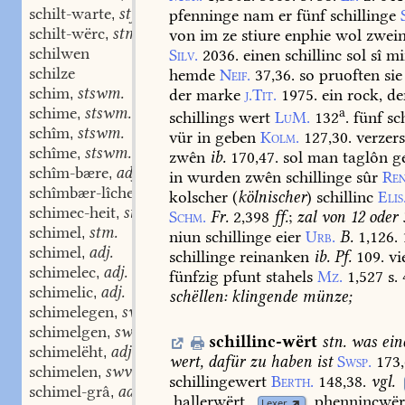
schilt-warte
stf.
pfenninge
nam
er
fünf
schillinge
,
schilt-wërc
stm.
von
im
ze
stiure
enphie
wol
zwein
,
schilwen
Silv.
2036.
einen
schillinc
sol
sî
mi
schilze
hemde
Neif.
37,36.
so
pruoften
sie
schim
stswm.
der
marke
j.Tit.
1975.
ein
rock,
de
,
schime
stswm.
a
,
schillings
wert
LuM.
132
.
fünf
sch
schîm
stswm.
,
vür
in
geben
Kolm.
127,30.
verzers
schîme
stswm.
,
zwên
ib.
170,47.
sol
man
taglôn
g
schîm-bære
adj.
,
in
wurden
zwên
schillinge
sûr
Ren
schîmbær-lîchen
adv.
,
kolscher
(
kölnischer
)
schillinc
Elis
schimec-heit
stf.
,
Schm.
Fr.
2,398
ff.
;
zal
von
12
oder
schimel
stm.
,
niun
schillinge
eier
Urb.
B.
1,126.
schimel
adj.
,
schillinge
reinanken
ib.
Pf.
109.
vi
schimelec
adj.
,
fünfzig
pfunt
stahels
Mz.
1,527
s.
schimelic
adj.
,
schëllen:
klingende
münze;
schimelegen
swv.
,
schimelgen
swv.
,
schillinc-wërt
stn.
was
ein
schimelëht
adj.
,
wert,
dafür
zu
haben
ist
Swsp.
173,
schimelen
swv.
,
schillingewert
Berth.
148,38.
vgl.
schimel-grâ
adj.
,
hallerwërt,
phennincwër
Lexer