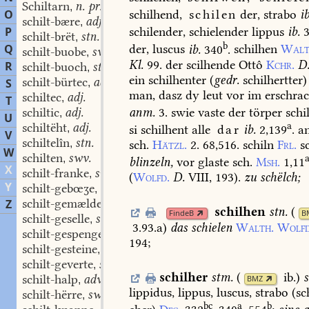
Schiltarn
n. pr.
,
O
schilhend,
schilen
der,
strabo
ib
schilt-bære
adj.
,
P
schilender,
schielender
lippus
ib.
schilt-brët
stn.
,
b
Q
der,
luscus
ib.
340
.
schilhen
Walt
schilt-buobe
swm.
,
Kl.
99.
der
scilhende
Ottô
Kchr.
D
R
schilt-buoch
stn.
,
ein
schilhenter
(
gedr.
schilhertter)
schilt-bürtec
adj.
S
,
man,
dasz
dy
leut
vor
im
erschra
schiltec
adj.
,
T
anm.
3.
swie
vaste
der
törper
schi
schiltic
adj.
,
U
a
schiltëht
adj.
si
schilhent
alle
dar
ib.
2,139
.
a
,
V
schiltelîn
stn.
sch.
Hätzl.
2.
68,516.
schiln
Frl.
s
,
W
schilten
swv.
,
blinzeln,
vor
glaste
sch.
Msh.
1,11
X
schilt-franke
swm.
,
(
Wolfd.
D.
VIII,
193
).
zu
schëlch;
Y
schilt-gebœʒe
stn.
,
schilt-gemælde
stn.
Z
,
schilhen
stn.
(
FindeB
B
schilt-geselle
swm.
,
3.93.a
)
das
schielen
Walth.
Wolfd
schilt-gespenge
stn.
,
194
;
schilt-gesteine
stn.
,
schilt-geverte
swm.
,
schilher
stm.
(
ib.
)
s
schilt-halp
adv.
BMZ
,
lippidus,
lippus,
luscus,
strabo
(sc
schilt-hërre
swm.
,
bc
a
b