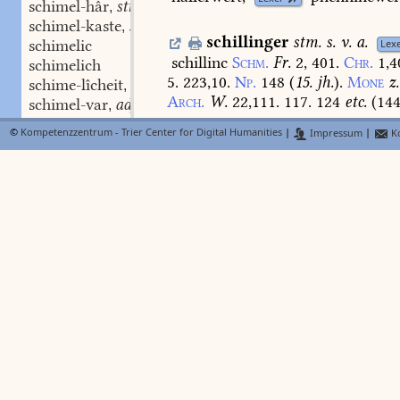
schimel-hâr
stn.
,
schimel-kaste
swm.
,
schillinger
stm.
s.
v.
a.
schimelic
Lex
schillinc
Schm.
Fr.
2,
401.
Chr.
1,4
schimelich
5.
223,10.
Np.
148
(
15.
jh.
).
Mone
z.
schime-lîcheit
stf.
,
Arch.
W.
22,111.
117.
124
etc.
(
14
schimel-var
adj.
,
schîmen
stv. II.
,
©
Kompetenzzentrum - Trier Center for Digital Humanities
|
Impressum
|
Ko
schimen
stn.
schiln
s.
schilhen.
,
Lexer
schimêre
swf.
,
schimerunge
stf.
,
schilt
,
-des
,
-tes
s
FindeB
schëmerunge
stf.
,
3.128.a
)
schült
Chr.
4.
231,10.
schîm-hûs
stn.
,
schilde,
schilte
—:
schild,
eig.
u.
bil
schimmel
schirm.
vgl.
schirm),
allgem.
z.
b.
schimmen
swv.
,
Geo.
5003,
geberlt
ib.
1674.
sch.
bl
schimph
stm.
,
17812,
rôsenrôt
ib.
18556.
sch.
gol
schimpf
stm.
,
von
zobele
swarz
reht
als
ein
bec
schimphære
stm.
,
tiuren
sch.
Troj.
11993.
si
twunge
schimpher
stm.
,
schilte
ib.
3943.
di
schilte
vür
sich
schimph-bære
adj.
,
11950.
er
zucte
den
sch.
vür
sîne
h
schimphec
adj.
,
12954.
den
schilt
den
soltu
in
nœt
schimphic
adj.
,