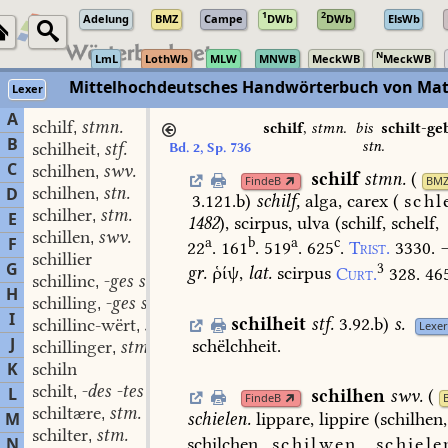
1
2
Adelung
BMZ
Campe
DWb
DWb
ElsWb
N
LmL
LothWb
MLW
MNWB
MeckWB
MeckWB
Mittelhochdeutsches Handwörterbuch von Mat
Lexer
A
schilf
stmn.
,
schilf
,
stmn.
bis
schilt-g
B
stn.
schilheit
stf.
Bd. 2, Sp. 736
,
C
schilhen
swv.
,
schilf
stmn.
(
FindeB
BM
schilhen
stn.
D
,
3.121.b
)
schilf,
alga,
carex
(
schl
schilher
stm.
,
E
1482
),
scirpus,
ulva
(schilf,
schelf,
schillen
swv.
,
F
a
b
a
c
22
.
161
.
519
.
625
.
Trist.
3330.
schillier
G
3
gr.
ῥίψ,
lat.
scirpus
Curt.
328.
465
schillinc
-ges stm.
,
H
schilling
-ges stm.
,
I
schilheit
stf.
3.92.b
)
s.
schillinc-wërt
stn.
,
Lexer
J
schëlchheit.
schillinger
stm.
,
K
schiln
schilt
-des -tes stm.
L
,
schilhen
swv.
(
FindeB
schiltære
stm.
,
schielen.
lippare,
lippire
(schilhen,
M
schilter
stm.
,
schilchen,
schilwen,
schiele
N