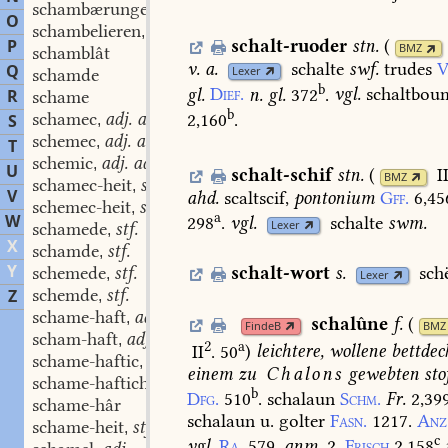
schambærunge
stf.
,
O
schambelieren
swv.
,
P
schalt-ruoder
stn.
(
BMZ
schamblât
v.
a.
schalte
swf.
trudes
V
Q
Lexer
schamde
b
gl.
Dief.
n.
gl.
372
.
vgl.
schaltbou
R
schame
b
schamec
adj. adv.
2,160
.
S
,
schemec
adj. adv.
,
T
schemic
adj. adv.
,
U
schalt-schif
stn.
(
I
BMZ
schamec-heit
stf.
,
V
ahd.
scaltscif,
pontonium
Gff.
6,45
schemec-heit
stf.
,
a
W
298
.
vgl.
schalte
swm.
Lexer
schamede
stf.
,
X
schamde
stf.
,
Y
schemede
stf.
schalt-wort
s.
sch
,
Lexer
schemde
stf.
Z
,
schame-haft
adj.
,
schalûne
f.
(
FindeB
BMZ
scham-haft
adj.
,
2
a
II
. 50
)
leichtere,
wollene
bettdec
schame-haftic
adj.
,
einem
zu
Chalons
gewebten
sto
schame-hafticheit
stf.
,
b
Dfg.
510
.
schalaun
Schm.
Fr.
2,399
schame-hâr
schalaun
u.
golter
Fasn.
1217.
Anz
schame-heit
stf.
,
c
vgl.
Ra.
579,
anm.
2.
Frisch
2,158