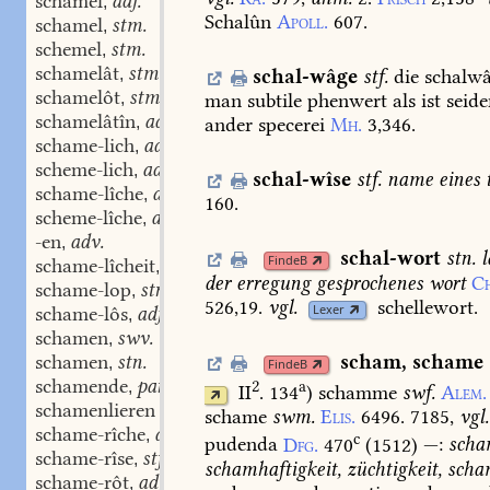
schamel
adj.
,
Schalûn
Apoll.
607.
schamel
stm.
,
schemel
stm.
,
schamelât
stm. stm.
,
schal-wâge
stf.
die
schalwâ
schamelôt
stm. stm.
,
man
subtile
phenwert
als
ist
seide
schamelâtîn
adj.
,
ander
specerei
Mh.
3,346.
schame-lich
adj.
,
scheme-lich
adj.
,
schal-wîse
stf.
name
eines
t
schame-lîche
adv.
,
160.
scheme-lîche
adv.
,
-en
adv.
,
schal-wort
stn.
l
FindeB
schame-lîcheit
adj.
,
der
erregung
gesprochenes
wort
Ch
schame-lop
stn.
,
526,19.
vgl.
schellewort.
Lexer
schame-lôs
adj.
,
schamen
swv.
,
schamen
stn.
scham
,
schame
,
FindeB
schamende
part. adj.
2
a
,
II
. 134
)
schamme
swf.
Alem.
schamenlieren
schame
swm.
Elis.
6496.
7185,
vgl.
schame-rîche
adj.
,
c
pudenda
Dfg.
470
(
1512
)
—:
scha
schame-rîse
stf.
,
schamhaftigkeit,
züchtigkeit,
scha
schame-rôt
adj.
,