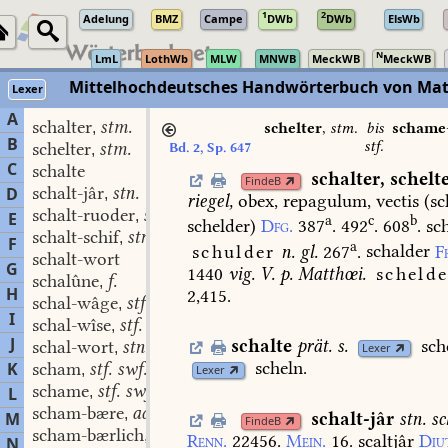
1
2
Adelung
BMZ
Campe
DWb
DWb
ElsWb
N
LmL
LothWb
MLW
MNWB
MeckWB
MeckWB
Mittelhochdeutsches Handwörterbuch von Mat
Lexer
A
schalter
stm.
,
schelter
,
stm.
bis
schame
B
stf.
schelter
stm.
Bd. 2, Sp. 647
,
C
schalte
schalter
,
schelt
FindeB
schalt-jâr
stn.
D
,
riegel,
obex,
repagulum,
vectis
(sc
schalt-ruoder
stn. swf.
,
E
a
c
b
schelder)
Dfg.
387
.
492
.
608
.
sc
schalt-schif
stn. swm.
,
F
a
schulder
n.
gl.
267
.
schalder
F
schalt-wort
G
1440
vig.
V.
p.
Matthœi.
schelde
schalûne
f.
,
H
2,415.
schal-wâge
stf.
,
I
schal-wîse
stf.
,
J
schalte
prät.
s.
sch
schal-wort
stn.
,
Lexer
scheln.
K
scham
stf. swf. swm.
,
Lexer
schame
stf. swf. swm.
L
,
scham-bære
adj.
,
schalt-jâr
stn.
sc
M
FindeB
scham-bærlich
adj.
,
Renn.
22456.
Mein.
16.
scaltjâr
Diu
N