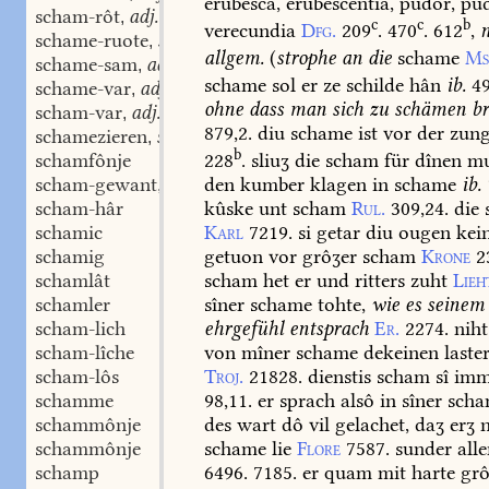
erubesca,
erubescentia,
pudor,
pud
scham-rôt
adj.
,
c
c
b
verecundia
Dfg.
209
.
470
.
612
,
n
schame-ruote
swf.
,
allgem.
(
strophe
an
die
schame
Ms
schame-sam
adj.
,
schame
sol
er
ze
schilde
hân
ib.
4
schame-var
adj.
,
ohne
dass
man
sich
zu
schämen
br
scham-var
adj.
,
879,2.
diu
schame
ist
vor
der
zung
schamezieren
swv.
,
b
schamfônje
228
.
sliuʒ
die
scham
für
dînen
mu
scham-gewant
stn.
den
kumber
klagen
in
schame
ib.
,
scham-hâr
kûske
unt
scham
Rul.
309,24.
die
schamic
Karl
7219.
si
getar
diu
ougen
kei
schamig
getuon
vor
grôʒer
scham
Krone
2
schamlât
scham
het
er
und
ritters
zuht
Lieh
schamler
sîner
schame
tohte,
wie
es
seinem
scham-lich
ehrgefühl
entsprach
Er.
2274.
niht
scham-lîche
von
mîner
schame
dekeinen
laste
scham-lôs
Troj.
21828.
dienstis
scham
sî
imm
schamme
98,11.
er
sprach
alsô
in
sîner
scha
schammônje
des
wart
dô
vil
gelachet,
daʒ
erʒ
n
schammônje
schame
lie
Flore
7587.
sunder
alle
schamp
6496.
7185.
er
quam
mit
harte
grô