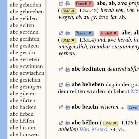
abe
,
ab
,
ave
präp
abe gebinden
FindeB
(
1.3.a.43
)
herab
von,
von
w
abe gebrëchen
BMZ
wegen,
ob.
zu
gr.
ἀπό
lat.
ab.
abe geliden
abe gelten
abe gereden
abe
,
a
N
Lexer
FindeB
abe gerihten
(
1.3.a.4
)
md.
ave
herab,
hi
BMZ
abe gesitzen
uneigentlich,
trennbar
zusammenge
abe gestân
verben:
abe getrëten
abe gewinnen
abe
bediuten
deutend
abfo
abe gewischen
abe geziehen
abe
beheben
daʒ
in
der
gu
abe geziugen
dem
rehten
wurden
ab
behept
Mz
abe güeten
abe gürten
abe
beieln
visieren.
s.
abe hacken
Lexer
abe heben
abe hëlfen
abe
bëllen
(
1.125.b
BMZ
abe hîrâten
anbellen
Wig.
Marlg.
74,
75.
abe houwen