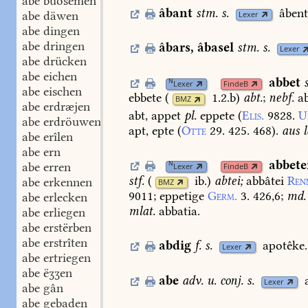
abe buosemen
âbant
stm.
s.
âbent
abe däwen
Lexer
abe dingen
abe dringen
âbars
,
âbasel
stm.
s.
Lexer
abe drücken
abe eichen
abbet
N
Lexer
FindeB
abe eischen
ebbete
(
1.2.b
)
abt.
;
nebf.
ab
BMZ
abe erdræjen
abt,
appet
pl.
eppete
(
Elis.
9828.
U
abe erdröuwen
apt,
epte
(
Otte
29.
425.
468
).
aus
l
abe erîlen
abe ern
abbete
N
abe erren
Lexer
FindeB
stf.
(
ib.
)
abtei;
abbâtei
Ren
abe erkennen
BMZ
9011
;
eppetige
Germ.
3.
426,6
;
md.
abe erlecken
mlat.
abbatia.
abe erliegen
abe erstërben
abe erstrîten
abdig
f.
s.
apotêke.
Lexer
abe ertriegen
abe ëʒʒen
abe
adv.
u.
conj.
s.
Lexer
abe gân
abe gebaden