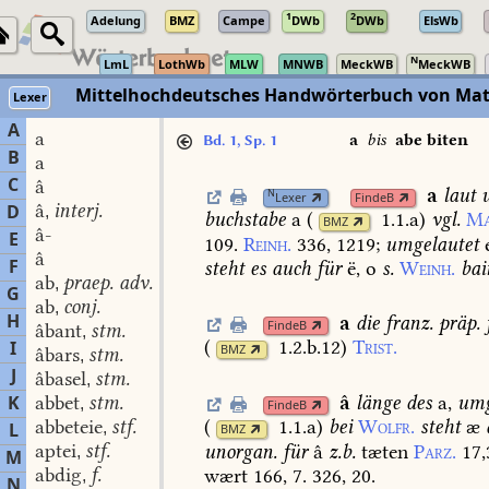
1
2
Adelung
BMZ
Campe
DWb
DWb
ElsWb
N
LmL
LothWb
MLW
MNWB
MeckWB
MeckWB
Mittelhochdeutsches Handwörterbuch von Mat
Lexer
A
a
a
bis
abe biten
Bd. 1, Sp. 1
B
a
C
â
a
laut
u
N
Lexer
FindeB
â
interj.
D
,
buchstabe
a
(
1.1.a
)
vgl.
Ma
BMZ
â-
E
109.
Reinh.
336,
1219
;
umgelautet
e
â
F
steht
es
auch
für
ë,
o
s.
Weinh.
bai
ab
praep. adv.
,
G
ab
conj.
,
H
a
die
franz.
präp.
FindeB
âbant
stm.
,
(
1.2.b.12
)
Trist.
I
BMZ
âbars
stm.
,
J
âbasel
stm.
,
â
länge
des
a,
umg
K
abbet
stm.
,
FindeB
abbeteie
stf.
(
1.1.a
)
bei
Wolfr.
steht
æ
L
,
BMZ
aptei
stf.
unorgan.
für
â
z.b.
tæten
Parz.
17,
,
M
abdig
f.
wært
166,
7.
326,
20.
,
N