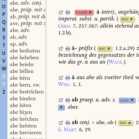
abe
adv. conj.
,
O
abe
präp. mit dat.
,
â
interj.
,
angehän
FindeB
P
ab
präp. mit dat.
,
imperat.
subst.
u.
partik.
(
BMZ
Q
ave
präp. mit dat.
,
Germ.
7,
257-267
;
allein
stehend
au
R
abe
adv.
,
1.2.b
)
.
ab
adv.
S
,
ap
adv.
,
T
â-
präfix
(
1.2.a.29
)
z
BMZ
abe bediuten
U
bezeichnung
des
gegensatzes
der
t
abe beheben
V
wie
das
gr.
ἀ
aus
an
(
Wack.
).
abe beieln
W
abe bëllen
X
â
aus
ahe
als
zweiter
theil
v
abe bërn
Y
Weig.
1,
1.
abe bern
sw.
,
abe bestrîchen
Z
abe binden
ab
praep.
u.
adv.
s.
Lexer
abe biten
aber.
abe bîʒen
abe brëchen
ab
conj.
=
obe,
ob
(
2
BMZ
abe brësten
S.
Mart.
6,
29.
abe brevieren