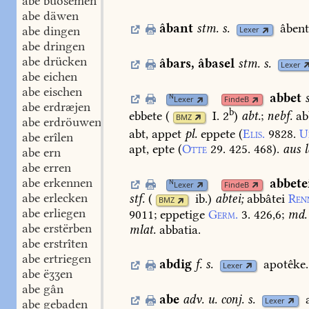
abe buosemen
abe däwen
âbant
stm.
s.
âbent
abe dingen
Lexer
abe dringen
abe drücken
âbars
,
âbasel
stm.
s.
Lexer
abe eichen
abe eischen
abbet
N
Lexer
FindeB
abe erdræjen
b
ebbete
(
I. 2
)
abt.
;
nebf.
ab
BMZ
abe erdröuwen
abt,
appet
pl.
eppete
(
Elis.
9828.
U
abe erîlen
apt,
epte
(
Otte
29.
425.
468
).
aus
l
abe ern
abe erren
abe erkennen
abbete
N
Lexer
FindeB
abe erlecken
stf.
(
ib.
)
abtei;
abbâtei
Ren
BMZ
abe erliegen
9011
;
eppetige
Germ.
3.
426,6
;
md.
abe erstërben
mlat.
abbatia.
abe erstrîten
abe ertriegen
abdig
f.
s.
apotêke.
Lexer
abe ëʒʒen
abe gân
abe
adv.
u.
conj.
s.
Lexer
abe gebaden