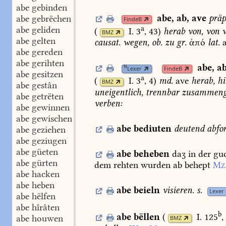
abe gebinden
abe
,
ab
,
ave
präp
abe gebrëchen
FindeB
a
abe geliden
(
I. 3
, 43
)
herab
von,
von
w
BMZ
abe gelten
causat.
wegen,
ob.
zu
gr.
ἀπό
lat.
abe gereden
abe gerihten
abe
,
a
N
Lexer
FindeB
abe gesitzen
a
(
I. 3
, 4
)
md.
ave
herab,
hi
BMZ
abe gestân
uneigentlich,
trennbar
zusammenge
abe getrëten
verben:
abe gewinnen
abe gewischen
abe
bediuten
deutend
abfo
abe geziehen
abe geziugen
abe güeten
abe
beheben
daʒ
in
der
gu
abe gürten
dem
rehten
wurden
ab
behept
Mz
abe hacken
abe heben
abe
beieln
visieren.
s.
Lexer
abe hëlfen
abe hîrâten
b
abe
bëllen
(
I. 125
,
abe houwen
BMZ