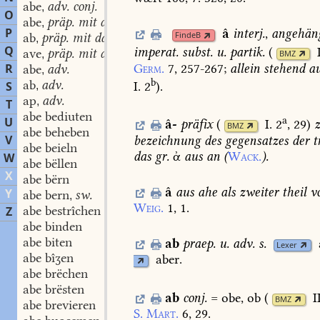
abe
adv. conj.
,
O
abe
präp. mit dat.
,
P
â
interj.
,
angehän
FindeB
ab
präp. mit dat.
,
Q
imperat.
subst.
u.
partik.
(
ave
präp. mit dat.
,
BMZ
Germ.
7,
257-267
;
allein
stehend
au
R
abe
adv.
,
b
ab
adv.
I. 2
)
.
S
,
ap
adv.
,
T
abe bediuten
a
U
â-
präfix
(
I. 2
, 29
)
BMZ
abe beheben
V
bezeichnung
des
gegensatzes
der
t
abe beieln
das
gr.
ἀ
aus
an
(
Wack.
).
W
abe bëllen
X
abe bërn
â
aus
ahe
als
zweiter
theil
v
Y
abe bern
sw.
,
Weig.
1,
1.
abe bestrîchen
Z
abe binden
abe biten
ab
praep.
u.
adv.
s.
Lexer
abe bîʒen
aber.
abe brëchen
abe brësten
ab
conj.
=
obe,
ob
(
I
BMZ
abe brevieren
S.
Mart.
6,
29.