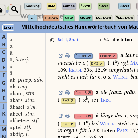
1
2
Adelung
BMZ
Campe
DWb
DWb
ElsWb
N
LmL
LothWb
MLW
MNWB
MeckWB
MeckWB
Mittelhochdeutsches Handwörterbuch von Mat
Lexer
A
a
a
bis
abe biten
Bd. 1, Sp. 1
B
a
C
â
a
laut
u
N
Lexer
FindeB
â
interj.
D
,
a
buchstabe
a
(
I. 1
)
vgl.
Ma
BMZ
â-
E
109.
Reinh.
336,
1219
;
umgelautet
e
â
F
steht
es
auch
für
ë,
o
s.
Weinh.
bai
ab
praep. adv.
,
G
ab
conj.
,
H
a
die
franz.
präp.
âbant
stm.
FindeB
,
I
b
(
I. 2
, 12
)
Trist.
âbars
stm.
,
BMZ
J
âbasel
stm.
,
K
abbet
stm.
,
â
länge
des
a,
umg
FindeB
abbeteie
stf.
L
,
a
(
I. 1
)
bei
Wolfr.
steht
æ
BMZ
aptei
stf.
,
M
unorgan.
für
â
z.b.
tæten
Parz.
17,
abdig
f.
,
N
wært
166,
7.
326,
20.