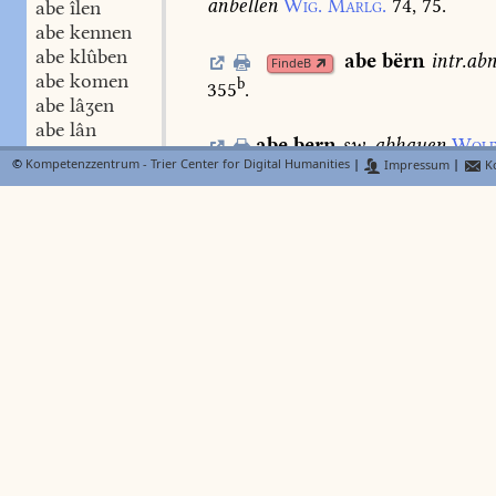
anbellen
Wig.
Marlg.
74,
75.
abe îlen
abe kennen
abe klûben
abe
bërn
intr.
ab
FindeB
abe komen
b
355
.
abe lâʒen
abe lân
abe
bern
sw.
abhauen
Wolf
abe lëdigen
©
Kompetenzzentrum - Trier Center for Digital Humanities
|
Impressum
|
Ko
abe legen
abe
bestrîchen
Ls.
2.
449,
3
abe leiten
abe leschen
abe lësen
abe
binden
den
FindeB
abe liegen
Walb.
1158.
Lieht.
460,
17.
abe liften
abe lœsen
abe
bi
N
Lexer
FindeB
abe loufen
c
derogare
Dfg.
175
.
abe meiʒen
abe nagen
abe nëmen
abe phanden
abe reden
abe rechen