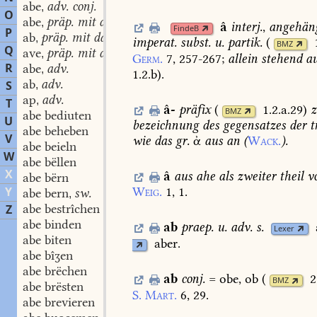
abe
adv. conj.
,
O
abe
präp. mit dat.
,
â
interj.
,
angehän
FindeB
P
ab
präp. mit dat.
,
imperat.
subst.
u.
partik.
(
BMZ
Q
ave
präp. mit dat.
,
Germ.
7,
257-267
;
allein
stehend
au
R
abe
adv.
,
1.2.b
)
.
ab
adv.
S
,
ap
adv.
,
T
â-
präfix
(
1.2.a.29
)
z
BMZ
abe bediuten
U
bezeichnung
des
gegensatzes
der
t
abe beheben
V
wie
das
gr.
ἀ
aus
an
(
Wack.
).
abe beieln
W
abe bëllen
X
â
aus
ahe
als
zweiter
theil
v
abe bërn
Y
Weig.
1,
1.
abe bern
sw.
,
abe bestrîchen
Z
abe binden
ab
praep.
u.
adv.
s.
Lexer
abe biten
aber.
abe bîʒen
abe brëchen
ab
conj.
=
obe,
ob
(
2
BMZ
abe brësten
S.
Mart.
6,
29.
abe brevieren