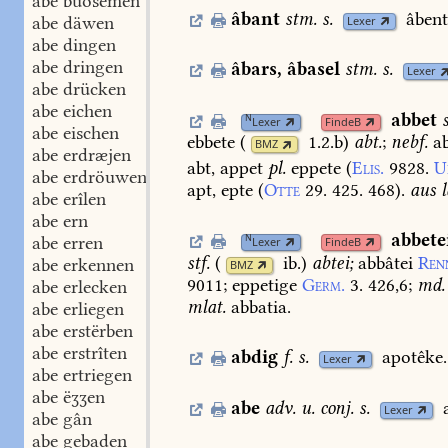
abe buosemen
âbant
stm.
s.
âbent
abe däwen
Lexer
abe dingen
abe dringen
âbars
,
âbasel
stm.
s.
Lexer
abe drücken
abe eichen
abbet
N
Lexer
FindeB
abe eischen
ebbete
(
1.2.b
)
abt.
;
nebf.
ab
BMZ
abe erdræjen
abt,
appet
pl.
eppete
(
Elis.
9828.
U
abe erdröuwen
apt,
epte
(
Otte
29.
425.
468
).
aus
l
abe erîlen
abe ern
abbete
N
abe erren
Lexer
FindeB
stf.
(
ib.
)
abtei;
abbâtei
Ren
abe erkennen
BMZ
9011
;
eppetige
Germ.
3.
426,6
;
md.
abe erlecken
mlat.
abbatia.
abe erliegen
abe erstërben
abe erstrîten
abdig
f.
s.
apotêke.
Lexer
abe ertriegen
abe ëʒʒen
abe
adv.
u.
conj.
s.
Lexer
abe gân
abe gebaden