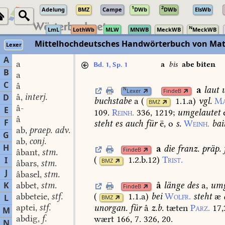
1
2
Adelung
BMZ
Campe
DWb
DWb
ElsWb
N
LmL
LothWb
MLW
MNWB
MeckWB
MeckWB
Mittelhochdeutsches Handwörterbuch von Mat
Lexer
A
a
a
bis
abe biten
Bd. 1, Sp. 1
B
a
C
â
a
laut
u
N
Lexer
FindeB
â
interj.
D
,
buchstabe
a
(
1.1.a
)
vgl.
Ma
BMZ
â-
E
109.
Reinh.
336,
1219
;
umgelautet
e
â
F
steht
es
auch
für
ë,
o
s.
Weinh.
bai
ab
praep. adv.
,
G
ab
conj.
,
H
a
die
franz.
präp.
FindeB
âbant
stm.
,
(
1.2.b.12
)
Trist.
I
BMZ
âbars
stm.
,
J
âbasel
stm.
,
â
länge
des
a,
umg
K
abbet
stm.
,
FindeB
abbeteie
stf.
(
1.1.a
)
bei
Wolfr.
steht
æ
L
,
BMZ
aptei
stf.
unorgan.
für
â
z.b.
tæten
Parz.
17,
,
M
abdig
f.
wært
166,
7.
326,
20.
,
N