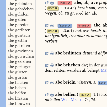
abe
,
ab
,
ave
präp
abe gebinden
FindeB
(
1.3.a.43
)
herab
von,
von
w
abe gebrëchen
BMZ
wegen,
ob.
zu
gr.
ἀπό
lat.
ab.
abe geliden
abe gelten
abe gereden
abe
,
a
N
Lexer
FindeB
abe gerihten
(
1.3.a.4
)
md.
ave
herab,
hi
BMZ
abe gesitzen
uneigentlich,
trennbar
zusammenge
abe gestân
verben:
abe getrëten
abe gewinnen
abe
bediuten
deutend
abfo
abe gewischen
abe geziehen
abe
beheben
daʒ
in
der
gu
abe geziugen
dem
rehten
wurden
ab
behept
Mz
abe güeten
abe gürten
abe
beieln
visieren.
s.
abe hacken
Lexer
abe heben
abe hëlfen
abe
bëllen
(
1.125.b
BMZ
abe hîrâten
anbellen
Wig.
Marlg.
74,
75.
abe houwen