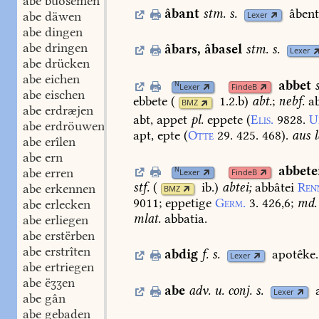
abe buosemen
âbant
stm.
s.
âbent
abe däwen
Lexer
abe dingen
abe dringen
âbars
,
âbasel
stm.
s.
Lexer
abe drücken
abe eichen
abbet
N
Lexer
FindeB
abe eischen
ebbete
(
1.2.b
)
abt.
;
nebf.
ab
BMZ
abe erdræjen
abt,
appet
pl.
eppete
(
Elis.
9828.
U
abe erdröuwen
apt,
epte
(
Otte
29.
425.
468
).
aus
l
abe erîlen
abe ern
abbete
N
abe erren
Lexer
FindeB
stf.
(
ib.
)
abtei;
abbâtei
Ren
abe erkennen
BMZ
9011
;
eppetige
Germ.
3.
426,6
;
md.
abe erlecken
mlat.
abbatia.
abe erliegen
abe erstërben
abe erstrîten
abdig
f.
s.
apotêke.
Lexer
abe ertriegen
abe ëʒʒen
abe
adv.
u.
conj.
s.
Lexer
abe gân
abe gebaden