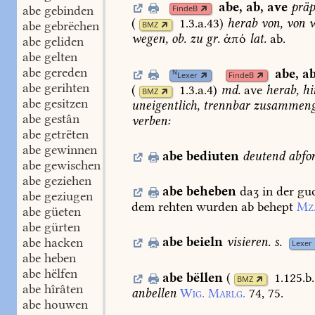
abe
,
ab
,
ave
präp
abe gebinden
FindeB
(
1.3.a.43
)
herab
von,
von
w
abe gebrëchen
BMZ
wegen,
ob.
zu
gr.
ἀπό
lat.
ab.
abe geliden
abe gelten
abe gereden
abe
,
a
N
Lexer
FindeB
abe gerihten
(
1.3.a.4
)
md.
ave
herab,
hi
BMZ
abe gesitzen
uneigentlich,
trennbar
zusammenge
abe gestân
verben:
abe getrëten
abe gewinnen
abe
bediuten
deutend
abfo
abe gewischen
abe geziehen
abe
beheben
daʒ
in
der
gu
abe geziugen
dem
rehten
wurden
ab
behept
Mz
abe güeten
abe gürten
abe
beieln
visieren.
s.
abe hacken
Lexer
abe heben
abe hëlfen
abe
bëllen
(
1.125.b
BMZ
abe hîrâten
anbellen
Wig.
Marlg.
74,
75.
abe houwen