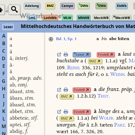
1
2
Adelung
BMZ
Campe
DWb
DWb
ElsWb
N
LmL
LothWb
MLW
MNWB
MeckWB
MeckWB
Mittelhochdeutsches Handwörterbuch von Mat
Lexer
A
a
a
bis
abe biten
Bd. 1, Sp. 1
B
a
C
â
a
laut
u
N
Lexer
FindeB
â
interj.
D
,
buchstabe
a
(
1.1.a
)
vgl.
Ma
BMZ
â-
E
109.
Reinh.
336,
1219
;
umgelautet
e
â
F
steht
es
auch
für
ë,
o
s.
Weinh.
bai
ab
praep. adv.
,
G
ab
conj.
,
H
a
die
franz.
präp.
FindeB
âbant
stm.
,
(
1.2.b.12
)
Trist.
I
BMZ
âbars
stm.
,
J
âbasel
stm.
,
â
länge
des
a,
umg
K
abbet
stm.
,
FindeB
abbeteie
stf.
(
1.1.a
)
bei
Wolfr.
steht
æ
L
,
BMZ
aptei
stf.
unorgan.
für
â
z.b.
tæten
Parz.
17,
,
M
abdig
f.
wært
166,
7.
326,
20.
,
N