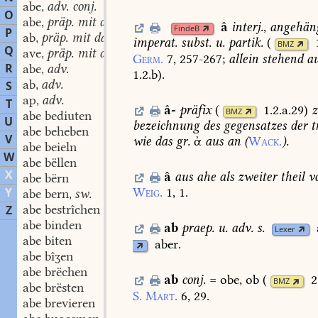
abe
adv. conj.
,
O
abe
präp. mit dat.
,
â
interj.
,
angehän
FindeB
P
ab
präp. mit dat.
,
imperat.
subst.
u.
partik.
(
BMZ
Q
ave
präp. mit dat.
,
Germ.
7,
257-267
;
allein
stehend
au
R
abe
adv.
,
1.2.b
)
.
ab
adv.
S
,
ap
adv.
,
T
â-
präfix
(
1.2.a.29
)
z
BMZ
abe bediuten
U
bezeichnung
des
gegensatzes
der
t
abe beheben
V
wie
das
gr.
ἀ
aus
an
(
Wack.
).
abe beieln
W
abe bëllen
X
â
aus
ahe
als
zweiter
theil
v
abe bërn
Y
Weig.
1,
1.
abe bern
sw.
,
abe bestrîchen
Z
abe binden
ab
praep.
u.
adv.
s.
Lexer
abe biten
aber.
abe bîʒen
abe brëchen
ab
conj.
=
obe,
ob
(
2
BMZ
abe brësten
S.
Mart.
6,
29.
abe brevieren