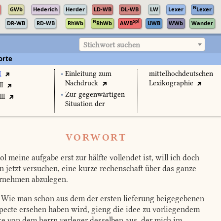
N
GWb
Hederich
Herder
LD-WB
DL-WB
LW
Lexer
Lexer
N
Spl
DR-WB
RD-WB
RhWb
RhWb
AWB
UWB
WWb
Wander
Stichwort suchen
orte
I
•
Einleitung zum
mittelhochdeutschen
Nachdruck
Lexikographie
II
•
Zur gegenwärtigen
II
Situation der
VORWORT
l meine aufgabe erst zur hälfte vollendet ist, will ich doch
n jetzt versuchen, eine kurze rechenschaft über das ganze
rnehmen abzulegen.
Wie man schon aus dem der ersten lieferung beigegebenen
pecte ersehen haben wird, gieng die idee zu vorliegendem
e von dem herrn verleger desselben aus, der mich im