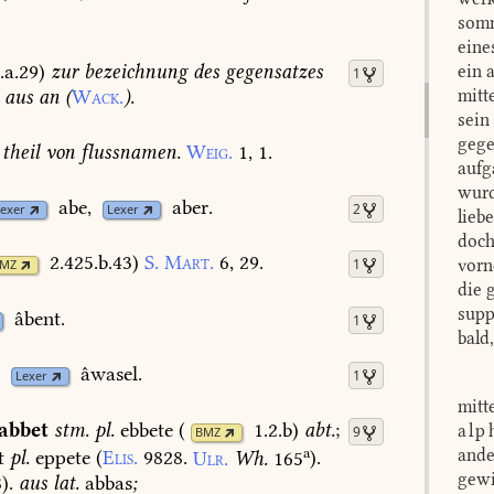
somm
eine
.a.29
)
zur
bezeichnung
des
gegensatzes
ein 
1
aus
an
(
Wack.
).
mitt
sein
gege
theil
von
flussnamen.
Weig.
1,
1.
aufg
wurd
abe,
aber.
2
exer
Lexer
lieb
doch
2.425.b.43
)
S.
Mart.
6,
29.
vorn
1
MZ
die 
supp
âbent.
1
bald
âwasel.
1
Lexer
mitt
abbet
stm.
pl.
ebbete
(
1.2.b
)
abt.
;
alp
9
BMZ
a
ande
t
pl.
eppete
(
Elis.
9828.
Ulr.
Wh.
165
).
gewi
8
).
aus
lat.
abbas
;