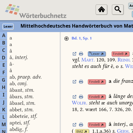
A
Mittelhochdeutsches Handwörterbuch von Mat
Lexer
A
a
Bd. 1, Sp. 1
B
a
C
â
N
Lexer
FindeB
â
interj.
D
,
vgl.
Mart.
120,
109.
Reinh.
â-
E
steht
es
auch
für
ë,
o
s.
Wei
â
F
ab
praep. adv.
,
G
a
die
franz
FindeB
ab
conj.
,
H
âbant
stm.
,
I
â
länge
de
âbars
stm.
,
FindeB
J
Wolfr.
steht
æ
auch
unorg
âbasel
stm.
,
18,
2.
wært
166,
7.
326,
20.
K
abbet
stm.
,
abbeteie
stf.
L
,
aptei
stf.
,
â
interj.
,
a
M
FindeB
abdig
f.
,
(
1.1.a.36
)
s.
Germ.
N
BMZ