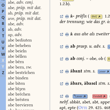
abe
adv. conj.
,
1.2.b
)
.
O
abe
präp. mit dat.
,
P
ab
präp. mit dat.
,
â-
präfix
(
1.2
Q
BMZ
ave
präp. mit dat.
,
der
trennung;
wie
das
gr.
ἀ
R
abe
adv.
,
ab
adv.
S
,
â
aus
ahe
als
zweiter
ap
adv.
,
T
abe bediuten
U
abe beheben
ab
praep.
u.
adv.
s.
L
V
abe beieln
W
abe bëllen
ab
conj.
=
obe,
ob
(
B
X
abe bërn
Y
abe bern
sw.
,
âbant
stm.
s.
Lexer
abe bestrîchen
Z
abe binden
abe biten
âbars
,
âbasel
stm.
s.
abe bîʒen
abe brëchen
N
Lexer
FindeB
abe brësten
nebf.
abbât,
abet,
abt,
appe
abe brevieren
apt,
epte
(
Otte
29.
425.
46