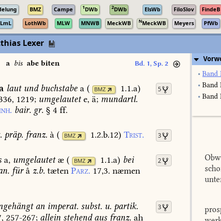
1
2
delung
BMZ
Campe
DWb
DWb
ElsWb
FiloSlov
FindeB
N
LmL
LothWb
MLW
MNWB
MeckWB
MeckWB
Meyers
PfWb
thias Lexer
Vorw
a
bis
abe biten
Bd. 1, Sp. 2
•
Band 
•
Band 
a
laut
und
buchstabe
a
(
1.1.a
)
5
BMZ
•
Band I
336,
1219
;
umgelautet
e,
ä;
mundartl.
nh.
bair.
gr.
§
4
ff.
.
präp.
franz.
à
(
1.2.b.12
)
Trist.
3
BMZ
Obwo
s
a,
umgelautet
æ
(
1.1.a
)
bei
2
BMZ
scho
an.
für
â
z.b.
tæten
Parz.
17,3.
næmen
unte
ngehängt
an
imperat.
subst.
u.
partik.
3
pros
7,
257-267
;
allein
stehend
aus
franz.
ah
werk