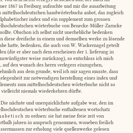
er 1867 in Freiburg aufsuchte und mir die ausarbeitung
s mittelhochdeutschen handwörterbuchs anbot, das zugleich
alphabetischer index und ein supplement zum grossen
elhochdeutschen wörterbuche von Benecke-Müller-Zarncke
 sollte. Obschon ich selbst nicht unerhebliche bedenken
n diese dreifache in einem und demselben werke zu lösende
abe hatte, bedenken, die auch von W. Wackernagel geteilt
en (die er aber nach dem erscheinen der 1. lieferung in
enswürdigster weise zurückzog), so entschloss ich mich
, auf den wunsch des herrn verlegers einzugehen,
ehmlich aus dem grunde, weil ich mir sagen musste, dass
gelegenheit zur notwendigen herstellung eines index und
lements zum mittelhochdeutschen wörterbuche nicht so
, vielleicht niemals wiederkehren dürfte.
Die nächste und unerquicklichste aufgabe war, den im
elhochdeutschen wörterbuche enthaltenen wortschatz
habetisch
zu ordnen: sie hat meine freie zeit von
rtbalb jahren in anspruch genommen, woneben freilich
ssermassen zur erholung viele quellenwerke gelesen