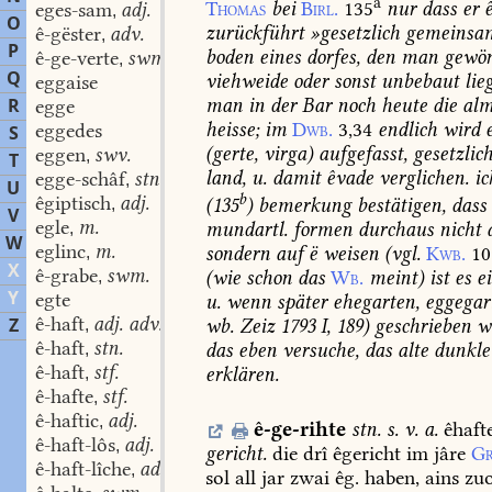
a
Thomas
bei
Birl.
135
nur
dass
er
eges-sam
adj.
,
O
zurückführt
»gesetzlich
gemeinsa
ê-gëster
adv.
,
P
boden
eines
dorfes,
den
man
gewön
ê-ge-verte
swm.
,
Q
viehweide
oder
sonst
unbebaut
lie
eggaise
R
man
in
der
Bar
noch
heute
die
alm
egge
heisse;
im
Dwb.
3,34
endlich
wird
e
eggedes
S
(gerte,
virga
)
aufgefasst,
gesetzlic
eggen
swv.
,
T
land,
u.
damit
êvade
verglichen.
ic
egge-schâf
stn.
,
U
b
êgiptisch
adj.
(135
)
bemerkung
bestätigen,
dass
,
V
egle
m.
mundartl.
formen
durchaus
nicht
,
W
eglinc
m.
sondern
auf
ë
weisen
(
vgl.
Kwb.
10
,
X
ê-grabe
swm.
(
wie
schon
das
Wb.
meint
)
ist
es
ei
,
Y
egte
u.
wenn
später
ehegarten,
eggegar
ê-haft
adj. adv.
Z
wb.
Zeiz
1793
I,
189)
geschrieben
wu
,
ê-haft
stn.
das
eben
versuche,
das
alte
dunkle
,
ê-haft
stf.
erklären.
,
ê-hafte
stf.
,
ê-haftic
adj.
,
ê-ge-rihte
stn.
s.
v.
a.
êhaft
ê-haft-lôs
adj.
,
gericht.
die
drî
êgericht
im
jâre
Gr
ê-haft-lîche
adv.
,
sol
all
jar
zwai
êg.
haben,
ains
zu