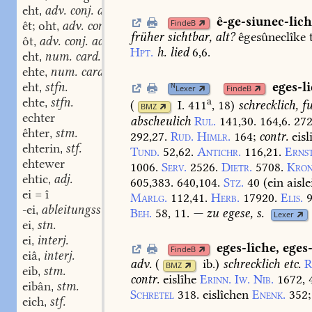
eht
adv. conj. adv. conj.
,
ê-ge-siunec-lic
FindeB
êt; oht
adv. conj. adv. conj.
,
früher
sichtbar,
alt?
êgesûneclîke
ôt
adv. conj. adv. conj.
,
Hpt.
h.
lied
6,6.
eht
num. card.
,
ehte
num. card.
,
eht
stfn.
eges-l
N
,
Lexer
FindeB
ehte
stfn.
a
,
(
I. 411
, 18
)
schrecklich,
fu
BMZ
echter
abscheulich
Rul.
141,30.
164,6.
272
êhter
stm.
,
292,27.
Rud.
Himlr.
164
;
contr.
eisl
ehterin
stf.
,
Tund.
52,62.
Antichr.
116,21.
Erns
ehtewer
1006.
Serv.
2526.
Dietr.
5708.
Kro
ehtic
adj.
,
605,383.
640,104.
Stz.
40
(ein
aisle
ei = î
Marlg.
112,41.
Herb.
17920.
Elis.
-ei
ableitungssilbe.
,
Beh.
58,
11.
—
zu
egese,
s.
Lexer
ei
stn.
,
ei
interj.
,
eges-lîche
,
eges
FindeB
eiâ
interj.
,
adv.
(
ib.
)
schrecklich
etc.
R
BMZ
eib
stm.
,
contr.
eislîhe
Erinn.
Iw.
Nib.
1672,
4
eibân
stm.
,
Schretel
318.
eislîchen
Enenk.
352
;
eich
stf.
,