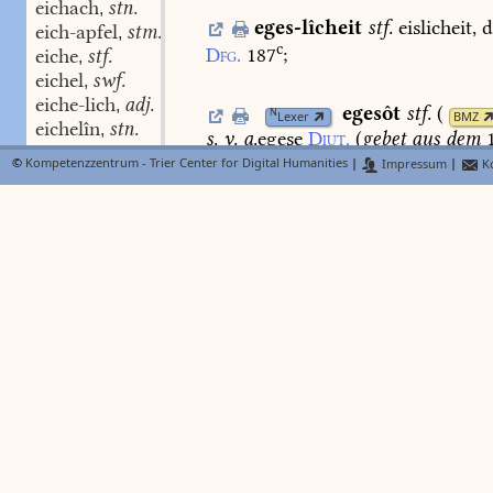
eichach
stn.
,
eges-lîcheit
stf.
eislicheit,
d
eich-apfel
stm.
,
c
Dfg.
187
;
eiche
stf.
,
eichel
swf.
,
eiche-lich
adj.
,
egesôt
stf.
(
N
Lexer
BMZ
eichelîn
stn.
,
s.
v.
a.
egese
Diut.
(
gebet
aus
dem
1
eichel
stn.
,
©
Kompetenzzentrum - Trier Center for Digital Humanities
|
Impressum
|
Ko
eichen
swv.
,
eges-sam
adj.
sch
FindeB
eichen
swv.
,
contr.
eissam
Elis.
2307.
2969.
s.
eichenen
swv.
,
a
vgl.
Weinh.
schles.
wb.
17
.
Bech
be
eichen-loch
stn.
,
eichen-reif
stm.
,
eichen-wide
f.
ê-gëster
adv.
(
,
FindeB
B
eicher
stm.
,
a
I. 500
)
vorgestern
Er.
Laur.
727.
eicher
114,33.
vgl.
Gds.
657.
eicher
stm.
,
eich-gëlt
stn.
,
ê-ge-verte
swm.
(
II
BMZ
eich-horn
stn.
,
ehegenosse
(
Frauentr.
622
).
eichîn
adj.
,
eich-mâʒ
stn.
,
eichorn
stm.
eggaise
s.
egedëhse
,