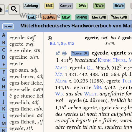
1
2
Adelung
BMZ
Campe
DWb
DWb
ElsWb
N
LmL
LothWb
MLW
MNWB
MeckWB
MeckWB
Mittelhochdeutsches Handwörterbuch von Mat
Lexer
A
egerde
swf.
,
egerte
,
swf.
bis
ê-grab
B
swm.
egerte
swf.
Bd. 1, Sp. 512
,
C
ê-ge-rihte
stn.
,
egerde
,
egerte
s
N
Lexer
egerlinc
stm.
D
,
b
I. 411
)
brachland
Kindh.
Helbl.
M
egerte
E
b
Mart.
egerda
Gl.
Wiesb.
912
.
ege
ege-sam
adj.
,
F
Mz.
1,421.
442.
488.
510.
563.
pl.
d
eges-bærec
adj.
,
G
Mone
z.
10,233
(
1288
).
egerte
Tuch
eges-bær-lîche
adv.
,
H
144,19.
egarte
Mh.
2,742.
gert
ê-ge-selle
swm.
,
Wb.
aus
den
Weist.
angeführte
fo
I
ê-ge-siunec-lich
adj.
,
wol
=
egede
(
s.
dürnen),
freilich
ha
J
eges-lich
adj.
,
a
1,15
neben
ägerte,
ägete
ein
egde
K
eges-lîche
adv.
,
des
wortes
ist
noch
nicht
aufgehell
eges-lîchen
adv.
L
,
es
auf
in
ê-garte
(ê
=
früher,
vorma
eges-lîcheit
stf.
,
M
aber
egerde
ist
nie
m.
sondern
imm
egesôt
stf.
,
N