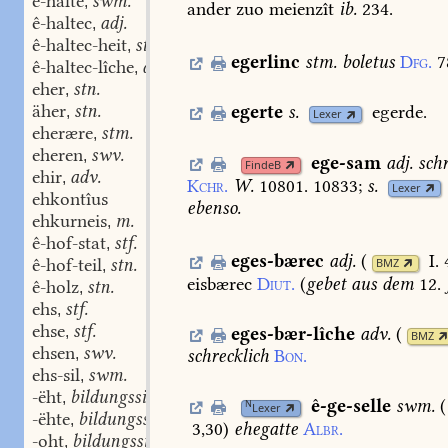
ê-halte
swm.
,
ander
zuo
meienzît
ib.
234.
ê-haltec
adj.
,
ê-haltec-heit
stf.
,
egerlinc
stm.
boletus
Dfg.
7
ê-haltec-lîche
adv.
,
eher
stn.
,
äher
stn.
egerte
s.
egerde.
,
Lexer
eherære
stm.
,
eheren
swv.
,
ege-sam
adj.
schr
FindeB
ehir
adv.
,
Kchr.
W.
10801.
10833
;
s.
Lexer
ehkontîus
ebenso.
ehkurneis
m.
,
ê-hof-stat
stf.
,
eges-bærec
adj.
(
I.
ê-hof-teil
stn.
BMZ
,
eisbærec
Diut.
(
gebet
aus
dem
12.
ê-holz
stn.
,
ehs
stf.
,
ehse
stf.
eges-bær-lîche
adv.
(
,
BMZ
ehsen
swv.
,
schrecklich
Bon.
ehs-sil
swm.
,
-ëht
bildungssilbe.
,
ê-ge-selle
swm.
(
N
Lexer
-ëhte
bildungssilbe.
,
3,30
)
ehegatte
Albr.
-oht
bildungssilbe.
,