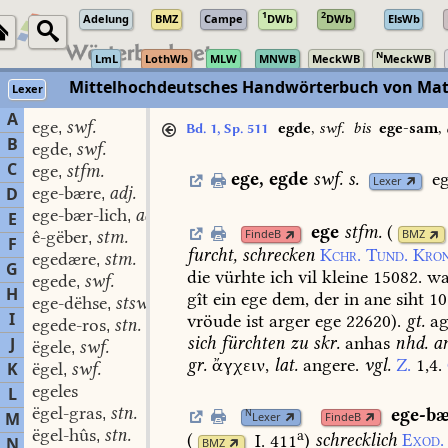
1
2
Adelung
BMZ
Campe
DWb
DWb
ElsWb
N
LmL
LothWb
MLW
MNWB
MeckWB
MeckWB
Mittelhochdeutsches Handwörterbuch von Mat
Lexer
A
ege
swf.
,
egde
,
swf.
bis
ege-sam
,
Bd. 1, Sp. 511
B
egde
swf.
,
C
ege
stfm.
,
ege
,
egde
swf.
s.
e
Lexer
ege-bære
adj.
D
,
ege-bær-lich
adj.
,
E
ege
stfm.
(
ê-gëber
stm.
FindeB
BMZ
,
F
furcht,
schrecken
Kchr.
Tund.
Kro
egedære
stm.
,
G
die
vürhte
ich
vil
kleine
15082.
w
egede
swf.
,
H
gît
ein
ege
dem,
der
in
ane
siht
10
ege-dëhse
stswf.
,
I
vröude
ist
arger
ege
22620).
gt.
ag
egede-ros
stn.
,
sich
fürchten
zu
skr.
anhas
nhd.
a
J
ëgele
swf.
,
gr.
ἄγχειν,
lat.
angere.
vgl.
Z.
1,4.
K
ëgel
swf.
,
egeles
L
ëgel-gras
stn.
ege-b
,
N
M
Lexer
FindeB
ëgel-hûs
stn.
a
,
(
I. 411
)
schrecklich
Exod.
N
BMZ