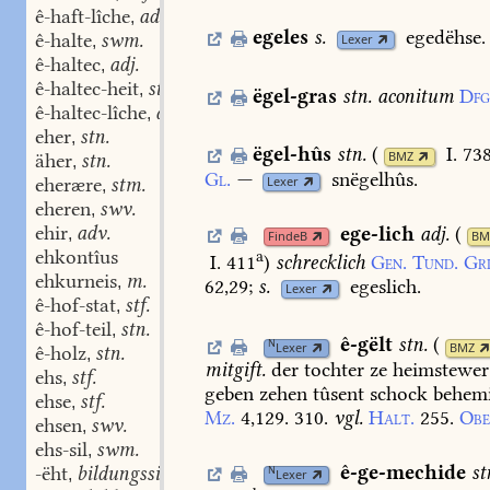
ê-haft-lîche
adv.
,
egeles
s.
egedëhse.
ê-halte
swm.
Lexer
,
ê-haltec
adj.
,
ê-haltec-heit
stf.
,
ëgel-gras
stn.
aconitum
Dfg
ê-haltec-lîche
adv.
,
eher
stn.
,
ëgel-hûs
stn.
(
I. 73
BMZ
äher
stn.
,
Gl.
—
snëgelhûs.
Lexer
eherære
stm.
,
eheren
swv.
,
ehir
adv.
ege-lich
adj.
(
,
FindeB
BM
ehkontîus
a
I. 411
)
schrecklich
Gen.
Tund.
Gri
ehkurneis
m.
,
62,29
;
s.
egeslich.
Lexer
ê-hof-stat
stf.
,
ê-hof-teil
stn.
,
ê-gëlt
stn.
(
N
Lexer
BMZ
ê-holz
stn.
,
mitgift.
der
tochter
ze
heimstewer
ehs
stf.
,
geben
zehen
tûsent
schock
behemi
ehse
stf.
,
Mz.
4,129.
310.
vgl.
Halt.
255.
Obe
ehsen
swv.
,
ehs-sil
swm.
,
ê-ge-mechide
st
-ëht
bildungssilbe.
N
,
Lexer