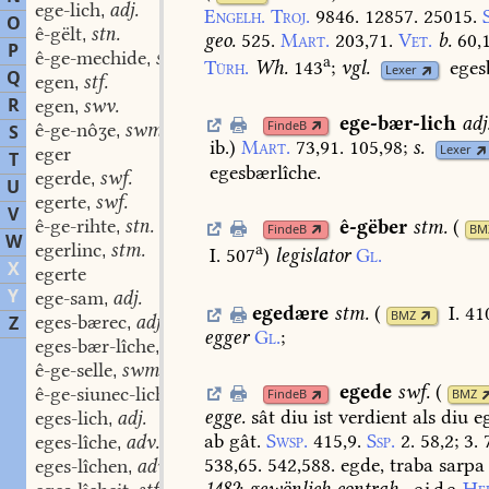
ege-lich
adj.
,
Engelh.
Troj.
9846.
12857.
25015.
O
ê-gëlt
stn.
,
geo.
525.
Mart.
203,71.
Vet.
b.
60,
P
ê-ge-mechide
stn.
,
a
Türh.
Wh.
143
;
vgl.
eges
Lexer
Q
egen
stf.
,
R
egen
swv.
,
ege-bær-lich
adj
FindeB
ê-ge-nôʒe
swm.
S
,
ib.
)
Mart.
73,91.
105,98
;
s.
Lexer
eger
T
egesbærlîche.
egerde
swf.
,
U
egerte
swf.
,
V
ê-ge-rihte
stn.
ê-gëber
stm.
(
,
FindeB
BM
W
egerlinc
stm.
a
,
I. 507
)
legislator
Gl.
X
egerte
Y
ege-sam
adj.
,
egedære
stm.
(
I. 41
BMZ
eges-bærec
adj.
Z
,
egger
Gl.
;
eges-bær-lîche
adv.
,
ê-ge-selle
swm.
,
egede
swf.
(
ê-ge-siunec-lich
adj.
,
FindeB
BMZ
egge.
sât
diu
ist
verdient
als
diu
e
eges-lich
adj.
,
ab
gât.
Swsp.
415,9.
Ssp.
2.
58,2;
3.
7
eges-lîche
adv.
,
538,65.
542,588.
egde,
traba
sarpa
eges-lîchen
adv.
,
1482
;
gewönlich
contrah.
eide
Hel