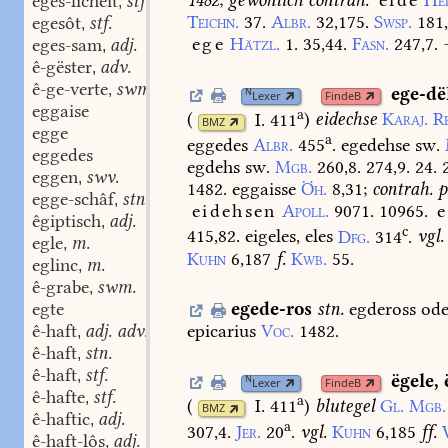
eges-lîcheit
stf.
,
Teichn.
37.
Albr.
32,175.
Swsp.
181
egesôt
stf.
,
ege
Hätzl.
1.
35,44.
Fasn.
247,7.
eges-sam
adj.
,
ê-gëster
adv.
,
ê-ge-verte
swm.
,
ege-dë
N
Lexer
FindeB
eggaise
a
(
I. 411
)
eidechse
Karaj.
R
BMZ
egge
a
eggedes
Albr.
455
.
egedehse
sw.
eggedes
egdehs
sw.
Mgb.
260,8.
274,9.
24.
2
eggen
swv.
,
1482.
eggaisse
Öh.
8,31
;
contrah.
p
egge-schâf
stn.
,
eidehsen
Apoll.
9071.
10965.
e
êgiptisch
adj.
,
c
415,82.
eigeles,
eles
Dfg.
314
.
vgl.
egle
m.
,
Kuhn
6,187
f.
Kwb.
55.
eglinc
m.
,
ê-grabe
swm.
,
egede-ros
stn.
egdeross
ode
egte
epicarius
Voc.
1482.
ê-haft
adj. adv.
,
ê-haft
stn.
,
ê-haft
stf.
,
ëgele
,
N
Lexer
FindeB
ê-hafte
stf.
,
a
(
I. 411
)
blutegel
Gl.
Mgb.
BMZ
ê-haftic
adj.
,
a
307,4.
Jer.
20
.
vgl.
Kuhn
6,185
ff.
ê-haft-lôs
adj.
,