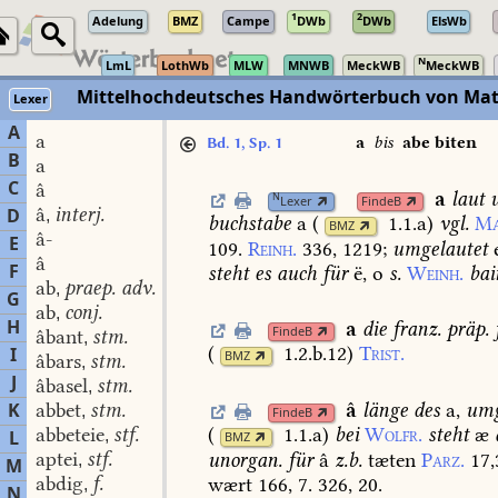
1
2
Adelung
BMZ
Campe
DWb
DWb
ElsWb
N
LmL
LothWb
MLW
MNWB
MeckWB
MeckWB
Mittelhochdeutsches Handwörterbuch von Mat
Lexer
A
a
a
bis
abe biten
Bd. 1, Sp. 1
B
a
C
â
a
laut
u
N
Lexer
FindeB
â
interj.
D
,
buchstabe
a
(
1.1.a
)
vgl.
Ma
BMZ
â-
E
109.
Reinh.
336,
1219
;
umgelautet
e
â
F
steht
es
auch
für
ë,
o
s.
Weinh.
bai
ab
praep. adv.
,
G
ab
conj.
,
H
a
die
franz.
präp.
FindeB
âbant
stm.
,
(
1.2.b.12
)
Trist.
I
BMZ
âbars
stm.
,
J
âbasel
stm.
,
â
länge
des
a,
umg
K
abbet
stm.
,
FindeB
abbeteie
stf.
(
1.1.a
)
bei
Wolfr.
steht
æ
L
,
BMZ
aptei
stf.
unorgan.
für
â
z.b.
tæten
Parz.
17,
,
M
abdig
f.
wært
166,
7.
326,
20.
,
N