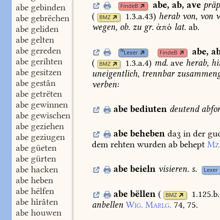
abe
,
ab
,
ave
präp
abe gebinden
FindeB
(
1.3.a.43
)
herab
von,
von
w
abe gebrëchen
BMZ
wegen,
ob.
zu
gr.
ἀπό
lat.
ab.
abe geliden
abe gelten
abe gereden
abe
,
a
N
Lexer
FindeB
abe gerihten
(
1.3.a.4
)
md.
ave
herab,
hi
BMZ
abe gesitzen
uneigentlich,
trennbar
zusammenge
abe gestân
verben:
abe getrëten
abe gewinnen
abe
bediuten
deutend
abfo
abe gewischen
abe geziehen
abe
beheben
daʒ
in
der
gu
abe geziugen
dem
rehten
wurden
ab
behept
Mz
abe güeten
abe gürten
abe
beieln
visieren.
s.
abe hacken
Lexer
abe heben
abe hëlfen
abe
bëllen
(
1.125.b
BMZ
abe hîrâten
anbellen
Wig.
Marlg.
74,
75.
abe houwen