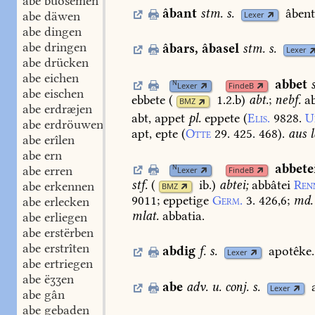
abe buosemen
âbant
stm.
s.
âbent
abe däwen
Lexer
abe dingen
abe dringen
âbars
,
âbasel
stm.
s.
Lexer
abe drücken
abe eichen
abbet
N
Lexer
FindeB
abe eischen
ebbete
(
1.2.b
)
abt.
;
nebf.
ab
BMZ
abe erdræjen
abt,
appet
pl.
eppete
(
Elis.
9828.
U
abe erdröuwen
apt,
epte
(
Otte
29.
425.
468
).
aus
l
abe erîlen
abe ern
abbete
N
abe erren
Lexer
FindeB
stf.
(
ib.
)
abtei;
abbâtei
Ren
abe erkennen
BMZ
9011
;
eppetige
Germ.
3.
426,6
;
md.
abe erlecken
mlat.
abbatia.
abe erliegen
abe erstërben
abe erstrîten
abdig
f.
s.
apotêke.
Lexer
abe ertriegen
abe ëʒʒen
abe
adv.
u.
conj.
s.
Lexer
abe gân
abe gebaden