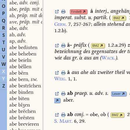
abe
adv. conj.
,
O
abe
präp. mit dat.
,
â
interj.
,
angehän
FindeB
P
ab
präp. mit dat.
,
imperat.
subst.
u.
partik.
(
BMZ
Q
ave
präp. mit dat.
,
Germ.
7,
257-267
;
allein
stehend
au
R
abe
adv.
,
1.2.b
)
.
ab
adv.
S
,
ap
adv.
,
T
â-
präfix
(
1.2.a.29
)
z
BMZ
abe bediuten
U
bezeichnung
des
gegensatzes
der
t
abe beheben
V
wie
das
gr.
ἀ
aus
an
(
Wack.
).
abe beieln
W
abe bëllen
X
â
aus
ahe
als
zweiter
theil
v
abe bërn
Y
Weig.
1,
1.
abe bern
sw.
,
abe bestrîchen
Z
abe binden
ab
praep.
u.
adv.
s.
Lexer
abe biten
aber.
abe bîʒen
abe brëchen
ab
conj.
=
obe,
ob
(
2
BMZ
abe brësten
S.
Mart.
6,
29.
abe brevieren