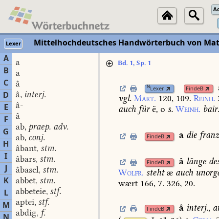
A
Mittelhochdeutsches Handwörterbuch von Mat
Lexer
A
a
Bd. 1, Sp. 1
B
a
C
â
N
Lexer
FindeB
â
interj.
D
,
vgl.
Mart.
120,
109.
Reinh.
â-
E
auch
für
ë,
o
s.
Weinh.
bair
â
F
ab
praep. adv.
,
G
a
die
franz
ab
conj.
FindeB
,
H
âbant
stm.
,
I
âbars
stm.
,
â
länge
de
FindeB
J
âbasel
stm.
,
Wolfr.
steht
æ
auch
unorg
K
abbet
stm.
,
wært
166,
7.
326,
20.
abbeteie
stf.
L
,
aptei
stf.
,
M
â
interj.
,
a
FindeB
abdig
f.
,
N
a