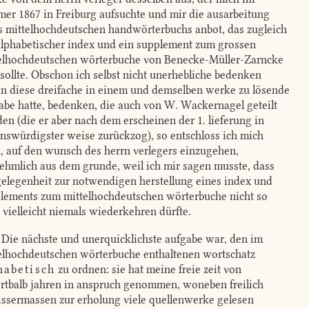
er 1867 in Freiburg aufsuchte und mir die ausarbeitung
s mittelhochdeutschen handwörterbuchs anbot, das zugleich
alphabetischer index und ein supplement zum grossen
elhochdeutschen wörterbuche von Benecke-Müller-Zarncke
 sollte. Obschon ich selbst nicht unerhebliche bedenken
n diese dreifache in einem und demselben werke zu lösende
abe hatte, bedenken, die auch von W. Wackernagel geteilt
en (die er aber nach dem erscheinen der 1. lieferung in
enswürdigster weise zurückzog), so entschloss ich mich
, auf den wunsch des herrn verlegers einzugehen,
ehmlich aus dem grunde, weil ich mir sagen musste, dass
gelegenheit zur notwendigen herstellung eines index und
lements zum mittelhochdeutschen wörterbuche nicht so
, vielleicht niemals wiederkehren dürfte.
Die nächste und unerquicklichste aufgabe war, den im
elhochdeutschen wörterbuche enthaltenen wortschatz
habetisch
zu ordnen: sie hat meine freie zeit von
rtbalb jahren in anspruch genommen, woneben freilich
ssermassen zur erholung viele quellenwerke gelesen