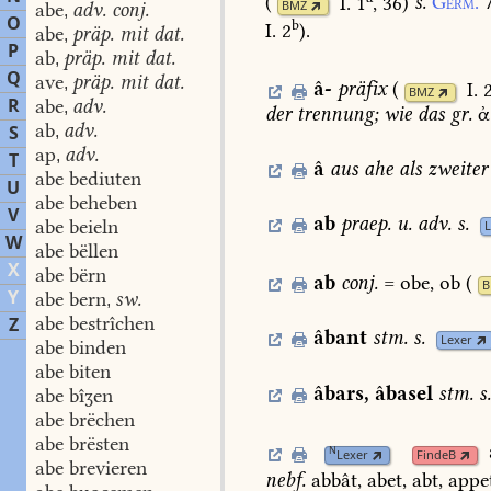
(
I. 1
, 36
)
s.
Germ.
BMZ
abe
adv. conj.
,
O
b
I. 2
)
.
abe
präp. mit dat.
,
P
ab
präp. mit dat.
,
Q
ave
präp. mit dat.
,
â-
präfix
(
I. 
BMZ
R
abe
adv.
,
der
trennung;
wie
das
gr.
ἀ
ab
adv.
S
,
ap
adv.
,
T
â
aus
ahe
als
zweiter
abe bediuten
U
abe beheben
V
ab
praep.
u.
adv.
s.
abe beieln
L
W
abe bëllen
X
abe bërn
ab
conj.
=
obe,
ob
(
B
Y
abe bern
sw.
,
abe bestrîchen
Z
âbant
stm.
s.
Lexer
abe binden
abe biten
âbars
,
âbasel
stm.
s.
abe bîʒen
abe brëchen
abe brësten
N
Lexer
FindeB
abe brevieren
nebf.
abbât,
abet,
abt,
appe