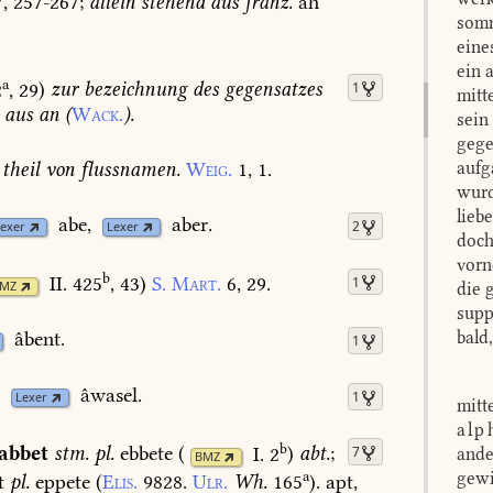
7,
257-267
;
allein
stehend
aus
franz.
ah
somm
eine
ein 
a
2
, 29
)
zur
bezeichnung
des
gegensatzes
1
mitt
aus
an
(
Wack.
).
sein
gege
theil
von
flussnamen.
Weig.
1,
1.
aufg
wurd
lieb
abe,
aber.
2
exer
Lexer
doch
vorn
b
II. 425
, 43
)
S.
Mart.
6,
29.
1
MZ
die 
supp
bald
âbent.
1
âwasel.
1
Lexer
mitt
alp
b
abbet
stm.
pl.
ebbete
(
I. 2
)
abt.
;
7
ande
BMZ
a
gewi
t
pl.
eppete
(
Elis.
9828.
Ulr.
Wh.
165
).
apt,