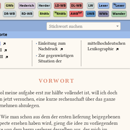
N
GWb
Hederich
Herder
LD-WB
DL-WB
LW
Lexer
Lexer
N
Spl
DR-WB
RD-WB
RhWb
RhWb
AWB
UWB
WWb
Wander
Stichwort suchen
orte
I
•
Einleitung zum
mittelhochdeutschen
Nachdruck
Lexikographie
II
•
Zur gegenwärtigen
II
Situation der
VORWORT
l meine aufgabe erst zur hälfte vollendet ist, will ich doch
n jetzt versuchen, eine kurze rechenschaft über das ganze
rnehmen abzulegen.
Wie man schon aus dem der ersten lieferung beigegebenen
pecte ersehen haben wird, gieng die idee zu vorliegendem
e von dem herrn verleger desselben aus, der mich im