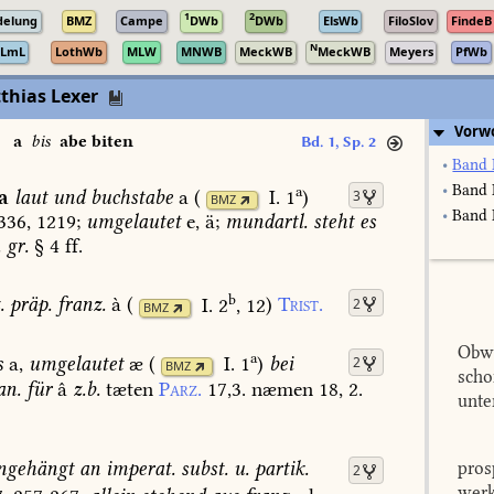
1
2
delung
BMZ
Campe
DWb
DWb
ElsWb
FiloSlov
FindeB
N
LmL
LothWb
MLW
MNWB
MeckWB
MeckWB
Meyers
PfWb
thias Lexer
Vorw
a
bis
abe biten
Bd. 1, Sp. 2
•
Band 
•
Band 
a
a
laut
und
buchstabe
a
(
I. 1
)
3
BMZ
•
Band I
336,
1219
;
umgelautet
e,
ä;
mundartl.
steht
es
.
gr.
§
4
ff.
b
.
präp.
franz.
à
(
I. 2
, 12
)
Trist.
2
BMZ
Obwo
a
s
a,
umgelautet
æ
(
I. 1
)
bei
2
BMZ
scho
an.
für
â
z.b.
tæten
Parz.
17,3.
næmen
18,
2.
unte
ngehängt
an
imperat.
subst.
u.
partik.
pros
2
werk