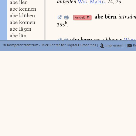
anbellen
Wig.
Marlg.
74,
75.
abe îlen
abe kennen
abe klûben
abe
bërn
intr.
ab
FindeB
abe komen
b
355
.
abe lâʒen
abe lân
abe
bern
sw.
abhauen
Wolf
abe lëdigen
©
Kompetenzzentrum - Trier Center for Digital Humanities
|
Impressum
|
Ko
abe legen
abe
bestrîchen
Ls.
2.
449,
3
abe leiten
abe leschen
abe lësen
abe
binden
den
FindeB
abe liegen
Walb.
1158.
Lieht.
460,
17.
abe liften
abe lœsen
abe
bi
N
Lexer
FindeB
abe loufen
c
derogare
Dfg.
175
.
abe meiʒen
abe nagen
abe nëmen
abe phanden
abe reden
abe rechen