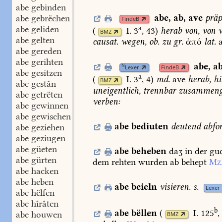
abe gebinden
abe
,
ab
,
ave
präp
abe gebrëchen
FindeB
a
abe geliden
(
I. 3
, 43
)
herab
von,
von
w
BMZ
abe gelten
causat.
wegen,
ob.
zu
gr.
ἀπό
lat.
abe gereden
abe gerihten
abe
,
a
N
Lexer
FindeB
abe gesitzen
a
(
I. 3
, 4
)
md.
ave
herab,
hi
BMZ
abe gestân
uneigentlich,
trennbar
zusammenge
abe getrëten
verben:
abe gewinnen
abe gewischen
abe
bediuten
deutend
abfo
abe geziehen
abe geziugen
abe güeten
abe
beheben
daʒ
in
der
gu
abe gürten
dem
rehten
wurden
ab
behept
Mz
abe hacken
abe heben
abe
beieln
visieren.
s.
Lexer
abe hëlfen
abe hîrâten
b
abe
bëllen
(
I. 125
,
abe houwen
BMZ