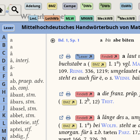
1
2
Adelung
BMZ
Campe
DWb
DWb
ElsWb
N
LmL
LothWb
MLW
MNWB
MeckWB
MeckWB
Mittelhochdeutsches Handwörterbuch von Mat
Lexer
A
a
a
bis
abe biten
Bd. 1, Sp. 1
B
a
C
â
a
laut
u
N
Lexer
FindeB
â
interj.
D
,
a
buchstabe
a
(
I. 1
)
vgl.
Ma
BMZ
â-
E
109.
Reinh.
336,
1219
;
umgelautet
e
â
F
steht
es
auch
für
ë,
o
s.
Weinh.
bai
ab
praep. adv.
,
G
ab
conj.
,
H
a
die
franz.
präp.
âbant
stm.
FindeB
,
I
b
(
I. 2
, 12
)
Trist.
âbars
stm.
,
BMZ
J
âbasel
stm.
,
K
abbet
stm.
,
â
länge
des
a,
umg
FindeB
abbeteie
stf.
L
,
a
(
I. 1
)
bei
Wolfr.
steht
æ
BMZ
aptei
stf.
,
M
unorgan.
für
â
z.b.
tæten
Parz.
17,
abdig
f.
,
N
wært
166,
7.
326,
20.