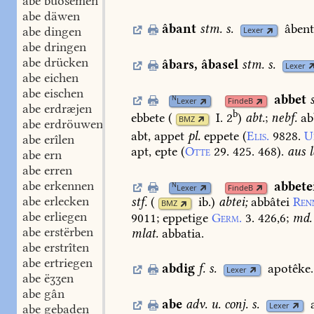
abe buosemen
abe däwen
âbant
stm.
s.
âbent
abe dingen
Lexer
abe dringen
abe drücken
âbars
,
âbasel
stm.
s.
Lexer
abe eichen
abe eischen
abbet
N
Lexer
FindeB
abe erdræjen
b
ebbete
(
I. 2
)
abt.
;
nebf.
ab
BMZ
abe erdröuwen
abt,
appet
pl.
eppete
(
Elis.
9828.
U
abe erîlen
apt,
epte
(
Otte
29.
425.
468
).
aus
l
abe ern
abe erren
abe erkennen
abbete
N
Lexer
FindeB
abe erlecken
stf.
(
ib.
)
abtei;
abbâtei
Ren
BMZ
abe erliegen
9011
;
eppetige
Germ.
3.
426,6
;
md.
abe erstërben
mlat.
abbatia.
abe erstrîten
abe ertriegen
abdig
f.
s.
apotêke.
Lexer
abe ëʒʒen
abe gân
abe
adv.
u.
conj.
s.
Lexer
abe gebaden