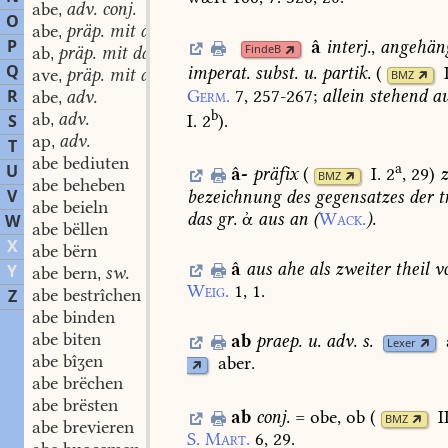
abe
adv. conj.
,
O
abe
präp. mit dat.
,
P
â
interj.
,
angehän
FindeB
ab
präp. mit dat.
,
Q
imperat.
subst.
u.
partik.
(
ave
präp. mit dat.
,
BMZ
Germ.
7,
257-267
;
allein
stehend
au
R
abe
adv.
,
b
ab
adv.
I. 2
)
.
S
,
ap
adv.
,
T
abe bediuten
a
U
â-
präfix
(
I. 2
, 29
)
BMZ
abe beheben
V
bezeichnung
des
gegensatzes
der
t
abe beieln
das
gr.
ἀ
aus
an
(
Wack.
).
W
abe bëllen
X
abe bërn
â
aus
ahe
als
zweiter
theil
v
Y
abe bern
sw.
,
Weig.
1,
1.
abe bestrîchen
Z
abe binden
abe biten
ab
praep.
u.
adv.
s.
Lexer
abe bîʒen
aber.
abe brëchen
abe brësten
ab
conj.
=
obe,
ob
(
I
BMZ
abe brevieren
S.
Mart.
6,
29.