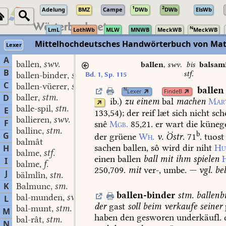
1
2
Adelung
BMZ
Campe
DWb
DWb
ElsWb
N
LmL
LothWb
MLW
MNWB
MeckWB
MeckWB
Mittelhochdeutsches Handwörterbuch von Mat
Lexer
A
ballen
swv.
,
ballen
,
swv.
bis
balsam
B
stf.
ballen-binder
stm.
Bd. 1, Sp. 115
,
C
ballen-vüerer
stm.
,
ballen
N
Lexer
FindeB
baller
stm.
D
,
ib.
)
zu
einem
bal
machen
Mar
balle-spil
stn.
,
E
133,54)
;
der
reif
læt
sich
nicht
sch
ballieren
swv.
,
F
snê
Mgb.
85,21.
er
wart
die
küneg
ballinc
stm.
,
b
G
der
grüene
Wh.
v.
Östr.
71
.
tuost
balmât
sachen
ballen,
sô
wird
dir
niht
Hu
H
balme
stf.
,
einen
ballen
ball
mit
ihm
spielen
I
balme
f.
,
250,709.
mit
ver-,
umbe.
—
vgl.
bel
J
bälmlîn
stn.
,
K
Balmunc
sm.
,
ballen-binder
stm.
ballenb
bal-munden
swv.
L
,
der
gast
soll
beim
verkaufe
seiner
bal-munt
stm.
,
M
haben
den
gesworen
underkäufl.
bal-rât
stm.
,
N