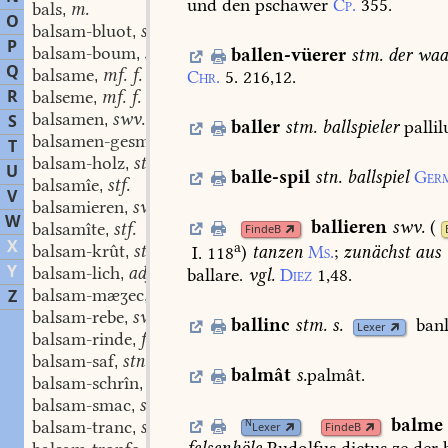
und
den
pschawer
Cp.
355.
bals
m.
,
O
balsam-bluot
stf.
,
P
balsam-boum
stm.
ballen-vüerer
stm.
der
waar
,
Q
balsame
mf. f.
Chr.
5.
216,12.
,
R
balseme
mf. f.
,
balsamen
swv.
S
,
baller
stm.
ballspieler
palli
balsamen-gesmac
stm.
,
T
balsam-holz
stn.
,
U
balle-spil
stn.
ballspiel
Ger
balsamîe
stf.
,
V
balsamieren
swv.
,
W
ballieren
swv.
(
balsamîte
stf.
FindeB
,
X
a
balsam-krût
stn.
I. 118
)
tanzen
Ms.
;
zunächst
aus
,
Y
balsam-lich
adj.
ballare.
vgl.
Diez
1,48.
,
balsam-mæʒec
adj.
Z
,
balsam-rebe
swf.
,
ballinc
stm.
s.
banl
Lexer
balsam-rinde
f.
,
balsam-saf
stn.
,
balmât
s.
palmât.
balsam-schrîn
stm.
,
balsam-smac
stm.
,
balme
balsam-tranc
stn.
N
,
Lexer
FindeB
felsenhöle
Rudolfus
dictus
ze
der