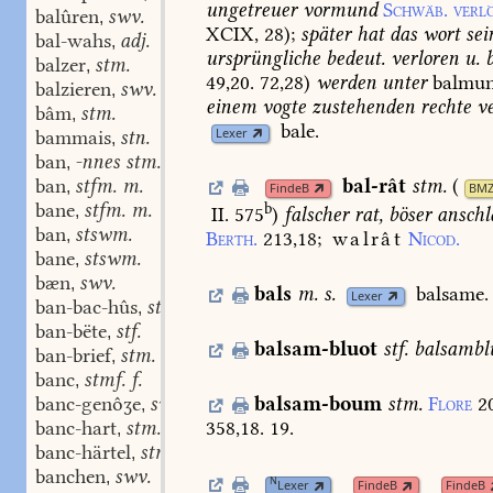
ungetreuer
vormund
Schwäb.
verlö
balûren
swv.
,
XCIX,
28
);
später
hat
das
wort
sei
bal-wahs
adj.
,
ursprüngliche
bedeut.
verloren
u.
b
balzer
stm.
,
49,20.
72,28)
werden
unter
balmun
balzieren
swv.
,
einem
vogte
zustehenden
rechte
ve
bâm
stm.
,
bale.
Lexer
bammais
stn.
,
ban
-nnes stm.
,
ban
stfm. m.
bal-rât
stm.
(
,
FindeB
BM
bane
stfm. m.
b
,
II. 575
)
falscher
rat,
böser
anschl
ban
stswm.
,
Berth.
213,18
;
walrât
Nicod.
bane
stswm.
,
bæn
swv.
,
bals
m.
s.
balsame.
Lexer
ban-bac-hûs
stn.
,
ban-bëte
stf.
,
balsam-bluot
stf.
balsambl
ban-brief
stm.
,
banc
stmf. f.
,
banc-genôʒe
swm.
balsam-boum
stm.
Flore
2
,
banc-hart
stm.
358,18.
19.
,
banc-härtel
stm.
,
banchen
swv.
,
N
Lexer
FindeB
FindeB