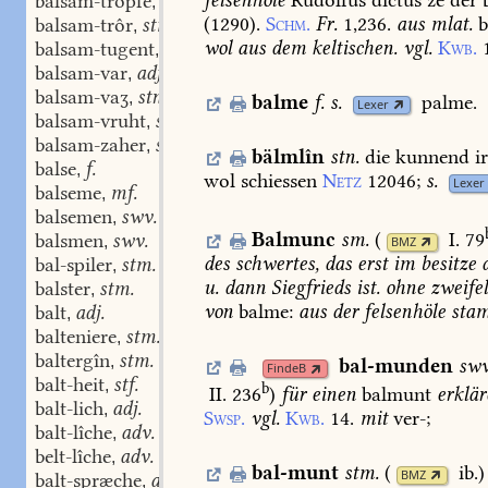
balsam-tropfe
swm.
,
(
1290
).
Schm.
Fr.
1,236.
aus
mlat.
balsam-trôr
stmn.
,
wol
aus
dem
keltischen.
vgl.
Kwb.
balsam-tugent
stf.
,
balsam-var
adj.
,
balsam-vaʒ
stn.
,
balme
f.
s.
palme.
Lexer
balsam-vruht
stf.
,
balsam-zaher
stm.
,
bälmlîn
stn.
die
kunnend
ir
balse
f.
,
wol
schiessen
Netz
12046
;
s.
Lexer
balseme
mf.
,
balsemen
swv.
,
Balmunc
sm.
(
I. 79
balsmen
swv.
,
BMZ
des
schwertes,
das
erst
im
besitze
d
bal-spiler
stm.
,
u.
dann
Siegfrieds
ist.
ohne
zweife
balster
stm.
,
von
balme:
aus
der
felsenhöle
sta
balt
adj.
,
balteniere
stm.
,
baltergîn
stm.
,
bal-munden
swv
FindeB
balt-heit
stf.
,
b
II. 236
)
für
einen
balmunt
erklä
balt-lich
adj.
,
Swsp.
vgl.
Kwb.
14.
mit
ver-;
balt-lîche
adv.
,
belt-lîche
adv.
,
bal-munt
stm.
(
ib.
)
BMZ
balt-spræche
adj.
,