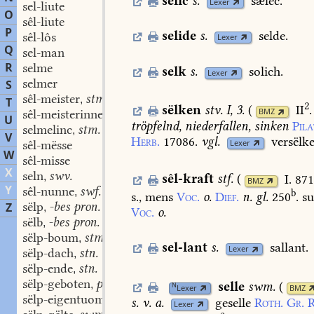
sêlic
s.
sælec.
Lexer
sel-liute
O
sêl-liute
P
selide
s.
selde.
sêl-lôs
Lexer
Q
sel-man
R
selme
selk
s.
solich.
Lexer
selmer
S
sêl-meister
stm.
,
T
2
sëlken
stv. I, 3.
(
II
BMZ
sêl-meisterinne
stf.
,
U
tröpfelnd,
niederfallen,
sinken
Pila
selmelinc
stm.
,
V
Herb.
17086.
vgl.
versëlk
Lexer
sêl-mësse
W
sêl-misse
X
seln
swv.
,
sêl-kraft
stf.
(
I. 87
BMZ
Y
sêl-nunne
swf.
,
b
s.,
mens
Voc.
o.
Dief.
n.
gl.
250
.
su
sëlp
-bes pron. adj.
Z
,
Voc.
o.
sëlb
-bes pron. adj.
,
sëlp-boum
stm.
,
sel-lant
s.
sallant.
Lexer
sëlp-dach
stn.
,
sëlp-ende
stn.
,
sëlp-geboten
part. adj.
,
selle
swm.
(
N
Lexer
BMZ
sëlp-eigentuom
stn.
,
s.
v.
a.
geselle
Roth.
Gr.
R
Lexer