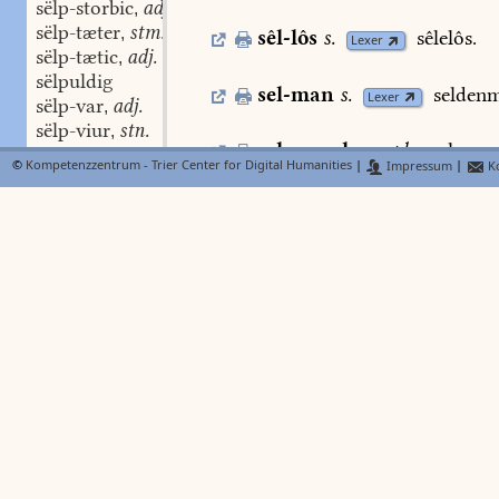
sëlp-storbic
adj.
,
sëlp-tæter
stm.
,
sêl-lôs
s.
sêlelôs.
Lexer
sëlp-tætic
adj.
,
sëlpuldig
sel-man
s.
selden
Lexer
sëlp-var
adj.
,
sëlp-viur
stn.
,
selme
,
selmer
pl.
s.
salmer.
sëlp-wahsen
part. adj.
,
©
Kompetenzzentrum - Trier Center for Digital Humanities
|
Impressum
|
Ko
sëlp-wal
stf.
,
sëlp-walt
adj.
sêl-meister
stm.
s.
v.
a.
,
Lex
sëlp-waltic
adj.
sêlgeræter.
sêlen
meister,
magis
,
sëlpwaltic-heit
stf.
oblationum
Halt.
1670
;
,
sëlpwaltic-lîche
adv.
,
sëlp-walzende
part. adj.
,
sêl-meisterinne
stf.
s.
v.
a.
sëlp-warm
adj.
,
sêlgeræterinne
Mone
z.
5,190.
8,2
sëlp-wege
stf.
,
1,377
(
1381
).
vgl.
Arn.
88.
sëlp-weibel
stm.
,
sëlp-wësec
adj.
,
selmelinc
stm.
sälmling
Mo
sëlp-wësen
stn.
,
salminc
Apoll.
8867.
sëlp-wësende
part. adj.
,
sëlpwësen-lîche
adv.
,
sêl-mësse
,
sêl-misse
s.
sëlpwësen-lîcheit
stf.
,