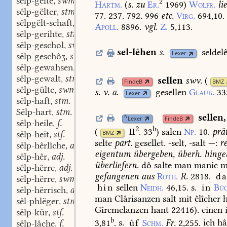
sëlp-gëlte
swm.
,
2
Hartm.
(
s.
zu
Er.
1969
)
Wolfr.
li
sëlp-gëlter
stm.
,
77.
237.
792.
996
etc.
Virg.
694,10.
sëlpgëlt-schaft
stf.
,
Apoll.
8896.
vgl.
Z.
5,113.
sëlp-gerihte
stn.
,
sëlp-geschol
swm.
,
sel-lêhen
s.
seldel
Lexer
sëlp-geschôʒ
stn.
,
sëlp-gewahsen
part. adj.
,
sëlp-gewalt
stmf.
,
sellen
swv.
(
FindeB
BMZ
sëlp-gülte
swm.
,
s.
v.
a.
gesellen
Glaub.
33
Lexer
sëlp-haft
stm.
,
Sëlp-hart
stm.
,
sellen
,
N
Lexer
FindeB
sëlp-heile
f.
,
2
b
(
II
. 33
)
salen
Np.
10.
prät
BMZ
sëlp-heit
stf.
,
selte
part.
gesellet.
-selt,
-salt
—:
r
sëlp-hêrlîche
adv.
,
eigentum
übergeben,
überh.
hinge
sëlp-hêr
adj.
,
überliefern.
dô
salte
man
manic
m
sëlp-hërre
adj.
,
gefangenen
aus
Roth.
R.
2818.
da
sëlp-hërre
swm.
,
hin
sellen
Neidh.
46,15.
s.
in
Büc
sëlp-hërrisch
adj.
,
man
Clârisanzen
salt
mit
êlîcher
h
sêl-phlëger
stm.
,
Gîremelanzen
hant
22416).
einen
sëlp-kür
stf.
,
b
3,81
.
s.
ûf
Schm.
Fr.
2,255.
ich
hâ
sëlp-lâche
f.
,