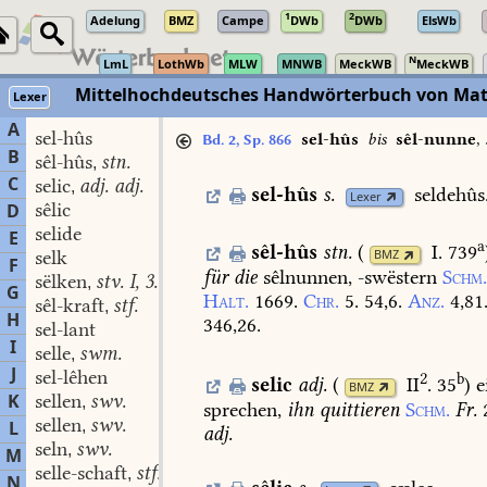
1
2
Adelung
BMZ
Campe
DWb
DWb
ElsWb
N
LmL
LothWb
MLW
MNWB
MeckWB
MeckWB
Mittelhochdeutsches Handwörterbuch von Mat
Lexer
A
sel-hûs
sel-hûs
bis
sêl-nunne
,
Bd. 2, Sp. 866
B
sêl-hûs
stn.
,
C
selic
adj. adj.
,
sel-hûs
s.
seldehûs
Lexer
sêlic
D
selide
E
a
sêl-hûs
stn.
(
I. 739
selk
BMZ
F
für
die
sêlnunnen,
-swëstern
Schm
sëlken
stv. I, 3.
,
G
Halt.
1669.
Chr.
5.
54,6.
Anz.
4,81
sêl-kraft
stf.
,
H
346,26.
sel-lant
I
selle
swm.
,
J
sel-lêhen
2
b
selic
adj.
(
II
. 35
)
e
BMZ
K
sellen
swv.
,
sprechen,
ihn
quittieren
Schm.
Fr.
sellen
swv.
L
,
adj.
seln
swv.
,
M
selle-schaft
stf.
,
N