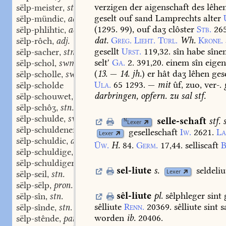
verzigen
der
aigenschaft
des
lêhe
sëlp-meister
stm.
,
geselt
ouf
sand
Lamprechts
alter
sëlp-mündic
adj.
,
(
1295.
99
),
ouf
daʒ
clôster
Stb.
265
sëlp-phlihtic
adj.
,
dat.
Greg.
Lieht.
Türl.
Wh.
Krone.
sëlp-rôch
adj.
,
gesellt
Urst.
119,32.
sîn
habe
sîne
sëlp-sacher
stm.
,
selt'
Ga.
2.
391,20.
einem
sîn
eige
sëlp-schol
swm.
,
(
13.
—
14.
jh.
)
er
hât
daʒ
lêhen
gese
sëlp-scholle
swm.
,
Ula.
65
1293.
—
mit
ûf,
zuo,
ver-.
sëlp-scholde
darbringen,
opfern
.
zu
sal
stf.
sëlp-schouwet
part. adj.
,
sëlp-schôʒ
stn.
,
sëlp-schulde
swm.
,
selle-schaft
stf.
s
N
Lexer
sëlp-schuldener
stm.
,
geselleschaft
Iw.
2621.
La
Lexer
sëlp-schuldic
adj.
,
Üw.
H.
84.
Germ.
17,44.
selliscaft
B
sëlp-schuldige
swm.
,
sëlp-schuldiger
stm.
,
sel-liute
s.
seldeliu
Lexer
sëlp-seil
stn.
,
sëlp-sëlp
pron. adj.
,
sêl-liute
pl.
sêlphleger
sint
sëlp-sîn
stn.
,
sêlliute
Renn.
20369.
sêlliute
sint
sa
sëlp-sînde
stn.
,
worden
ib.
20406.
sëlp-stênde
part. adj.
,