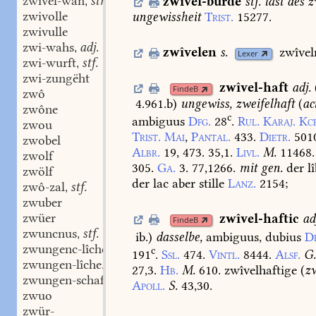
zwîvel-wân
stm.
zwîvel-bürde
stf.
last
des
zw
,
zwivolle
ungewissheit
Trist.
15277.
zwivulle
zwi-wahs
adj.
,
zwîvelen
s.
zwîvel
Lexer
zwi-wurft
stf.
,
zwi-zungëht
zwîvel-haft
adj.
FindeB
zwô
4.961.b
)
ungewiss,
zweifelhaft
(
ac
zwône
c
ambiguus
Dfg.
28
.
Rul.
Karaj.
Kc
zwou
Trist.
Mai
,
Pantal.
433.
Dietr.
501
zwobel
Albr.
19,
473.
35,1.
Livl.
M.
11468.
zwolf
305.
Ga.
3.
77,1266.
mit
gen.
der
lî
zwölf
der
lac
aber
stille
Lanz.
2154
;
zwô-zal
stf.
,
zwuber
zwüer
zwîvel-haftic
ad
FindeB
zwuncnus
stf.
,
ib.
)
dasselbe,
ambiguus,
dubius
D
zwungenc-lîche
adv.
,
c
191
.
Ssl.
474.
Vintl.
8444.
Alsf.
G
zwungen-lîche
adv.
,
27,3.
Hb.
M.
610.
zwîvelhaftige
(
z
zwungen-schaft
stf.
,
Apoll.
S.
43,30.
zwuo
zwür-