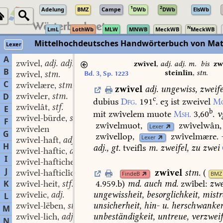
1
2
Adelung
BMZ
Campe
DWb
DWb
ElsWb
N
LmL
LothWb
MLW
MNWB
MeckWB
MeckWB
Mittelhochdeutsches Handwörterbuch von Mat
Lexer
A
zwîvel
adj. adj. m.
,
zwîvel
,
adj. adj. m.
bis
zw
B
steinlîn
,
stn.
zwîvel
stm.
Bd. 3, Sp. 1223
,
C
zwîvelære
stm.
,
zwîvel
adj.
ungewiss,
zweife
zwîveler
stm.
D
,
c
dubius
Dfg.
191
.
eʒ
ist
zweivel
Mg
zwîvelât
stf.
,
E
b
mit
zwîvelem
muote
Msh.
3,60
.
v
zwîvel-bürde
stf.
,
F
zwîvelmuot,
zwîvelwân,
Lexer
zwîvelen
G
zwîvellop,
zwîvelmære.
Lexer
zwîvel-haft
adj.
,
H
adj.
,
gt.
tveifls
m.
zweifel,
zu
zwei
zwîvel-haftic
adj.
,
I
zwîvel-hafticheit
stf.
,
J
zwîvel
stm.
(
zwîvel-hafticlîche
adv.
,
FindeB
BMZ
K
zwîvel-heit
stf.
4.959.b
)
md.
auch
md.
zwîbel:
zwe
,
zwîvelic
adj.
ungewissheit,
besorglichkeit,
mistr
L
,
zwîvel-lëben
stn.
unsicherheit,
hin-
u.
herschwanken
,
M
zwîvel-lich
adj.
unbeständigkeit,
untreue,
verzweif
,
N