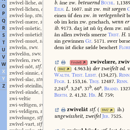
zwîvel-lîche
adv.
b.
âne
zw.
beteuernd
Büchl.
1,1389
,
O
zwîvel-lîchen
adv.
Eilh.
L.
1607.
mit
zw.
mit
sorgen
G
,
P
zwîvel-lop
stn.
einen
ûf
den
zw.
in
verlegenheit
b
,
Q
zwîvel-mære
stn.
ob
im
kein
zw.
geschach,
wenn
er
,
R
zwîvel-müetic
adj.
ib.
9173.
daʒ
ist
nû
ûʒ
dem
zw.
mî
,
zwîvel-müeticheit
stf.
ân
allen
zwîvels
smerze
Trist.
H.
S
,
zwîvel-muot
stm.
sin
gewinnen
Gz.
5171.
swer
bœs
,
T
zwîveln
swv.
dem
ist
dicke
sælde
beschert
Flor
,
U
zwîvelôn
swv.
,
V
zwîvelen
swv.
,
zwîvelære
,
zwîv
FindeB
W
zwîvel-nôt
stf.
,
(
4.963.b
)
der
zweifelt
od.
v
BMZ
X
zwîvel-sinnic
adj.
,
Walth.
Trist.
Lieht.
(134,27).
Renn
Y
zwîvel-slac
stm.
,
Fdgr.
1.
153,16.
Troj.
12487.
Renn.
zwîvel-steinlîn
stn.
Z
,
d
a
b
a
2,245
.
3,24
.
37
.
60
.
Brand.
1327
zwîvel-sünde
stf.
,
Berth.
2.
41,32.
Hb.
M.
759
;
zwi-veltic
zwi-veltigen
swv.
,
zwîvelât
stf.
(
ib.
)
BMZ
zwi-veldigen
swv.
,
ungewissheit,
zweifel
Jer.
7525.
zwîvelunge
stf.
,
zwîvel-vart
stf.
,