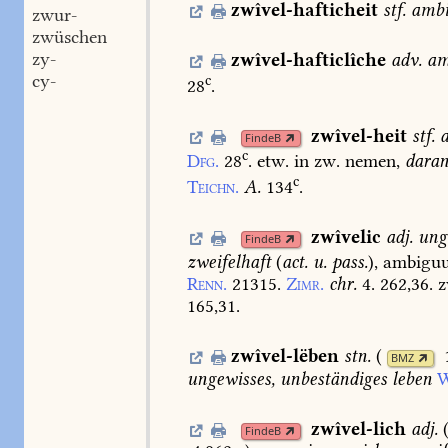
zwîvel-hafticheit
stf.
ambi
zwur-
zwüschen
zy-
zwîvel-hafticlîche
adv.
am
cy-
c
28
.
zwîvel-heit
stf.
FindeB
c
Dfg.
28
.
etw.
in
zw.
nemen,
dara
c
Teichn.
A.
134
.
zwîvelic
adj.
ung
FindeB
zweifelhaft
(
act.
u.
pass.
),
ambigu
Renn.
21315.
Zimr.
chr.
4.
262,36.
z
165,31.
zwîvel-lëben
stn.
(
BMZ
ungewisses,
unbeständiges
leben
W
zwîvel-lich
adj.
FindeB