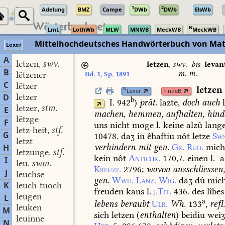
1
2
Adelung
BMZ
Campe
DWb
DWb
ElsWb
N
LmL
LothWb
MLW
MNWB
MeckWB
MeckWB
Mittelhochdeutsches Handwörterbuch von Mat
Lexer
A
letzen
swv.
,
letzen
,
swv.
bis
levan
B
m. m.
lëtzener
Bd. 1, Sp. 1891
C
lëtzer
letzen
N
Lexer
FindeB
letzer
D
b
I. 942
)
prät.
lazte,
doch
auch
l
letzer
stm.
,
E
machen,
hemmen,
aufhalten,
hind
lëtzge
F
uns
nicht
moge
l.
keine
alzû
lang
letz-heit
stf.
,
G
10478.
daʒ
in
êhaftiu
nôt
letze
Sws
letzt
verhindern
mit
gen.
Gr.
Rud.
mic
H
letzunge
stf.
,
kein
nôt
Antichr.
170,7.
einen
l.
I
leu
swm.
,
Kreuzf.
2796
;
wovon
ausschliessen
J
leuchse
gen.
Wwh.
Lanz.
Wig.
daʒ
dû
mic
K
leuch-tuoch
freuden
kans
l.
j.Tit.
436.
des
lîbes
leugen
L
a
lebens
beraubt
Ulr.
Wh.
133
,
refl
leuken
M
sich
letzen
(
enthalten
)
beidiu
weiʒ
leuinne
N