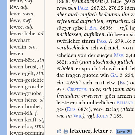
levite
swf.
186,8
;
freundlichkeit
(
s.
letze,
gesc
,
lêw
adj.
erweisen
Parz.
267,23.
276,25
(de
,
lëwe
swm.
aber
auch
einfach
bedeuten:
ihn
z
,
lêwe
swf.
erfreuend
aufrichten,
erfrischen.
e
,
lëwec
adj.
süeʒer
spîse
l.
Bph.
8695
;
—
refl.
la
,
lêwec-lîche
adv.
nachlassen,
aufhören:
dô
began
si
,
lewehart
swêrlîcher
sturm
Pass.
K.
279,16
;
s
lëwelîn
stn.
verabschieden.
ich
wil
mich
von
,
lëwen
scheiden
von
der
süeʒen
Msh.
3,4
lëwen-bërc
stm.
,
682
);
sich
(
zum
abschiede
)
gütlich
lëwen-brust
stf.
,
erholen.
er
sprach
'ich
wil
mich
le
lëwen-gëlt
stn.
,
dar
tragen
guoten
wîn
Ga.
2.
224,
lëwen-geslehte
stn.
,
b
chr.
4,655
.
sich
mit
etw.
(
En.
)
od
lëwen-grosche
swm.
,
977.
Cristoph.
1529
;
sich
(
zum
absc
lëwen-gruobe
f.
,
freundlich
erweisen:
gên
armen
lëwen-hërze
stn.
,
letzte
er
sich
milteclîchen
Beliand
lëwen-houbet
stn.
,
ge-
(
Elis.
6874
),
ver-.
zu
laʒ
(
nicht
lëwen-klâ
f.
,
wie
im
Wb.
),
vgl.
Kuhn
7,185.
lëwen-kraft
stf.
,
lëwen-loc
stm.
,
lëtzener
,
lëtzer
s.
Lexer
lëwen-pfenninc