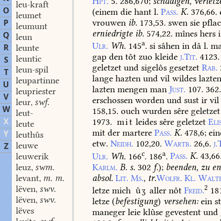
Hpt.
5.
286,670
;
schädigen,
verletz
leu-kraft
O
(
einem
die
hant
l.
Pass.
K.
376,66.
leumet
P
vrouwen
ib.
173,53.
swen
sie
pfla
leumunt
erniedrigte
ib.
574,22.
mînes
hers
i
Q
leun
a
Ulr.
Wh.
145
.
si
sâhen
in
dâ
l.
ma
R
leunte
gap
den
tôt
zuo
kleide
j.Tit.
4123.
leuntic
S
geletzet
und
sigelôs
gesetzet
Rab.
leun-spil
T
lange
hazten
und
vil
wildes
lazte
leupartinne
U
lazten
mengen
man
Just.
107.
362
leupriester
V
erschossen
worden
und
sust
ir
vil
leur
swf.
,
W
158,15.
ouch
wurden
sêre
geletzet
leut-
X
1973.
mit
leides
sêre
geletzet
Elis
leute
mit
der
martere
Pass.
K.
478,6
;
ein
Y
leuthûs
etw.
Neidh.
102,20.
Wartb.
26,6.
j.
leuwe
Z
c
a
Ulr.
Wh.
166
.
186
.
Pass.
K.
43,66
leuwerik
Karlm.
B.
s.
302
f.
);
beenden,
zu
en
leuz
swm.
,
absol.
Lit.
Ms.
,
tr.
Wolfr.
Kl.
Walt
levant
m. m.
,
2
lëven
swv.
letze
mich
ûʒ
aller
nôt
Freid.
18
,
lëven
swv.
letze
(
befestigung
)
versehen:
ein
st
,
lëves
maneger
leie
klûse
gevestent
und