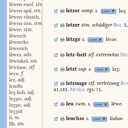
lëwen-ruof
stm.
,
letzer
comp.
s.
laʒ;
lëwen-spil
stn.
,
Lexer
lëwen-vleisch
stn.
,
lëwen-zan
stm.
,
letzer
stm.
schädiger
Beh.
3,
lêwer
stm.
,
lêwerch
lëtzge
s.
lëcze.
Lexer
lêwercke
lêwerich
letz-heit
stf.
extremitas
Dfg
lêwes
adv.
,
lëwinkel
stn.
,
lëwinne
stf.
,
letzt
sup.
s.
laʒ;
Lexer
leyo
f.
,
lez
adj.
,
letzunge
stf.
verletzung
Ro
lezelte
41,183.
Mühlh.
rgs.
71.
leʒ-lich
adj.
,
leʒʒec
adj.
,
leu
swm.
s.
lëwe.
leʒʒic
adj.
Lexer
,
leʒʒist
li
m.
leuchse
s.
liuhse.
,
Lexer
lîb
stn.
,