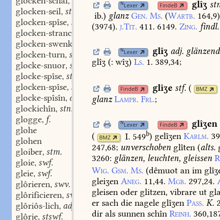
glocken-schal
stm.
,
glîʒ
st
N
Lexer
FindeB
glocken-seil
stn.
,
ib.
)
glanz
Gen.
Ms.
(
Wartb.
164,9
)
glocken-spîse
stf.
,
(3974).
j.Tit.
411.
6149.
Zing.
findl.
glocken-stranc
stm.
,
glocken-swenkel
stm.
,
glîʒ
adj.
glänzend
N
Lexer
glocken-turn
stm.
,
glîʒ
(:
wîʒ)
Ls.
1.
389,34
;
glocke-snuor
stf.
,
glocke-spîse
stf.
,
glocken-spîse
stf.
glîʒe
stf.
(
,
FindeB
BMZ
glocke-spîsîn
adj.
glanz
Lampr.
Frl.
;
,
glockichîn
stn.
,
glogge
f.
,
glîʒen
N
Lexer
FindeB
glohe
b
(
I. 549
)
gelîʒen
Karlm.
39
BMZ
glohen
247,68
;
unverschoben
glîten
(
alts.
gloiber
stm.
,
3260
:
glänzen,
leuchten,
gleissen
R
gloie
swf.
,
Wig.
Gsm.
Ms.
(
dêmuot
an
im
glîʒ
gleie
swf.
,
gleiʒen
Aneg.
11,44.
Mgb.
297,24.
glôrieren
swv.
,
gleisen
oder
glitzen,
vibrare
ut
gla
glôrificieren
swv.
,
er
sach
die
nagele
glîʒen
Pass.
K.
glôriôs-lich
adj.
,
dir
als
sunnen
schîn
Reinh.
360,18
glôrje
stswf.
,