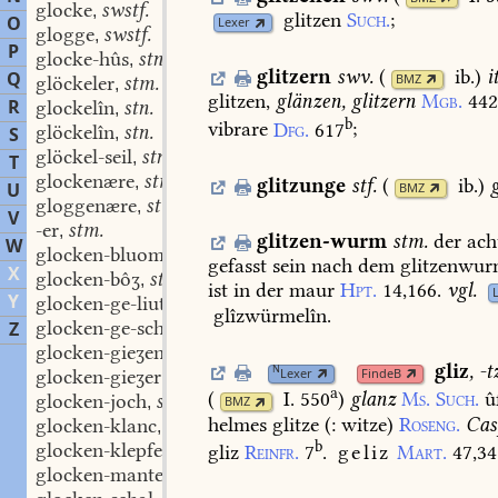
glocke
swstf.
,
glitzen
Such.
;
O
Lexer
glogge
swstf.
,
P
glocke-hûs
stn.
,
glitzern
swv.
(
ib.
)
i
Q
BMZ
glöckeler
stm.
,
glitzen,
glänzen,
glitzern
Mgb.
442
R
glockelîn
stn.
,
b
vibrare
Dfg.
617
;
glöckelîn
stn.
S
,
glöckel-seil
stn.
,
T
glockenære
stm.
,
glitzunge
stf.
(
ib.
)
U
BMZ
gloggenære
stm.
,
V
-er
stm.
,
glitzen-wurm
stm.
der
ach
W
glocken-bluome
swmf.
,
gefasst
sein
nach
dem
glitzenwur
X
glocken-bôʒ
stm.
,
ist
in
der
maur
Hpt.
14,166.
vgl.
Y
glocken-ge-liute
stn.
,
glîzwürmelîn.
glocken-ge-schrei
stn.
Z
,
glocken-gieʒen
stn.
,
gliz
,
-t
N
Lexer
FindeB
glocken-gieʒer
stm.
,
a
(
I. 550
)
glanz
Ms.
Such.
û
glocken-joch
stn.
,
BMZ
helmes
glitze
(:
witze)
Roseng.
Cas
glocken-klanc
stm.
,
b
glocken-klepfel
stm.
gliz
Reinfr.
7
.
geliz
Mart.
47,34
,
glocken-mantel
stm.
,