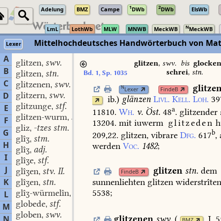
1
2
Adelung
BMZ
Campe
DWb
DWb
ElsWb
N
LmL
LothWb
MLW
MNWB
MeckWB
MeckWB
Mittelhochdeutsches Handwörterbuch von Mat
Lexer
A
glitzen
swv.
,
glitzen
,
swv.
bis
glocken
B
schrei
,
stn.
glitzen
stn.
Bd. 1, Sp. 1035
,
C
glitzenen
swv.
,
glitze
N
Lexer
FindeB
glitzern
swv.
D
,
ib.
)
glänzen
Livl.
Kell.
Loh.
39
glitzunge
stf.
,
E
a
11810.
Wh.
v.
Öst.
48
.
glitzender
glitzen-wurm
stm.
,
F
13204.
mit
iuwerm
glitzeden
h
gliz
-tzes stm.
,
G
b
209,22.
glitzen,
vibrare
Dfg.
617
,
glîʒ
stm.
,
H
werden
Voc.
1482
;
glîʒ
adj.
,
I
glîʒe
stf.
,
J
glitzen
stn.
dem
glîʒen
stv. II.
,
FindeB
sunnenliehten
glitzen
widerstrîte
K
glîʒen
stn.
,
5538
;
glîʒ-würmelîn
stn.
L
,
globede
stf.
,
M
globen
swv.
,
glitzenen
swv.
(
I. 
N
BMZ