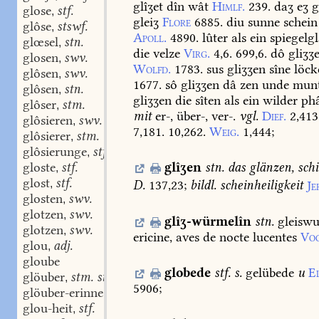
glîʒet
dîn
wât
Himlf.
239.
daʒ
eʒ
g
glose
stf.
,
gleiʒ
Flore
6885.
diu
sunne
schein
glôse
stswf.
,
Apoll.
4890.
lûter
als
ein
spiegelgl
glœsel
stn.
,
die
velze
Virg.
4,6.
699,6.
dô
gliʒʒ
glosen
swv.
,
Wolfd.
1783.
sus
gliʒʒen
sîne
löck
glôsen
swv.
,
1677.
sô
gliʒʒen
dâ
zen
unde
mun
glôsen
stn.
,
gliʒʒen
die
sîten
als
ein
wilder
ph
glôser
stm.
,
mit
er-,
über-,
ver-.
vgl.
Dief.
2,413
glôsieren
swv.
,
7,181.
10,262.
Weig.
1,444
;
glôsierer
stm.
,
glôsierunge
stf.
,
gloste
stf.
glîʒen
stn.
das
glänzen,
sch
,
glost
stf.
,
D.
137,23
;
bildl.
scheinheiligkeit
Je
glosten
swv.
,
glotzen
swv.
,
glîʒ-würmelîn
stn.
gleiswu
glotzen
swv.
,
ericine,
aves
de
nocte
lucentes
Voc
glou
adj.
,
gloube
globede
stf.
s.
gelübede
u
El
glöuber
stm. stf.
,
5906
;
glöuber-erinne
stm. stf.
,
glou-heit
stf.
,