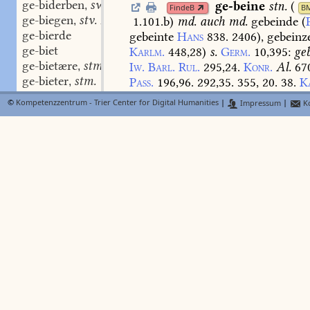
ge-biderben
swv.
ge-beine
stn.
(
,
FindeB
B
ge-biegen
stv. III.
1.101.b
)
md.
auch
md.
gebeinde
(
,
ge-bierde
gebeinte
Hans
838.
2406
),
gebeinz
ge-biet
Karlm.
448,28
)
s.
Germ.
10,395
:
ge
ge-bietære
stm.
Iw.
Barl.
Rul.
295,24.
Konr.
Al.
67
,
ge-bieter
stm.
Pass.
196,96.
292,35.
355,
20.
38.
K
,
ge-bietærinne
stf.
,
183,29.
daʒ
gebeine,
totengerippe
©
Kompetenzzentrum - Trier Center for Digital Humanities
|
Impressum
|
Ko
ge-bieterinne
stf.
,
daʒ
dürre
gebeine
Kchr.
W.
9798.
ge-bieterîn
stf.
,
gebein
Pass.
196,54.
197,15.
323,
ge-biete
stnf.
,
bein
Hartm.
Tit.
lanc
was
er
gewa
ge-biet
stnf.
,
gebeine
Rul.
60,21.
des
gebeine
sa
ge-biete-brôt
stn.
,
Serv.
3182.
dô
dacte
er
sîn
alleʒ
g
ge-bietegære
stm.
,
erschein)
mit
gewande
warm
Kol
ge-biete-gëlt
stn.
,
ge-bieten
stv. III.
,
ge-beitec
adj.
wartend,
verw
ge-bieten
stn.
,
bis
gebeitic
eine
kleine
wîle
hî
Jer.
ge-bietunge
stf.
,
gen.
wær
ich
der
tugende
sô
gebei
ge-bîhten
swv.
,
b
Malag.
126
;
ge-bilde
stn.
,
ge-bilden
swv.
,
ge-bille
stn.
,
N