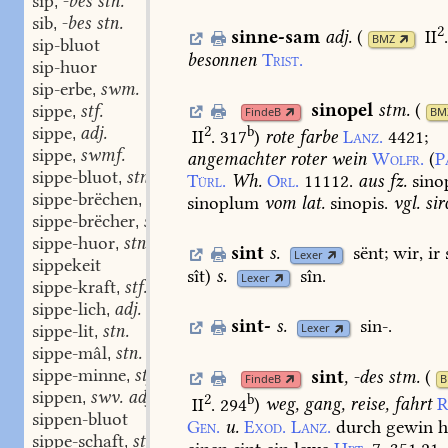
sip
-bes stn.
,
sib
-bes stn.
,
2
sinne-sam
adj.
(
II
BMZ
sip-bluot
besonnen
Trist.
sip-huor
sip-erbe
swm.
,
sinopel
stm.
(
sippe
stf.
,
FindeB
BM
2
sippe
adj.
b
,
II
. 317
)
rote
farbe
Lanz.
4421
;
sippe
swmf.
,
angemachter
roter
wein
Wolfr.
(
P
sippe-bluot
stn.
,
Türl.
Wh.
Orl.
11112.
aus
fz.
sino
sippe-brëchen
stv. I, 2. stn.
,
sinoplum
vom
lat.
sinopis.
vgl.
sir
sippe-brëcher
stm.
,
sippe-huor
stn.
,
sint
s.
sënt;
wir,
ir
Lexer
sippekeit
sît)
s.
sîn.
Lexer
sippe-kraft
stf.
,
sippe-lich
adj.
,
sint-
s.
sin-.
sippe-lit
stn.
Lexer
,
sippe-mâl
stn.
,
sippe-minne
stf.
sint
,
-des
stm.
(
,
FindeB
B
sippen
swv. adj.
2
,
b
II
. 294
)
weg,
gang,
reise,
fahrt
R
sippen-bluot
Gen.
u.
Exod.
Lanz.
durch
gewin
h
sippe-schaft
stf.
,