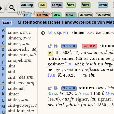
1
2
Adelung
BMZ
Campe
DWb
DWb
ElsWb
N
LmL
LothWb
MLW
MNWB
MeckWB
MeckWB
Mittelhochdeutsches Handwörterbuch von Mat
Lexer
A
sinnen
swv.
,
sinnen
,
swv.
bis
sinu-
Bd. 2, Sp. 934
B
sinnen
swv.
,
C
sinner
stm.
,
sinne
N
Lexer
FindeB
sinne-rîche
adj.
D
,
2
a
II
. 308
, 47
)
intr.
sinnen,
denk
sinne-sam
adj.
,
E
nâch
sinnen
(
dâ
ist
von
mir
ze
g
sinopel
stm.
,
F
gesinnet
Loh.
423
);
tr.
mit
sin
bega
sint
G
be-,
ge-,
versinnet;
refl.
sich
zum
si
sint-
H
Pass.
K.
430,25.
—
zu
sin.
sint
-des stm.
,
I
sint
adv. präp. conj. adv. präp. conj.
,
J
sinnen
swv.
eich
sintemâl
N
Lexer
Schm.
Fr.
2,292.
Alem.
1,150
f.
Mon
K
sinter
(
1470
).
aus
fz.
signer,
lat.
signare.
sinter
stm.
L
,
den
Berl.
jahrbb.
für
krit.
1830
s.
3
sint-gewæge
stn.
,
M
sint-louf
stm.
,
N