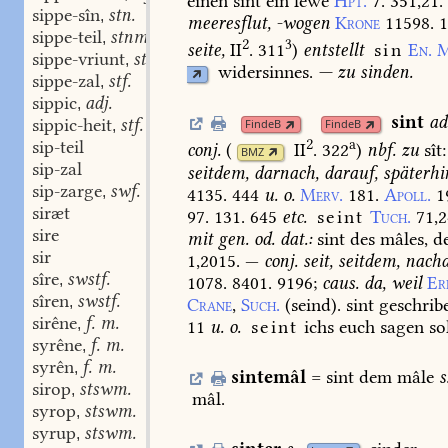
einen
sint
ein
lewe
Hpt.
7.
351,21.
sippe-sîn
stn.
,
meeresflut,
-wogen
Krone
11598.
1
sippe-teil
stnm. f.
,
2
3
seite,
II
. 311
)
entstellt
sin
En.
M
sippe-vriunt
stm.
,
widersinnes.
—
zu
sinden.
sippe-zal
stf.
,
sippic
adj.
,
sint
ad
sippic-heit
stf.
FindeB
FindeB
,
2
a
sip-teil
conj.
(
II
. 322
)
nbf.
zu
sît:
BMZ
sip-zal
seitdem,
darnach,
darauf,
späterhi
sip-zarge
swf.
,
4135.
444
u.
o.
Merv.
181.
Apoll.
1
siræt
97.
131.
645
etc.
seint
Tuch.
71,2
sire
mit
gen.
od.
dat.:
sint
des
mâles,
d
sir
1,2015.
—
conj.
seit,
seitdem,
nach
sîre
swstf.
,
1078.
8401.
9196
;
caus.
da,
weil
Er
sîren
swstf.
,
Crane
,
Such.
(seind).
sint
geschrib
sirêne
f. m.
,
11
u.
o.
seint
ichs
euch
sagen
so
syrêne
f. m.
,
syrên
f. m.
,
sintemâl
=
sint
dem
mâle
s
sirop
stswm.
,
mâl.
syrop
stswm.
,
syrup
stswm.
,