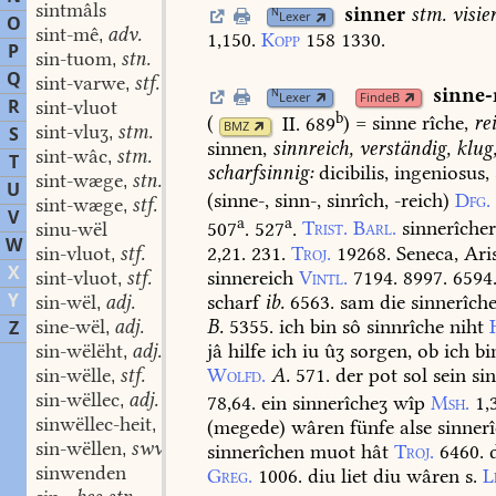
sintmâls
sinner
stm.
visie
N
Lexer
O
sint-mê
adv.
,
1,150.
Kopp
158
1330
.
P
sin-tuom
stn.
,
Q
sint-varwe
stf.
,
sinne-
N
Lexer
FindeB
R
sint-vluot
b
(
II. 689
)
=
sinne
rîche,
re
BMZ
sint-vluʒ
stm.
S
,
sinnen,
sinnreich,
verständig,
klug
sint-wâc
stm.
,
T
scharfsinnig:
dicibilis,
ingeniosus,
sint-wæge
stn.
,
U
(sinne-,
sinn-,
sinrîch,
-reich)
Dfg.
sint-wæge
stf.
,
V
a
a
507
.
527
.
Trist.
Barl.
sinnerîche
sinu-wël
W
2,21.
231.
Troj.
19268.
Seneca,
Aris
sin-vluot
stf.
,
X
sinnereich
Vintl.
7194.
8997.
6594
sint-vluot
stf.
,
Y
scharf
ib.
6563.
sam
die
sinnerîch
sin-wël
adj.
,
B.
5355.
ich
bin
sô
sinnrîche
niht
sine-wël
adj.
Z
,
jâ
hilfe
ich
iu
ûʒ
sorgen,
ob
ich
bi
sin-wëlëht
adj.
,
Wolfd.
A.
571.
der
pot
sol
sein
sin
sin-wëlle
stf.
,
sin-wëllec
adj.
78,64.
ein
sinnerîcheʒ
wîp
Msh.
1,
,
sinwëllec-heit
stf.
(megede)
wâren
fünfe
alse
sinner
,
sin-wëllen
swv.
sinnerîchen
muot
hât
Troj.
6460.
,
sinwenden
Greg.
1006.
diu
liet
diu
wâren
s.
L