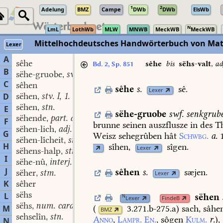
1
2
Adelung
BMZ
Campe
DWb
DWb
ElsWb
N
LmL
LothWb
MLW
MNWB
MeckWB
MeckWB
Mittelhochdeutsches Handwörterbuch von Mat
Lexer
A
sêhe
sêhe
bis
sëhs-valt
,
ad
Bd. 2, Sp. 851
B
sëhe-gruobe
swf.
,
C
sêhen
sêhe
s.
sê.
Lexer
sëhen
stv. I, 1.
D
,
sëhen
stn.
,
E
sëhe-gruobe
swf.
senkgrube
sëhende
part. adj.
,
F
brunne
seinen
auszflusze
in
des
T
sëhen-lich
adj.
,
G
Weisz
sehegrûben
hât
Schwbg.
a.
1
sëhen-lîcheit
stf.
,
H
sîhen,
sîgen.
Lexer
sëhens-halp
stn.
,
I
sëhe-nû
interj.
,
J
sêhen
s.
sæjen.
sëher
stm.
,
Lexer
K
sêher
sëhs
L
sëhen
N
Lexer
FindeB
sëhs
num. card.
,
(
3.271.b-275.a
)
sach,
sâhe
M
BMZ
sehselîn
stn.
,
Anno
,
Lampr.
En.
,
sôgen
Kulm.
r.
),
N