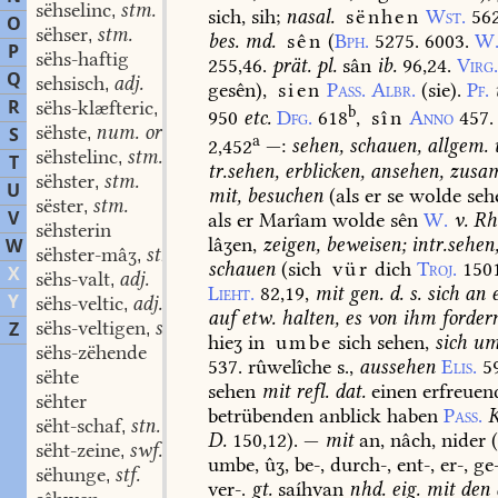
sëhselinc
stm.
,
sich,
sih;
nasal.
sënhen
Wst.
56
O
sëhser
stm.
,
bes.
md.
sên
(
Bph.
5275.
6003.
W
P
sëhs-haftig
255,46.
prät.
pl.
sân
ib.
96,24.
Virg
Q
sehsisch
adj.
,
gesên),
sien
Pass.
Albr.
(sie).
Pf.
R
sëhs-klæfteric
adj.
,
b
950
etc.
Dfg.
618
,
sîn
Anno
457.
sëhste
num. ord.
S
,
a
2,452
—:
sehen,
schauen,
allgem.
sëhstelinc
stm.
,
T
tr.
sehen,
erblicken,
ansehen,
zusam
sëhster
stm.
,
U
mit,
besuchen
(
als
er
se
wolde
seh
sëster
stm.
,
V
als
er
Marîam
wolde
sên
W.
v.
Rh
sëhsterin
lâʒen,
zeigen,
beweisen;
intr.
sehen
W
sëhster-mâʒ
stn.
,
schauen
(
sich
vür
dich
Troj.
150
X
sëhs-valt
adj.
,
Lieht.
82,19,
mit
gen.
d.
s.
sich
an
e
Y
sëhs-veltic
adj.
,
auf
etw.
halten,
es
von
ihm
forder
sëhs-veltigen
swv.
Z
,
hieʒ
in
umbe
sich
sehen,
sich
um
sëhs-zëhende
537.
rûwelîche
s.,
aussehen
Elis.
5
sëhte
sehen
mit
refl.
dat.
einen
erfreuen
sëhter
betrübenden
anblick
haben
Pass.
K
sëht-schaf
stn.
,
D.
150,12
).
—
mit
an,
nâch,
nider
sëht-zeine
swf.
,
umbe,
ûʒ,
be-,
durch-,
ent-,
er-,
ge-
sëhunge
stf.
,
ver-.
gt.
saíhvan
nhd.
eig.
mit
den