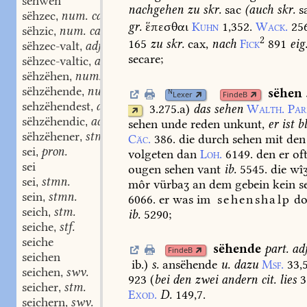
sêhwen
nachgehen
zu
skr.
sac
(
auch
skr.
s
sëhzec
num. card.
,
gr.
ἕπεσθαι
Kuhn
1,352.
Wack.
25
sëhzic
num. card.
,
2
165
zu
skr.
cax,
nach
Fick
891
eig
sëhzec-valt
adj.
,
secare;
sëhzec-valtic
adj.
,
sëhzëhen
num. card.
,
sëhzëhende
num. ord.
,
sëhen
N
Lexer
FindeB
sehzëhendest
adj.
,
3.275.a
)
das
sehen
Walth.
Par
sëhzëhendic
adj.
,
sehen
unde
reden
unkunt,
er
ist
bl
sëhzëhener
stm.
,
Cäc.
386.
die
durch
sehen
mit
den
sei
pron.
,
volgeten
dan
Loh.
6149.
den
er
of
sei
ougen
sehen
vant
ib.
5545.
die
wî
sei
stmn.
,
môr
vürbaʒ
an
dem
gebein
kein
s
sein
stmn.
,
6066.
er
was
im
sehenshalp
do
seich
stm.
,
ib.
5290
;
seiche
stf.
,
seiche
sëhende
part. adj
FindeB
seichen
ib.
)
s.
ansëhende
u.
dazu
Msf.
33,5
seichen
swv.
,
923
(
bei
den
zwei
andern
cit.
lies
3
seicher
stm.
,
Exod.
D.
149,7.
seichern
swv.
,