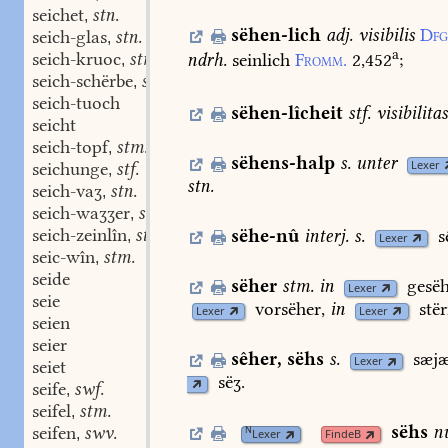
seichet
stn.
,
sëhen-lich
adj.
visibilis
Dfg
seich-glas
stn.
,
a
seich-kruoc
stm.
ndrh.
seinlich
Fromm.
2,452
;
,
seich-schërbe
swm.
,
seich-tuoch
sëhen-lîcheit
stf.
visibilitas
seicht
seich-topf
stm.
,
sëhens-halp
s.
unter
Lexer
seichunge
stf.
,
stn.
seich-vaʒ
stn.
,
seich-waʒʒer
stn.
,
seich-zeinlîn
stn.
sëhe-nû
interj.
s.
s
,
Lexer
seic-wîn
stm.
,
seide
sëher
stm.
in
gesëh
Lexer
seie
vorsëher,
in
stë
Lexer
Lexer
seien
seier
sêher
,
sëhs
s.
sæjæ
Lexer
seiet
sëʒ.
seife
swf.
,
seifel
stm.
,
sëhs
n
seifen
swv.
N
,
Lexer
FindeB