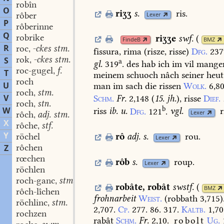
robîn
O
riʒʒ
s.
ris.
rôber
Lexer
P
rôberinne
Q
robrike
riʒʒe
swf.
(
FindeB
BMZ
R
roc
-ckes stm.
,
fissura,
rima
(risze,
risse)
Dfg.
237
rok
-ckes stm.
S
,
a
gl.
319
.
des
hab
ich
im
vil
mange
roc-gugel
f.
,
T
meinem
schuoch
nâch
seiner
heut
roch
U
man
im
sach
die
rissen
Wolk.
6,8
roch
stm.
,
V
Schm.
Fr.
2,148
(
15.
jh.
),
risse
Dief.
roch
stn.
,
b
W
riss
ib.
u.
Dfg.
121
.
vgl.
r
Lexer
rôch
adj. stm.
,
X
rôche
stf.
,
Y
röchel
rô
adj.
s.
rou.
Lexer
rôchen
Z
rœchen
rôb
s.
roup.
Lexer
röchlen
roch-ganc
stm.
,
robâte
,
robât
swstf.
(
BMZ
rôch-lîchen
frohnarbeit
Weist.
(robbath
3,715)
röchlinc
stm.
,
2,707.
Cp.
277.
86.
317.
Kaltb.
1,70
rochzen
rabât
Schm.
Fr.
2,10.
robolt
Ug.