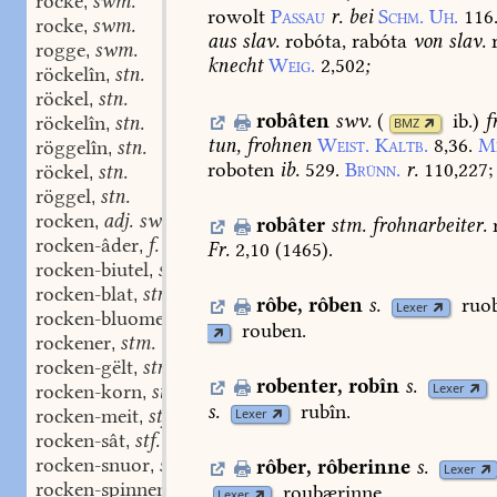
rocke
swm.
,
rowolt
Passau
r.
bei
Schm.
Uh.
116
rocke
swm.
,
aus
slav.
robóta,
rabóta
von
slav.
rogge
swm.
,
knecht
Weig.
2,502
;
röckelîn
stn.
,
röckel
stn.
,
robâten
swv.
(
ib.
)
f
röckelîn
stn.
BMZ
,
tun,
frohnen
Weist.
Kaltb.
8,36.
M
röggelîn
stn.
,
roboten
ib.
529.
Brünn.
r.
110,227
;
röckel
stn.
,
röggel
stn.
,
rocken
adj. swv.
,
robâter
stm.
frohnarbeiter.
rocken-âder
f.
,
Fr.
2,10
(
1465
).
rocken-biutel
stm.
,
rocken-blat
stn.
,
rôbe
,
rôben
s.
ruo
Lexer
rocken-bluome
swmf.
,
rouben.
rockener
stm.
,
rocken-gëlt
stn.
,
robenter
,
robîn
s.
rocken-korn
stn.
Lexer
,
s.
rubîn.
rocken-meit
stf.
Lexer
,
rocken-sât
stf.
,
rocken-snuor
stf.
rôber
,
rôberinne
s.
,
Lexer
rocken-spinnen
stn.
roubærinne.
,
Lexer