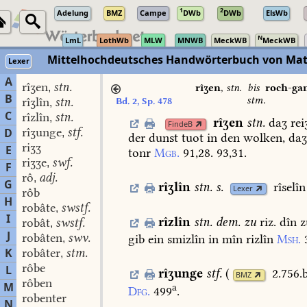
1
2
Adelung
BMZ
Campe
DWb
DWb
ElsWb
N
LmL
LothWb
MLW
MNWB
MeckWB
MeckWB
Mittelhochdeutsches Handwörterbuch von Mat
Lexer
A
rîʒen
stn.
,
rîʒen
,
stn.
bis
roch-ga
B
stm.
rîʒlîn
stn.
Bd. 2, Sp. 478
,
C
rîzlîn
stn.
,
rîʒen
stn.
daʒ
rei
FindeB
rîʒunge
stf.
D
,
der
dunst
tuot
in
den
wolken,
da
riʒʒ
E
tonr
Mgb.
91,28.
93,31.
riʒʒe
swf.
,
F
rô
adj.
,
G
rîʒlîn
stn.
s.
rîselîn
Lexer
rôb
H
robâte
swstf.
,
I
rîzlîn
stn.
dem.
zu
riz.
dîn
z
robât
swstf.
,
J
robâten
swv.
gib
ein
smizlîn
in
mîn
rizlîn
Msh.
,
K
robâter
stm.
,
rôbe
L
rîʒunge
stf.
(
2.756.
BMZ
rôben
M
a
Dfg.
499
.
robenter
N