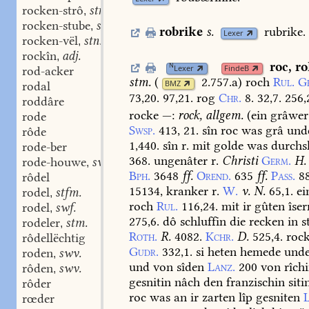
rocken-strô
stn.
,
rocken-stube
swf.
,
robrike
s.
rubrike.
Lexer
rocken-vël
stn.
,
rockîn
adj.
,
roc
,
r
N
Lexer
FindeB
rod-acker
stm.
(
2.757.a
)
roch
Rul.
G
BMZ
rodal
73,20.
97,21.
rog
Chr.
8.
32,7.
256,
roddâre
rocke
—:
rock,
allgem.
(
ein
grâwer
rode
Swsp.
413,
21.
sîn
roc
was
grâ
und
rôde
1,440.
sîn
r.
mit
golde
was
durchs
rode-ber
368.
ungenâter
r.
Christi
Germ.
H.
rode-houwe
swf.
,
Bph.
3648
ff.
Orend.
635
ff.
Pass.
88
rôdel
15134,
kranker
r.
W.
v.
N.
65,1.
ei
rodel
stfm.
,
roch
Rul.
116,24.
mit
ir
gûten
îser
rodel
swf.
,
275,6.
dô
schluffin
die
recken
in
s
rodeler
stm.
,
Roth.
R.
4082.
Kchr.
D.
525,4.
roc
rôdellëchtig
Gudr.
332,1.
si
heten
hemede
und
roden
swv.
,
und
von
sîden
Lanz.
200
von
rîch
rôden
swv.
,
gesnitin
nâch
den
franzischin
siti
rôder
roc
was
an
ir
zarten
lîp
gesniten
L
rœder