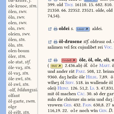
ole-kelter
f.
,
399.
old
Troj.
16110.
15.
682.
810.
ole-kruoc
stm.
,
21350.
66.
22352.
23521.
olde,
old
ölen
swv.
,
74,54
).
öln
swv.
,
olen
swv.
,
oln
swv.
oldei
s.
aldei.
,
Lexer
oleien
swv.
,
ölen
stn.
,
öl-drusene
stf.
oldrusz
od.
öln
stn.
,
salimen
vel
fex
cujuslibet
rei
Voc.
olen-boum
öler
stm.
,
öle
,
öl
,
ole
,
oli
,
o
FindeB
ole-stat
stf.
,
(
2.436.ab
)
öl.
öle
Mart.
ö
BMZ
öle-vaʒ
stn.
,
und
ander
rât
Parz.
508,
12.
brinn
öl-vaʒ
stn.
,
9360.
daʒ
heilic
öle
Helbl.
7,89.
ö
öle-zwî
stn.
,
wîheʒ
öl
Serv.
518.
in
wallende
öl
öl-zwî
stn.
,
olei)
Heinz.
126.
51,2.
Ls.
3.
47,831
-olf
bildungssilbe.
,
mit
öl
machen
Cäc.
30.
sô
der
gar
olfant
suln
die
chörnre
sîn
sein
und
daʒ
öl-garte
swm.
,
vrowen
Geis.
432.
Fasn.
630,8.
27
u
olge
116,19.
22.
ole
noch
wîn
Gen.
D.
öl-gëlt
stn.
,