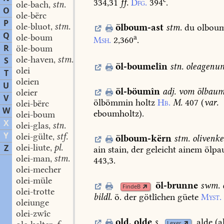
334,31
ff.
Dfg.
394
.
ole-bach
stn.
,
O
ole-bërc
P
ole-bluot
stm.
ölboum-ast
stm.
du
olboum
,
Q
ole-boum
a
Msh.
2,360
.
R
öle-boum
ole-haven
stm.
S
,
öl-boumelîn
stn.
oleagenu
olei
T
oleien
U
öl-böumîn
adj.
vom
ölbaum
oleier
V
ölbömmin
holtz
Hb.
M.
407
(
var.
olei-bërc
W
eboumholtz).
olei-boum
X
olei-glas
stn.
,
Y
olei-gülte
stf.
,
ölboum-kërn
stm.
olivenke
olei-liute
pl.
Z
,
ain
stain,
der
geleicht
ainem
ölpa
olei-man
stm.
,
443,3.
olei-mecher
olei-müle
öl-brunne
swm.
FindeB
olei-trotte
bildl.
ö.
der
götlîchen
güete
Myst.
oleiunge
olei-zwîc
old
,
olde
s.
alde
(a
Lexer