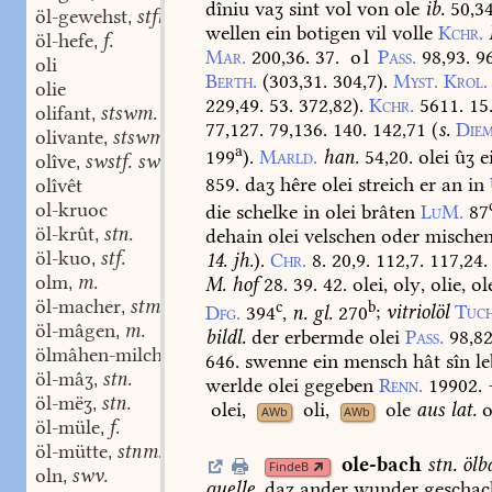
dîniu
vaʒ
sint
vol
von
ole
ib.
50,34
öl-gewehst
stfn.
,
wellen
ein
botigen
vil
volle
Kchr.
öl-hefe
f.
,
Mar.
200,36.
37.
ol
Pass.
98,93.
96
oli
Berth.
(303,31.
304,7).
Myst.
Krol.
olie
229,49.
53.
372,82).
Kchr.
5611.
15
olifant
stswm.
,
77,127.
79,136.
140.
142,71
(
s.
Diem
olivante
stswm.
,
a
199
).
Marld.
han.
54,20.
olei
ûʒ
e
olîve
swstf. swm.
,
859.
daʒ
hêre
olei
streich
er
an
in
olîvêt
ol-kruoc
die
schelke
in
olei
brâten
LuM.
87
öl-krût
stn.
dehain
olei
velschen
oder
mische
,
öl-kuo
stf.
14.
jh.
).
Chr.
8.
20,9.
112,7.
117,24.
,
olm
m.
M.
hof
28.
39.
42.
olei,
oly,
olie,
ol
,
öl-macher
stm.
c
b
,
Dfg.
394
,
n.
gl.
270
;
vitriolöl
Tuch
öl-mâgen
m.
,
bildl.
der
erbermde
olei
Pass.
98,82
ölmâhen-milch
stf.
,
646.
swenne
ein
mensch
hât
sîn
le
öl-mâʒ
stn.
,
werlde
olei
gegeben
Renn.
19902.
öl-mëʒ
stn.
,
olei
,
oli
,
ole
aus
lat.
o
AWb
AWb
öl-müle
f.
,
öl-mütte
stnm.
,
ole-bach
stn.
ölb
FindeB
oln
swv.
,
quelle.
daʒ
ander
wunder
geschac