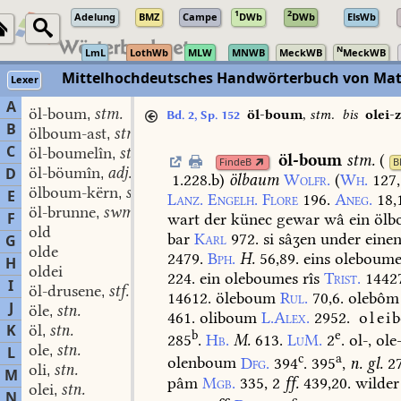
1
2
Adelung
BMZ
Campe
DWb
DWb
ElsWb
N
LmL
LothWb
MLW
MNWB
MeckWB
MeckWB
Mittelhochdeutsches Handwörterbuch von Mat
Lexer
A
öl-boum
stm.
,
öl-boum
,
stm.
bis
olei-
Bd. 2, Sp. 152
B
ölboum-ast
stm.
,
C
öl-boumelîn
stn.
,
öl-boum
stm.
(
FindeB
B
öl-böumîn
adj.
D
,
1.228.b
)
ölbaum
Wolfr.
(
Wh.
127,
ölboum-kërn
stm.
,
E
Lanz.
Engelh.
Flore
196.
Aneg.
18,
öl-brunne
swm.
,
F
wart
der
künec
gewar
wâ
ein
ölb
old
bar
Karl
972.
si
sâʒen
under
eine
G
olde
2479.
Bph.
H.
56,89.
eins
oleboume
H
oldei
224.
ein
oleboumes
rîs
Trist.
1442
I
öl-drusene
stf.
,
14612.
öleboum
Rul.
70,6.
olebôm
J
öle
stn.
,
461.
oliboum
L.Alex.
2952.
olei
K
öl
stn.
,
b
e
285
.
Hb.
M.
613.
LuM.
2
.
ol-,
ole-
ole
stn.
L
,
c
a
olenboum
Dfg.
394
.
395
,
n.
gl.
2
oli
stn.
,
M
pâm
Mgb.
335,
2
ff.
439,20.
wilder
olei
stn.
,
N
c