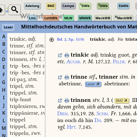
1
2
Adelung
BMZ
Campe
DWb
DWb
ElsWb
N
LmL
LothWb
MLW
MNWB
MeckWB
MeckWB
Mittelhochdeutsches Handwörterbuch von Mat
Lexer
A
trinkic
adj.
,
trinkic
,
adj.
bis
trista
Bd. 2, Sp. 1516
B
trinne
stf. stm.
,
C
trinner
stf. stm.
,
trinkic
adj.
trinkig
guot,
ge
trinnen
stv. I, 3.
D
,
etc.
Augsb.
r.
M.
127,12.
Feldk.
r.
6
trip -bes
-bes stm.
,
E
trîp -bes
-bes stm.
,
F
trinne
stf.
,
trinner
stm.
in
trî-paʒ
stm.
,
G
abetrinne,
abetrinner;
Lexer
tripel
stm.
,
H
trippel
stm.
,
I
trîp-hunt
trinnen
stv. I, 3.
(
II
BMZ
J
triplexieren
swv.
davon
gehn,
sich
absondern,
mit
da
,
K
trippânierse
swf.
Diem.
315,19.
28.
Schm.
Fr.
1,666.
d
,
trippel
im
ouch
dâ
hin
Da.
209.
—
mit
en-
L
trippel
stm.
vgl.
Hpt.
7,145.
,
M
trippeln
swv.
,
N