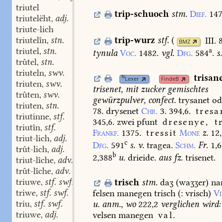
triutel
trip-schuoch
stm.
Dief.
147
triutelëht
adj.
,
triute-lich
triutelîn
stn.
trip-wurz
stf.
(
III. 
,
BMZ
triutel
stn.
a
,
tynula
Voc.
1482.
vgl.
Dfg.
584
.
s
trûtel
stn.
,
triuteln
swv.
,
trisan
N
Lexer
FindeB
triuten
swv.
,
trisenet,
mit
zucker
gemischtes
trûten
swv.
,
gewürzpulver,
confect.
trysanet
od
triuten
stn.
,
78.
drysenet
Chr.
3.
394,6.
tresa
triutinne
stf.
,
345,6.
zwei
pfunt
dresenye,
t
triutîn
stf.
,
Frankf.
1375.
tressit
Mone
z.
12
triut-lich
adj.
,
c
Dfg.
591
s.
v.
tragea.
Schm.
Fr.
1,6
trût-lich
adj.
,
b
2,388
u.
drieide.
aus
fz.
trisenet.
triut-lîche
adv.
,
trût-lîche
adv.
,
triuwe
stf. swf.
trisch
stm.
daʒ
(waʒʒer)
na
,
triwe
stf. swf.
felsen
manegen
trisch
(:
vrisch)
Vi
,
triu
stf. swf.
u.
anm.,
wo
222,2
verglichen
wird:
,
triuwe
adj.
velsen
manegen
val.
,