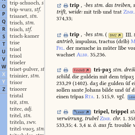
trip-schuoch
stm.
,
trip
,
-bes
stm.
das
treiben,
s
O
trip-wurz
stf.
,
trift,
weide:
mit
trib
und
trat
Zimr.
P
trisanet
stn.
,
374,33
;
Q
trisch
stm.
,
R
trisch
stf.
,
trîp
,
-bes
stm.
(
III.
trisch-kamer
BMZ
S
antrieb,
impulsus,
tractus
(drîb)
M
trise
T
Frl.
der
mensche
in
mûter
lîbe
vo
trisel
U
wachset
Albr.
35,236.
trisol
V
triseler
W
triset-pulver
stn.
trî-paʒ
stm.
drei
,
FindeB
X
trisinier
stm.
schild.
die
guldein
mit
dem
trîpaʒ
,
Y
trisor
233,29
(
1402
).
daʒ
die
gulden
ûf
e
trisorer
Z
sollen
sante
Johans
bilde
und
ûf
d
tristal
einen
trîpas
Rta.
1.
515,9.
vgl.
Lex
trit
stm.
,
tritec
adj.
,
tripel
,
trippel
st
N
Lexer
tritel
stn.
,
verwirrung,
trubel
Zimr.
chr.
1.
358
triteln
swv.
,
533,35;
4.
3,4
u.
ö.
aus
fz.
trouble
tritel-vuoʒ
stm.
,