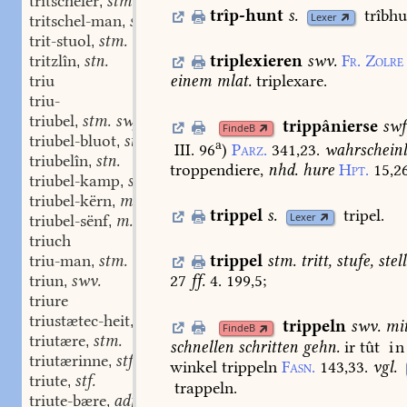
tritscheler
stm.
,
trîp-hunt
s.
trîbhu
Lexer
tritschel-man
stm.
,
trit-stuol
stm.
,
tritzlîn
stn.
triplexieren
swv.
Fr.
Zolre
,
triu
einem
mlat.
triplexare.
triu-
triubel
stm. swf. swmn.
,
trippânierse
swf
FindeB
triubel-bluot
stn.
,
a
III. 96
)
Parz.
341,23.
wahrscheinl
triubelîn
stn.
,
troppendiere,
nhd.
hure
Hpt.
15,2
triubel-kamp
stm.
,
triubel-kërn
m.
,
trippel
s.
tripel.
Lexer
triubel-sënf
m.
,
triuch
triu-man
stm.
trippel
stm.
tritt,
stufe,
stell
,
triun
swv.
27
ff.
4.
199,5
;
,
triure
triustætec-heit
stf.
,
trippeln
swv.
mi
FindeB
triutære
stm.
,
schnellen
schritten
gehn.
ir
tût
in
triutærinne
stf.
,
winkel
trippeln
Fasn.
143,33.
vgl.
triute
stf.
,
trappeln.
triute-bære
adj.
,