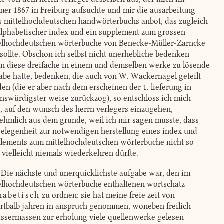
er 1867 in Freiburg aufsuchte und mir die ausarbeitung
s mittelhochdeutschen handwörterbuchs anbot, das zugleich
alphabetischer index und ein supplement zum grossen
elhochdeutschen wörterbuche von Benecke-Müller-Zarncke
 sollte. Obschon ich selbst nicht unerhebliche bedenken
n diese dreifache in einem und demselben werke zu lösende
abe hatte, bedenken, die auch von W. Wackernagel geteilt
en (die er aber nach dem erscheinen der 1. lieferung in
enswürdigster weise zurückzog), so entschloss ich mich
, auf den wunsch des herrn verlegers einzugehen,
ehmlich aus dem grunde, weil ich mir sagen musste, dass
gelegenheit zur notwendigen herstellung eines index und
lements zum mittelhochdeutschen wörterbuche nicht so
, vielleicht niemals wiederkehren dürfte.
Die nächste und unerquicklichste aufgabe war, den im
elhochdeutschen wörterbuche enthaltenen wortschatz
habetisch
zu ordnen: sie hat meine freie zeit von
rtbalb jahren in anspruch genommen, woneben freilich
ssermassen zur erholung viele quellenwerke gelesen