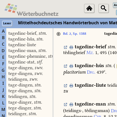
A
Mittelhochdeutsches Handwörterbuch von Mat
Lexer
A
tagedinc-brief
stm.
,
tagedi
Bd. 2, Sp. 1388
B
tagedinc-hûs
stn.
,
C
tagedinc-liute
tagedinc-brief
stm.
tagedinc-man
stm.
D
,
têdingbrief
Mz.
1,
495
(
140
tagedinc-phenninc
stm.
,
E
tagedinc-stat
stf.
,
F
tagedinc-hûs
stn.
(
tage-dingen
swv.
,
G
c
placitorium
Dfg.
439
.
tege-dingen
swv.
,
H
teidingen
swv.
,
I
tage-dingen
stn.
tagedinc-liute
teid
,
J
tege-dingen
stn.
zu
,
K
teidingen
stn.
,
tage-dinger
stm.
L
,
tagedinc-man
stm.
tege-dinger
stm.
,
M
(teidings-,
têdingsman)
Df
teidinger
stm.
,
N
degedingsman
Chr.
8.
52,2