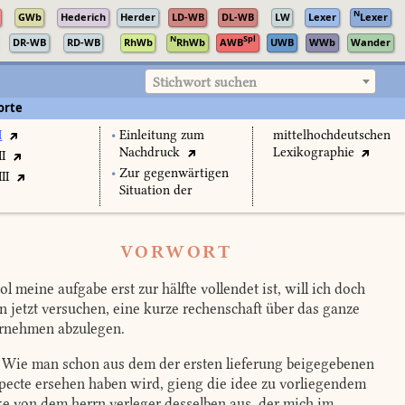
N
GWb
Hederich
Herder
LD-WB
DL-WB
LW
Lexer
Lexer
N
Spl
DR-WB
RD-WB
RhWb
RhWb
AWB
UWB
WWb
Wander
Stichwort suchen
orte
I
•
Einleitung zum
mittelhochdeutschen
Nachdruck
Lexikographie
II
•
Zur gegenwärtigen
II
Situation der
VORWORT
l meine aufgabe erst zur hälfte vollendet ist, will ich doch
n jetzt versuchen, eine kurze rechenschaft über das ganze
rnehmen abzulegen.
Wie man schon aus dem der ersten lieferung beigegebenen
pecte ersehen haben wird, gieng die idee zu vorliegendem
e von dem herrn verleger desselben aus, der mich im