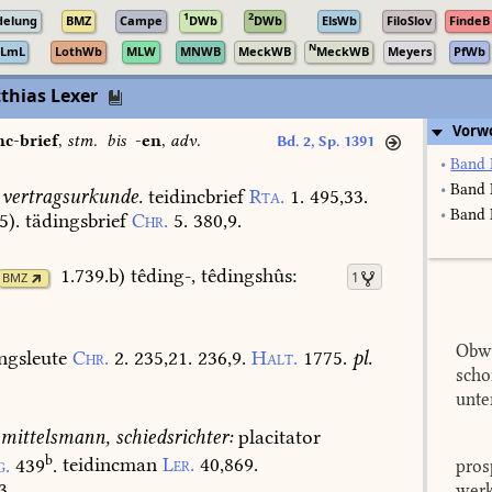
1
2
delung
BMZ
Campe
DWb
DWb
ElsWb
FiloSlov
FindeB
N
LmL
LothWb
MLW
MNWB
MeckWB
MeckWB
Meyers
PfWb
thias Lexer
Vorw
nc-brief
,
stm.
bis
-en
,
adv.
Bd. 2, Sp. 1391
•
Band 
•
Band 
vertragsurkunde.
teidincbrief
Rta.
1.
495,33.
•
Band I
5
).
tädingsbrief
Chr.
5.
380,9.
1.739.b
)
têding-,
têdingshûs:
1
BMZ
Obwo
ingsleute
Chr.
2.
235,21.
236,9.
Halt.
1775.
pl.
scho
unte
mittelsmann,
schiedsrichter:
placitator
b
g.
439
.
teidincman
Ler.
40,869.
pros
3.
werk