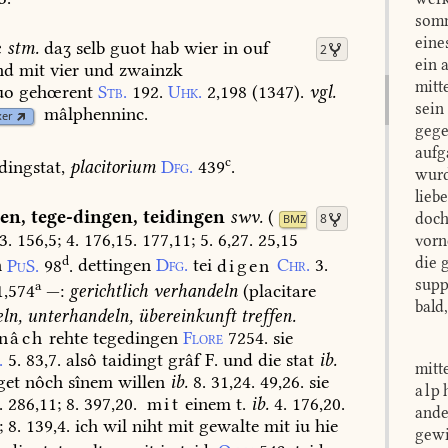
somm
eine
c
stm.
daʒ
selb
guot
hab
wier
in
ouf
2
ein 
nd
mit
vier
und
zwainzk
mitt
uo
gehœrent
Stb.
192.
Uhk.
2,198
(
1347
).
vgl.
sein
mâlphenninc.
xer
gege
aufg
c
dingstat,
placitorium
Dfg.
439
.
wurd
lieb
gen
,
tege-dingen
,
teidingen
swv.
(
doch
8
BMZ
3.
156,5;
4.
176,15.
177,11;
5.
6,27.
25,15
vorn
d
die 
n
PuS.
98
.
dettingen
Dfg.
tei
digen
Chr.
3.
supp
a
1,574
—:
gerichtlich
verhandeln
(placitare
bald
ln,
unterhandeln,
übereinkunft
treffen.
nâch
rehte
tegedingen
Flore
7254.
sie
.
5.
83,7.
alsô
taidingt
grâf
F.
und
die
stat
ib.
mitt
get
nôch
sînem
willen
ib.
8.
31,24.
49,26.
sie
alp
.
286,11;
8.
397,20.
mit
einem
t.
ib.
4.
176,20.
ande
;
8.
139,4.
ich
wil
niht
mit
gewalte
mit
iu
hie
gewi