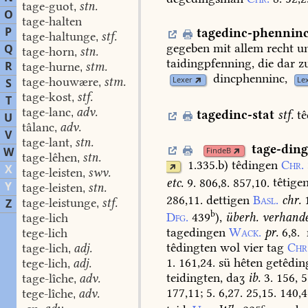
tage-guot
stn.
,
O
tage-halten
P
tagedinc-phennin
tage-haltunge
stf.
,
gegeben
mit
allem
recht
u
Q
tage-horn
stn.
,
taidingpfenning,
die
dar
z
R
tage-hurne
stm.
,
dincphenninc,
tage-houwære
stm.
Lexer
Le
S
,
tage-kost
stf.
,
T
tage-lanc
adv.
,
tagedinc-stat
stf.
tê
U
tâlanc
adv.
,
V
tage-lant
stn.
,
tage-din
W
FindeB
tage-lêhen
stn.
,
1.335.b
)
têdingen
Chr.
X
tage-leisten
swv.
,
etc.
9.
806,8.
857,10.
têtige
Y
tage-leisten
stn.
,
286,11.
dettigen
Basl.
chr.
tage-leistunge
stf.
Z
,
b
Dfg.
439
),
überh.
verhande
tage-lich
tagedingen
Wack.
pr.
6,8.
tege-lich
têdingten
wol
vier
tag
Chr
tage-lich
adj.
,
1.
161,24.
sü
hêten
getêdin
tege-lich
adj.
,
teidingten,
daʒ
ib.
3.
156,
5
tage-lîche
adv.
,
177,11;
5.
6,27.
25,15.
140,4
tege-lîche
adv.
,
c