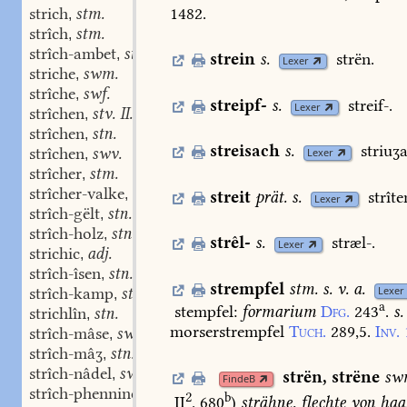
strich
stm.
1482.
,
strîch
stm.
,
strîch-ambet
stn.
,
strein
s.
strën.
Lexer
striche
swm.
,
strîche
swf.
,
streipf-
s.
streif-.
Lexer
strîchen
stv. II.
,
strîchen
stn.
,
streisach
s.
striuʒ
strîchen
swv.
Lexer
,
strîcher
stm.
,
strîcher-valke
swm.
,
streit
prät.
s.
strîte
Lexer
strîch-gëlt
stn.
,
strîch-holz
stn.
,
strêl-
s.
stræl-.
Lexer
strichic
adj.
,
strîch-îsen
stn.
,
strempfel
stm.
s.
v.
a.
Lexer
strîch-kamp
stm.
,
a
stempfel:
formarium
Dfg.
243
.
s.
strichlîn
stn.
,
morserstrempfel
Tuch.
289,5.
Inv.
strîch-mâse
swf.
,
strîch-mâʒ
stn.
,
strîch-nâdel
swf.
,
strën
,
strëne
sw
FindeB
strîch-phenninc
stn.
,
2
b
II
. 680
)
strähne,
flechte
von
haa