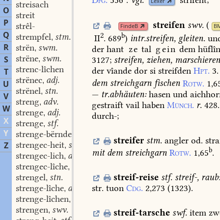
Dfg.
556
.
vgl.
strîfëht;
Lexer
streisach
O
streit
P
streifen
swv.
(
strêl-
FindeB
B
Q
2
strempfel
stm.
b
,
II
. 689
)
intr.
streifen,
gleiten.
un
R
strën
swm.
,
der
hant
ze
tal
gein
dem
hüflî
strëne
swm.
S
,
3127
;
streifen,
ziehen,
marschiere
strenc-lîchen
der
vîande
dor
si
streifden
Hpt.
3.
T
strënec
adj.
,
dem
streichgarn
fischen
Rotw.
1,6
U
strënel
stn.
,
—
tr.
abhäuten:
hasen
und
aichhor
V
streng
adv.
,
gestraift
vail
haben
Münch.
r.
428.
W
strenge
adj.
,
durch-;
X
strenge
stf.
,
Y
strenge-bërnde
part. adj.
,
streifer
stm.
angler
od.
stra
strengec-heit
stf.
Z
,
b
mit
dem
streichgarn
Rotw.
1,65
.
strengec-lich
adj.
,
strengec-lîche
adv.
,
streif-reise
stf.
streif-,
raub
strengel
stn.
,
str.
tuon
Cdg.
2,273
(
1323
).
strenge-lîche
adv.
,
strenge-lîchen
adv.
,
strengen
swv.
,
streif-tarsche
swf.
item
zw