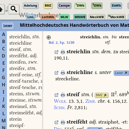
1
2
Adelung
BMZ
Campe
DWb
DWb
ElsWb
N
LmL
LothWb
MLW
MNWB
MeckWB
MeckWB
Mittelhochdeutsches Handwörterbuch von Mat
Lexer
A
streichlîn
stn.
,
streichlîn
,
stn.
bis
stre
B
stf.
streichlinc
Bd. 2, Sp. 1230
C
streif
stm.
,
streichlîn
stn.
dem.
zu
stre
streifëht
adj.
D
,
190,11.
streifen
swv.
,
E
streifer
stm.
,
F
streichlinc
s.
unter
Lexer
streif-reise
stf.
,
G
streckelinc.
streif-tarsche
swf.
,
H
streif-tesche
swf.
,
I
2
streim
stswm.
,
streif
stm.
(
II
. 689
BMZ
J
streime
stswm.
,
Wolk.
13.
3,1.
Zimr.
chr.
4.
156,12.
K
streimel
stn.
,
Schm.
Fr.
2,811
;
streimelëht
adj.
L
,
strein
M
streifëht
adj.
straiphot,
-et:
streipf-
N
c