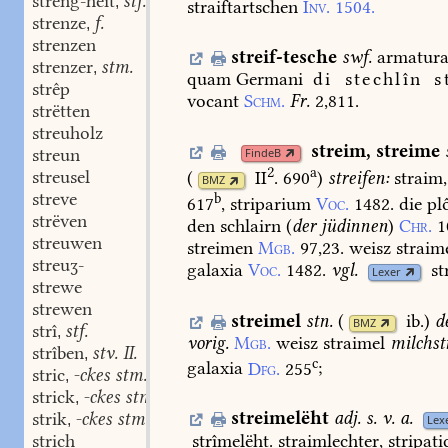
streng-heit
stf.
,
straiftartschen
Inv.
1504.
strenze
f.
,
strenzen
streif-tesche
swf.
armatur
strenzer
stm.
,
quam
Germani
di
stechlîn
st
strêp
vocant
Schm.
Fr.
2,811.
strëtten
streuholz
streim
,
streime
streun
FindeB
2
a
streusel
(
II
. 690
)
streifen:
straim,
BMZ
streve
b
617
,
striparium
Voc.
1482.
die
pl
strëven
den
schlairn
(
der
jüdinnen
)
Chr.
1
streuwen
streimen
Mgb.
97,23.
weisz
straim
streuʒ-
galaxia
Voc.
1482.
vgl.
st
Lexer
strewe
strewen
streimel
stn.
(
ib.
)
d
BMZ
strî
stf.
,
vorig.
Mgb.
weisz
straimel
milchst
strîben
stv. II.
,
c
galaxia
Dfg.
255
;
stric
-ckes stm.
,
strick
-ckes stm.
,
streimelëht
adj.
s.
v.
a.
strik
-ckes stm.
,
Lex
strich
strîmelëht.
straimlechter,
stripati