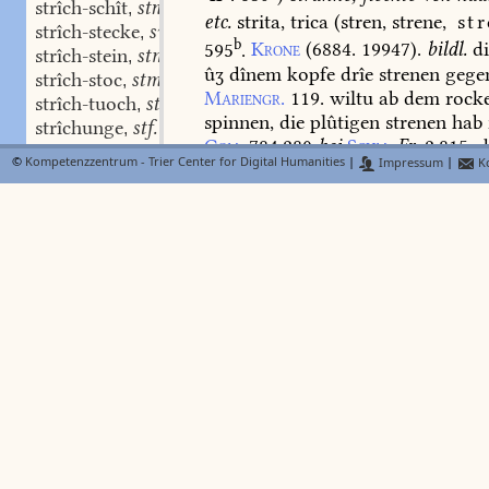
strîch-schît
stn.
,
etc.
strita,
trica
(stren,
strene,
str
strîch-stecke
swm.
,
b
595
.
Krone
(6884.
19947).
bildl.
d
strîch-stein
stm.
,
ûʒ
dînem
kopfe
drîe
strenen
gege
strîch-stoc
stm.
,
Mariengr.
119.
wiltu
ab
dem
rock
strîch-tuoch
stn.
,
spinnen,
die
plûtigen
strenen
hab
strîchunge
stf.
,
Cgm.
784,280
bei
Schm.
Fr.
2,815
;
d
strich-weide
stf.
,
©
Kompetenzzentrum - Trier Center for Digital Humanities
|
Impressum
|
Ko
strenen
milchstrasse,
galaxia
Dfg.
strick
stricke
swf.
,
strickelîn
stn.
,
strenc-lîchen
s.
s
Lexer
strickelinc
stricken
swv.
,
strënec
adj.
in
drî
Lexer
stricken
stn.
,
stricke-nâdele
swf.
,
strënel
stn.
dem.
zu
strën:
stricker
stm.
,
181.
strickerinne
stf.
,
strickunge
stf.
,
stric-lëder
stn.
streng
adv.
s.
stra
,
Lexer
stric-macher
stm.
,
strîd
strenge
adj.
(
FindeB
BM
strîdêre