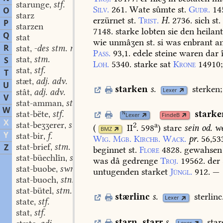
starunge
stf.
,
Silv.
261.
Wate
sûmte
st.
Gudr.
14
O
starz
erzürnet
st.
Trist.
H.
2736.
sich
st.
P
starzen
7148.
starke
lobten
sie
den
heilan
Q
stat
wie
unmâʒen
st.
si
was
enbrant
a
R
stat
-des stm. n.
,
Pass.
93,1.
edele
steine
waren
dar
stat
stm.
S
,
Loh.
5340.
starke
sat
Krone
14910
;
stat
stf.
,
T
stæt
adj. adv.
,
U
starken
s.
sterken;
Lexer
stât
adj. adv.
,
V
stat-amman
stm.
,
W
stat-bëte
stf.
starke
N
,
Lexer
FindeB
X
stat-beʒʒerer
stm.
2
a
,
(
II
. 598
)
starc
sein
od.
we
BMZ
Y
stat-bir
f.
,
Wig.
Mgb.
Kirchb.
Wack.
pr.
56,53
stat-brief
stm.
Z
,
beginnet
st.
Flore
4828.
gewahsen
stat-büechlîn
stn.
,
was
dâ
gedrenge
Troj.
19562.
der
stat-buobe
swm.
,
untugenden
starket
Jüngl.
912.
—
stat-buoch
stn.
,
stat-bütel
stm.
,
stærlinc
s.
sterlinc
Lexer
state
stf.
,
stat
stf.
,
starn
,
starr
s.
star