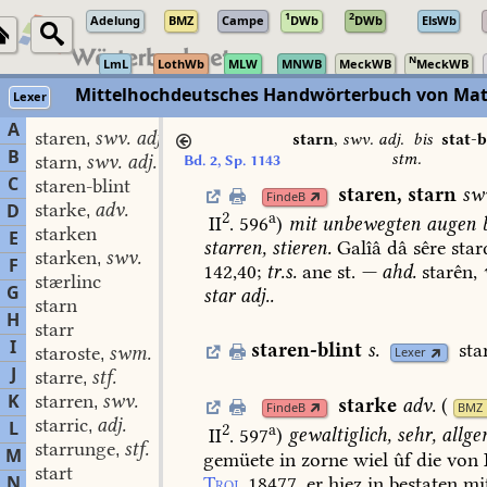
1
2
Adelung
BMZ
Campe
DWb
DWb
ElsWb
N
LmL
LothWb
MLW
MNWB
MeckWB
MeckWB
Mittelhochdeutsches Handwörterbuch von Mat
Lexer
A
staren
swv. adj.
,
starn
,
swv. adj.
bis
stat-b
B
stm.
starn
swv. adj.
Bd. 2, Sp. 1143
,
C
staren-blint
staren
,
starn
sw
FindeB
starke
adv.
D
,
2
a
II
. 596
)
mit
unbewegten
augen
b
starken
E
starren,
stieren.
Galîâ
dâ
sêre
star
starken
swv.
,
F
142,40
;
tr.
s.
ane
st.
—
ahd.
starên,
stærlinc
G
star
adj.
.
starn
H
starr
I
staren-blint
s.
sta
staroste
swm.
Lexer
,
J
starre
stf.
,
K
starren
swv.
,
starke
adv.
(
FindeB
BMZ
starric
adj.
L
,
2
a
II
. 597
)
gewaltiglich,
sehr,
allge
starrunge
stf.
,
M
gemüete
in
zorne
wiel
ûf
die
von
start
N
Troj.
18477.
er
hieʒ
in
bestaten
mi