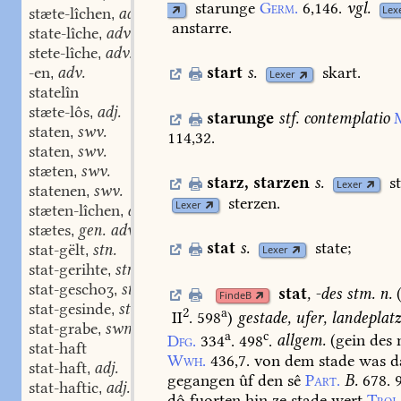
starunge
Germ.
6,146.
vgl.
Lex
stæte-lîchen
adv.
,
anstarre.
state-lîche
adv.
,
stete-lîche
adv.
,
-en
adv.
start
s.
skart.
,
Lexer
statelîn
stæte-lôs
adj.
,
starunge
stf.
contemplatio
staten
swv.
,
114,32.
staten
swv.
,
stæten
swv.
,
starz
,
starzen
s.
s
Lexer
statenen
swv.
,
sterzen.
Lexer
stæten-lîchen
adv.
,
stætes
gen. adv.
,
stat
s.
state;
stat-gëlt
stn.
,
Lexer
stat-gerihte
stn.
,
stat-geschoʒ
stn.
,
stat
,
-des
stm.
n.
FindeB
stat-gesinde
stn.
,
2
a
II
. 598
)
gestade,
ufer,
landeplatz
stat-grabe
swm.
,
a
c
Dfg.
334
.
498
.
allgem.
(
gein
des
stat-haft
Wwh.
436,7.
von
dem
stade
was
d
stat-haft
adj.
,
gegangen
ûf
den
sê
Part.
B.
678.
9
stat-haftic
adj.
,
dô
fuorten
hin
ze
stade
wert
Troj.