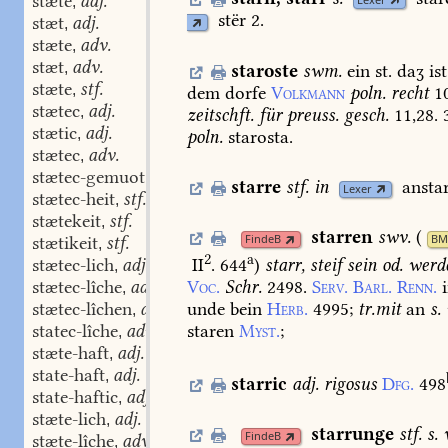
stæte
adj.
Lexer
,
stër
2.
stæt
adj.
,
stæte
adv.
,
stæt
adv.
,
staroste
swm.
ein
st.
daʒ
ist
stæte
stf.
,
dem
dorfe
Volkmann
poln.
recht
1
stætec
adj.
,
zeitschft.
für
preuss.
gesch.
11,28.
stætic
adj.
,
poln.
starosta.
stætec
adv.
,
stætec-gemuot
adj.
,
starre
stf.
in
anstar
Lexer
stætec-heit
stf.
,
stætekeit
stf.
,
starren
swv.
(
FindeB
BM
stætikeit
stf.
,
2
a
stætec-lich
adj.
II
. 644
)
starr,
steif
sein
od.
werd
,
stætec-lîche
adv.
Voc.
Schr.
2498.
Serv.
Barl.
Renn.
,
stætec-lîchen
adv.
unde
bein
Herb.
4995
;
tr.
mit
an
s.
,
statec-lîche
adv.
staren
Myst.
;
,
stæte-haft
adj.
,
state-haft
adj.
,
starric
adj.
rigosus
Dfg.
498
state-haftic
adj.
,
stæte-lich
adj.
,
starrunge
stf.
s.
v
FindeB
stæte-lîche
adv.
,