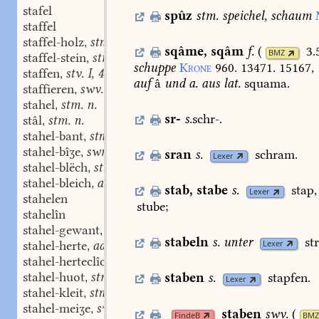
stafel
spûz
stm.
speichel,
schaum
staffel
staffel-holz
stn.
,
sqâme
,
sqâm
f.
(
3.
BMZ
staffel-stein
stm.
,
schuppe
Krone
960.
13471.
15167,
staffen
stv. I, 4.
,
auf
â
und
a.
aus
lat.
squama.
staffieren
swv.
,
stahel
stm. n.
,
sr-
s.
schr-.
stâl
stm. n.
,
stahel-bant
stn.
,
stahel-bîʒe
swm.
,
sran
s.
schram.
Lexer
stahel-blëch
stn.
,
stahel-bleich
adj.
,
stab
,
stabe
s.
stap,
Lexer
stahelen
stube;
stahelîn
stahel-gewant
stn.
,
stabeln
s.
unter
st
Lexer
stahel-herte
adj.
,
stahel-herteclîche
adv.
,
stahel-huot
stm.
staben
s.
stapfen.
,
Lexer
stahel-kleit
stn.
,
stahel-meiʒe
swm.
,
staben
swv.
(
FindeB
BMZ