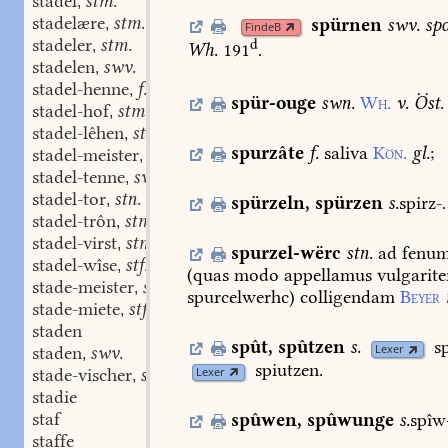
stadel
stm.
,
stadelære
stm.
spürnen
swv.
sp
,
FindeB
stadeler
stm.
d
,
Wh.
191
.
stadelen
swv.
,
stadel-henne
f.
,
spür-ouge
swn.
Wh.
v.
Öst.
stadel-hof
stm.
,
stadel-lêhen
stn.
,
spurzâte
f.
saliva
Kön.
gl.
;
stadel-meister
stm.
,
stadel-tenne
swm.
,
stadel-tor
stn.
,
spürzeln
,
spürzen
s.
spirz-.
stadel-trôn
stm.
,
stadel-virst
stm.
,
spurzel-wërc
stn.
ad
fenu
stadel-wîse
stf.
,
(quas
modo
appellamus
vulgarite
stade-meister
stm.
,
spurcelwerhc)
colligendam
Beyer
stade-miete
stf.
,
staden
spût
,
spûtzen
s.
s
Lexer
staden
swv.
,
spiutzen.
Lexer
stade-vischer
stm.
,
stadie
staf
spûwen
,
spûwunge
s.
spîw
staffe