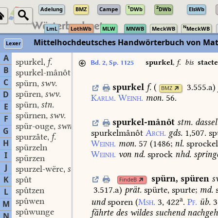
1
2
Adelung
BMZ
Campe
DWb
DWb
ElsWb
N
LmL
LothWb
MLW
MNWB
MeckWB
MeckWB
Mittelhochdeutsches Handwörterbuch von Mat
Lexer
A
spurkel
f.
,
spurkel
,
f.
bis
stacte
Bd. 2, Sp. 1125
B
spurkel-mânôt
stm.
,
C
spürn
swv.
,
spurkel
f.
(
3.555.a
)
BMZ
spüren
swv.
D
,
Karlm.
Weinh.
mon.
56.
spürn
stn.
,
E
spürnen
swv.
,
F
spurkel-mânôt
stm.
dassel
spür-ouge
swn.
,
G
spurkelmânôt
Arch.
gds.
1,507.
sp
spurzâte
f.
,
H
Weinh.
mon.
57
(
1486
;
nl.
sprocke
spürzeln
Weinh.
von
nd.
sprock
nhd.
spring
I
spürzen
J
spurzel-wërc
stn.
,
spürn
,
spüren
s
K
spût
FindeB
3.517.a
)
prät.
spürte,
spurte;
md.
spûtzen
L
a
spûwen
und
sporen
(
Msh.
3,
422
.
Pf.
üb.
3
M
spûwunge
fährte
des
wildes
suchend
nachgeh
N