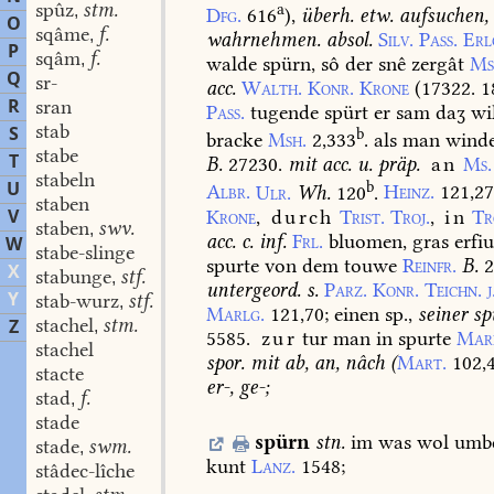
spûz
stm.
a
,
Dfg.
616
),
überh.
etw.
aufsuchen,
O
sqâme
f.
,
wahrnehmen.
absol.
Silv.
Pass.
Erl
P
sqâm
f.
,
walde
spürn,
sô
der
snê
zergât
Ms
Q
sr-
acc.
Walth.
Konr.
Krone
(17322.
1
R
sran
Pass.
tugende
spürt
er
sam
daʒ
wi
stab
S
b
bracke
Msh.
2,333
.
als
man
wind
stabe
T
B.
27230.
mit
acc.
u.
präp.
an
Ms.
stabeln
U
b
Albr.
Ulr.
Wh.
120
.
Heinz.
121,27
staben
V
Krone
,
durch
Trist.
Troj.
,
in
Tr
staben
swv.
,
acc.
c.
inf.
Frl.
bluomen,
gras
erfi
W
stabe-slinge
spurte
von
dem
touwe
Reinfr.
B.
2
X
stabunge
stf.
,
untergeord.
s.
Parz.
Konr.
Teichn.
Y
stab-wurz
stf.
,
Marlg.
121,70
;
einen
sp.,
seiner
sp
stachel
stm.
Z
,
5585.
zur
tur
man
in
spurte
Mar
stachel
spor.
mit
ab,
an,
nâch
(
Mart.
102,
stacte
er-,
ge-;
stad
f.
,
stade
spürn
stn.
im
was
wol
umb
stade
swm.
,
kunt
Lanz.
1548
;
stâdec-lîche