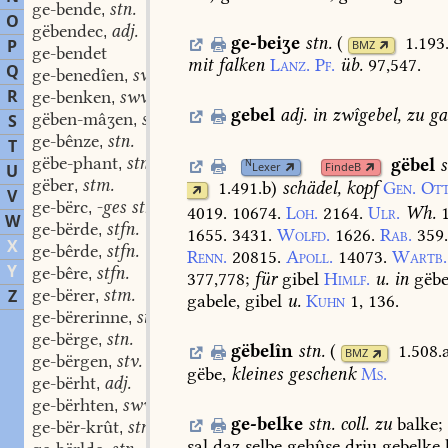
ge-bende
stn.
,
O
gëbendec
adj.
,
ge-beiʒe
stn.
(
1.193
P
BMZ
ge-bendet
mit
falken
Lanz.
Pf.
üb.
97,547.
Q
ge-benedîen
swv.
,
R
ge-benken
swv.
,
gebel
adj.
in
zwîgebel,
zu
ga
gëben-mâʒen
swv.
S
,
ge-bênze
stn.
,
T
gëbe-phant
stn.
gëbel
,
N
Lexer
FindeB
U
gëber
stm.
1.491.b
)
schädel,
kopf
Gen.
Ott
,
V
ge-bërc
-ges stnm.
,
4019.
10674.
Loh.
2164.
Ulr.
Wh.
W
ge-bërde
stfn.
,
1655.
3431.
Wolfd.
1626.
Rab.
359
X
ge-bêrde
stfn.
,
Renn.
20815.
Apoll.
14073.
Wartb.
Y
ge-bêre
stfn.
,
377,778
;
für
gibel
Himlf.
u.
in
gëbe
ge-bërer
stm.
Z
,
gabele,
gibel
u.
Kuhn
1,
136.
ge-bërerinne
stf.
,
ge-bërge
stn.
,
gëbelîn
stn.
(
1.508.
BMZ
ge-bërgen
stv. I, 3.
,
gëbe,
kleines
geschenk
Ms.
ge-bërht
adj.
,
ge-bërhten
swv.
,
ge-belke
stn.
coll.
zu
balke;
ge-bër-krût
stn.
,
sal
daʒ
selbe
gehûse
driu
gebelke