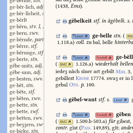
ge-bërlde
stn.
,
(
1438
,
Ems
).
ge-bër-lich
adj.
,
ge-bër-lîcheit
stf.
,
ge-bërlt
gëbelkeit
stf.
in
âgëbelk.
s.
n
ge-bërn
stv. I, 2.
,
ge-bern
swv.
,
ge-belle
stn.
(
N
Lexer
BM
ge-bërnde
part. adj.
,
1.118.a
)
coll.
zu
bal,
belle
hinterb
ge-bêrre
stf.
,
ge-bërunge
stf.
,
ge-bël
N
Lexer
FindeB
ge-berte
stn.
,
(
1.126.a
)
wiederholt
belle
BMZ
gëbe-snitz
adj.
,
iedeʒ
nâch
sîner
art
gebilt
Msh.
3,
gëbe-sam
adj.
,
gebillest
Krone
17774.
swaʒ
er
in
l
ge-besten
swv.
,
gebal
Otn.
p.
100.
ge-bët
stn.
,
ge-bëte
stf.
,
ge-bëten
swv.
,
gëbel-want
stf.
s.
Lexer
ge-bette
stn.
,
ge-bette
swf.
,
gëben
N
Lexer
FindeB
ge-betten
swv.
,
(
1.500.b-503.a
)
für
gibest,
BMZ
ge-beʒʒern
swv.
,
contr.
gîst
(
Pass.
149,89
),
gît;
ande
ge-bicke
stn.
,