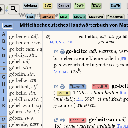
1
2
Adelung
BMZ
Campe
DWb
DWb
ElsWb
N
LmL
LothWb
MLW
MNWB
MeckWB
MeckWB
Mittelhochdeutsches Handwörterbuch von Mat
Lexer
A
ge-beitec
adj.
,
ge-beitec
,
adj.
bis
ge-bë
B
ges stnm.
ge-beiten
swv.
Bd. 1, Sp. 749
,
C
ge-beit-sam
adj.
,
ge-beitec
adj.
wartend,
verw
ge-beiʒe
stn.
D
,
bis
gebeitic
eine
kleine
wîle
hî
Jer.
gebel
adj.
,
E
gen.
wær
ich
der
tugende
sô
gebei
gëbel
stm.
,
F
b
Malag.
126
;
gëbelîn
stn.
,
G
ge-belke
stn.
,
H
ge-bei
gëbelkeit
stf.
N
,
Lexer
FindeB
I
(
1.175.a
)
stand
halten
Rul
ge-belle
stn.
,
BMZ
J
(
mit
dat.
);
Er.
5927
ist
mit
Bech
ge
ge-bëllen
stv. I, 3.
,
gebeutest)
zu
lesen.
K
gëbel-want
stf.
,
gëben
stv. I, 1.
L
,
gëben
swv.
,
ge-beit-sam
adj.
M
FindeB
gëbende
part. adj.
,
ib.
)
gerne
wartend,
geduldig
Taule
N