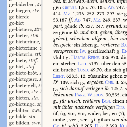
bes.
in
schwäb.-alem.
denkm.
infin
ge-biderben
swv.
,
gên
Griesh.
1,55.
70.
105.
Ad.
747.
ge-biegen
stv. III.
,
414.
Mz.
1,236.
252.
273.
293.
sie
g
ge-bierde
53,187
ff.
Ad.
747.
Mz.
249.
287.
w
ge-biet
part.
gênde
ib.
227.
247.
gerund.
z
ge-bietære
stm.
,
ze
gênne
ib.
und
323:
geben,
überg
ge-bieter
stm.
,
geben
),
schenken.
allgem.,
hier
nu
ge-bietærinne
stf.
,
beispiele:
sîn
leben
g.,
verlieren
Ba
ge-bieterinne
stf.
,
vorsprechen
Iw.
geselleschaft
g.
En
ge-bieterîn
stf.
,
vluht
g.
Hartm.
Reinh.
326,970.
di
ge-biete
stnf.
,
ein
sterben
Loh.
5197.
über
den
sê
ge-biet
stnf.
,
ein
brucke
Tund.
49,70.
diu
sich
gî
ge-biete-brôt
stn.
,
Lieht.
628,3.
12.
zûsamine
geben
z
ge-bietegære
stm.
,
D
*
109.
sich
g.,
ergeben
Chr.
3.
53,
ge-biete-gëlt
stn.
,
g.,
sich
darauf
verlegen
ib.
125,7.
s
ge-bieten
stv. III.
,
bekennen
Parz.
Wildon.
30,535.
ei
ge-bieten
stn.
,
g.,
für
unsch.
erklären
Bon.
einen
ge-bietunge
stf.
,
mit
übler
nachrede
verfolgen
Elis.
ge-bîhten
swv.
,
ûf,
ûʒ,
vor,
vür,
wider;
be-,
en-(?),
ge-bilde
stn.
,
umbe-,
ver-,
zer-.
gt.
giban
von
dun
ge-bilden
swv.
,
Gr.
kl.
schft.
2,205.
Dief.
2,399.
Ku