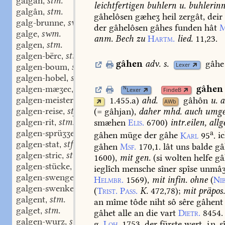
galgan
stm.
,
leichtfertigen
buhlern
u.
buhlerinn
galgân
stm.
,
gâhelôsen
gæheʒ
heil
zergât,
deir
galg-brunne
swm.
,
der
gâhelôsen
gâhes
funden
hât
M
galge
swm.
,
anm.
Bech
zu
Hartm.
lied.
11,23.
galgen
stm.
,
galgen-bërc
stm.
,
gâhen
adv.
s.
gâhe
Lexer
galgen-boum
stm.
,
galgen-hobel
stm.
,
galgen-mæʒec
adj.
gâhen
N
,
Lexer
FindeB
galgen-meister
stm.
1.455.a
)
ahd.
gâhôn
u.
a
,
AWb
galgen-reise
stf.
(=
gâhjan)
,
daher
mhd.
auch
umge
,
galgen-rit
stm.
smæhen
Elis.
6700
)
intr.
eilen,
allg
,
galgen-sprüʒʒel
stm.
a
,
gâhen
müge
der
gâhe
Karl
95
.
i
galgen-stat
stf.
,
gâhen
Msf.
170,1.
lât
uns
balde
gâ
galgen-stric
stm.
,
1600
),
mit
gen.
(
si
wolten
helfe
gâ
galgen-stücke
stn.
,
ieglîch
mensche
sîner
spîse
unmâʒ
galgen-swengel
stm.
,
Helmbr.
1569
),
mit
infin.
ohne
(
Nib
galgen-swenkel
stm.
,
(
Trist.
Pass.
K.
472,78
);
mit
präpos.
galgent
stm.
,
an
mîme
tôde
niht
sô
sêre
gâhent
galget
stm.
,
gâhet
alle
an
die
vart
Dietr.
8454.
galgen-wurz
stf.
,
g.
Loh.
1753.
der
fürste
wert
in
s