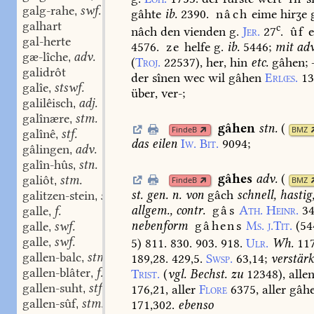
galg-rahe
swf.
,
gâhte
ib.
2390.
nâch
eime
hirʒe
g
galhart
c
nâch
den
vienden
g.
Jer.
27
.
ûf
e
gal-herte
4576.
ze
helfe
g.
ib.
5446
;
mit
adv
gæ-lîche
adv.
,
(
Troj.
22537
),
her,
hin
etc.
gâhen;
galidrôt
der
sînen
wec
wil
gâhen
Erlœs.
13
galîe
stswf.
,
über,
ver-;
galilêisch
adj.
,
galînære
stm.
,
gâhen
stn.
(
FindeB
BMZ
galînê
stf.
,
das
eilen
Iw.
Bit.
9094
;
gâlingen
adv.
,
galîn-hûs
stn.
,
gâhes
adv.
(
galiôt
stm.
,
FindeB
BMZ
st.
gen.
n.
von
gâch
schnell,
hastig
galitzen-stein
stm.
,
allgem.,
contr.
gâs
Ath.
Heinr.
34
galle
f.
,
nebenform
gâhens
Ms.
j.Tit.
(54
galle
swf.
,
galle
swf.
5
)
811.
830.
903.
918.
Ulr.
Wh.
11
,
gallen-balc
stm.
189,28.
429,5.
Swsp.
63,14
;
verstärk
,
gallen-blâter
f.
Trist.
(
vgl.
Bechst.
zu
12348),
alle
,
gallen-suht
stf.
176,21,
aller
Flore
6375,
aller
gâhe
,
gallen-sûf
stm.
171,302.
ebenso
,