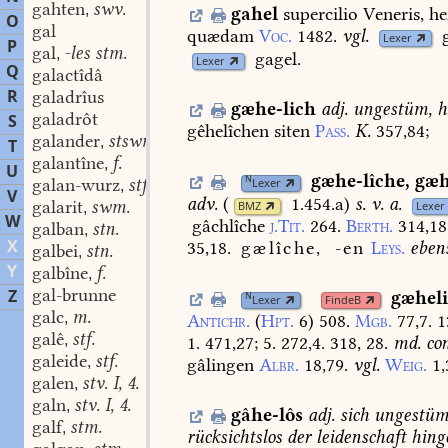
gahten
swv.
,
gahel
supercilio
Veneris,
he
O
gal
quædam
Voc.
1482.
vgl.
Lexer
P
gal
-les stm.
,
gagel.
Lexer
Q
galactîdâ
R
galadrîus
gæhe-lich
adj.
ungestüm,
he
galadrôt
S
gêhelîchen
siten
Pass.
K.
357,84
;
galander
stswm.
,
T
galantîne
f.
,
U
gæhe-lîche
,
gæh
N
galan-wurz
stf.
Lexer
,
V
adv.
(
1.454.a
)
s.
v.
a.
galarit
swm.
BMZ
Lexer
,
W
gâchlîche
j.Tit.
264.
Berth.
314,18
galban
stn.
,
X
35,18.
gælîche,
-en
Leys.
eben
galbei
stn.
,
Y
galbîne
f.
,
gal-brunne
Z
gæhel
N
Lexer
FindeB
galc
m.
,
Antichr.
(
Hpt.
6
)
508.
Mgb.
77,7.
1
galê
stf.
,
1.
471,27;
5.
272,4.
318,
28.
md.
con
galeide
stf.
,
gâlingen
Albr.
18,79.
vgl.
Weig.
1,
galen
stv. I, 4.
,
galn
stv. I, 4.
,
gâhe-lôs
adj.
sich
ungestüm
galf
stm.
,
rücksichtslos
der
leidenschaft
hing