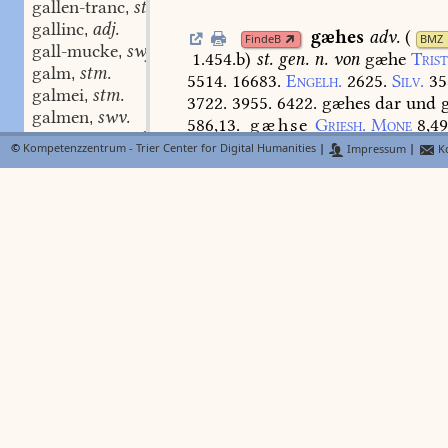
gallen-tranc
stm.
,
gallinc
adj.
,
gæhes
adv.
(
FindeB
BMZ
gall-mucke
swf.
,
1.454.b
)
st.
gen.
n.
von
gæhe
Trist
galm
stm.
,
5514.
16683.
Engelh.
2625.
Silv.
35
galmei
stm.
,
3722.
3955.
6422.
gæhes
dar
und
g
galmen
swv.
,
586,13.
gæhse
Griesh.
Mone
8,4
galm-holin
stf.
,
©
Kompetenzzentrum - Trier Center for Digital Humanities
|
Impressum
|
Ko
gâlois
adv.
,
gæhte
stf.
s.
gæhed
Lexer
galopeiʒ
stm.
,
galopieren
swv.
,
gahten
swv.
s.
gea
kalopieren
swv.
,
Lexer
galp
stm.
,
galpen
swv.
,
gal
prät.
s.
gëllen;
Lexer
galreide
stf.
,
galreiden
swv.
,
gal
,
-le
N
Lexer
FindeB
galreid-sulze
stf.
,
(
1.457.b
)
gesang
Ms.
Ls.
(
d
BMZ
galster
stn.
,
347,445),
ton,
schall,
busûnen
gal
galsterîe
stf.
,
waist
nicht,
das
lêre
ding
als
scha
galster-lich
adj.
,
pusaun
lauten
gal
geben?
Cgm.
25
galt
adj.
,
hendiger
danne
ein
gal
Msh.
3,30
galt-alpe
swf.
,