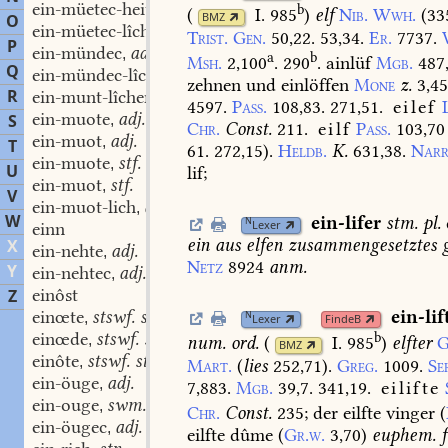
ein-müetec-heit
stf.
b
,
(
I. 985
)
elf
Nib.
Wwh.
(33
BMZ
O
ein-müetec-lîche
adv.
,
Trist.
Gen.
50,22.
53,34.
Er.
7737.
P
ein-mündec
adj. adv.
,
a
b
Msh.
2,100
.
290
.
ainlüf
Mgb.
487
Q
ein-mündec-lîchen
adv.
,
zehnen
und
einlöffen
Mone
z.
3,45
R
ein-munt-lîchen
adv.
,
4597.
Pass.
108,83.
271,51.
eilef
ein-muote
adj.
S
,
Chr.
Const.
211.
eilf
Pass.
103,70
ein-muot
adj.
,
T
61.
272,15).
Heldb.
K.
631,38.
Narr
ein-muote
stf.
,
U
lif;
ein-muot
stf.
,
V
ein-muot-lich
adj.
,
W
ein-lifer
stm.
pl.
N
Lexer
einn
ein
aus
elfen
zusammengesetztes
g
X
ein-nehte
adj.
,
Netz
8924
anm.
Y
ein-nehtec
adj.
,
einôst
Z
einœte
stswf. stn.
ein-lif
N
,
Lexer
FindeB
einœde
stswf. stn.
b
,
num. ord.
(
I. 985
)
elfter
G
BMZ
einôte
stswf. stn.
,
Mart.
(
lies
252,71).
Greg.
1009.
Se
ein-öuge
adj.
,
7,883.
Mgb.
39,7.
341,19.
eilifte
ein-ouge
swm.
,
Chr.
Const.
235
;
der
eilfte
vinger
(
ein-öugec
adj.
,
eilfte
dûme
(
Gr.w.
3,70
)
euphem.
f