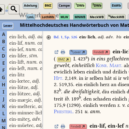
1
2
Adelung
BMZ
Campe
DWb
DWb
ElsWb
N
LmL
LothWb
MLW
MNWB
MeckWB
MeckWB
Mittelhochdeutsches Handwörterbuch von Mat
Lexer
A
ein-lich
adj. adv.
,
ein-lich
,
adj. adv.
bis
ei
Bd. 1, Sp. 526
B
ein-lif
num. card.
,
C
ein-lef
num. card.
,
ein-li
N
Lexer
FindeB
ein-lifer
stm.
D
,
a
(
I. 423
)
in
eins
geflochten
BMZ
ein-lift
num. ord.
,
E
gewebt,
einheitlich
Konr.
Mart.
al
ein-left
num. ord.
,
F
ewiclîch
leben
einlich
und
drilich
ein-litz
G
Hpt.
2,149.
in
ir
selben
hât
si
ir
wî
ein-lœtec
adj.
,
2.
519,35.
ein
einlich
herz
an
dise
H
ein-lütze
adj.
,
b
82
.
die
dreifaltigkeit,
diu
einlich
d
I
ein-lützec
adj.
,
b
treit
ib.
189
.
den
schaden
einlich
J
ein-mæʒic
adj.
,
175,9
(
1290
).
einlich
werden
s.
v.
a
K
ein-melteric
adj.
,
Priesterl.
251
u.
anm.
ein-minnec-lîche
adv.
L
,
ein-miteʒ
adv.
,
M
ein-müetec
adj.
ein-lif
,
ein-lef
n
,
FindeB
N