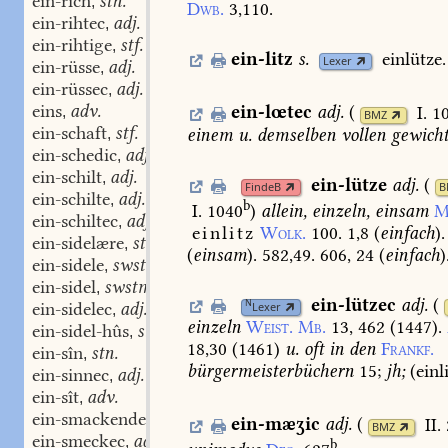
ein-rich
stn.
,
Dwb.
3,110.
ein-rihtec
adj.
,
ein-rihtige
stf.
,
ein-litz
s.
einlütze.
Lexer
ein-rüsse
adj.
,
ein-rüssec
adj.
,
eins
adv.
ein-lœtec
adj.
(
I. 1
,
BMZ
ein-schaft
stf.
einem
u.
demselben
vollen
gewich
,
ein-schedic
adj.
,
ein-schilt
adj.
,
ein-lütze
adj.
(
FindeB
B
ein-schilte
adj.
,
b
I. 1040
)
allein,
einzeln,
einsam
M
ein-schiltec
adj.
,
einlitz
Wolk.
100.
1,8
(
einfach
).
ein-sidelære
stm.
,
(
einsam
).
582,49.
606,
24
(
einfach
)
ein-sidele
swstm.
,
ein-sidel
swstm.
,
ein-lützec
adj.
(
N
ein-sidelec
adj.
Lexer
,
einzeln
Weist.
Mb.
13,
462
(
1447
).
ein-sidel-hûs
stn.
,
18,30
(
1461
)
u.
oft
in
den
Frankf.
ein-sîn
stn.
,
bürgermeisterbüchern
15;
jh;
(einli
ein-sinnec
adj.
,
ein-sît
adv.
,
ein-smackende
part. adj.
,
ein-mæʒic
adj.
(
II.
BMZ
ein-smeckec
adj.
,
b