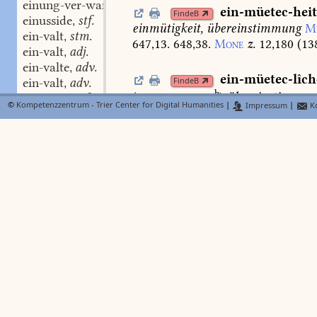
einung-ver-wante
swm.
,
ein-müetec-hei
FindeB
einusside
stf.
,
einmütigkeit,
übereinstimmung
My
ein-valt
stm.
,
647,13.
648,38.
Mone
z.
12,180
(
13
ein-valt
adj.
,
ein-valte
adv.
,
ein-müetec-lîch
FindeB
ein-valt
adv.
,
b
(
II. 260
)
übereinstimmen
ein-valte
stf.
,
BMZ
©
Kompetenzzentrum - Trier Center for Digital Humanities
|
Impressum
|
Ko
Lanz.
En.
232,28.
ein-valt
stf.
,
ein-valtec
adj.
,
ein-valtec-heit
stf.
,
ein-mündec
adj.
N
Lexer
ein-valtec-lîche
adv.
,
einmündig
rîche,
reich
mit
einsti
ein-valtec-lîchen
adv.
,
gewähltem
oberhaupt
Mone
z.
7,19
ein-valtege
stf.
,
bischof
ib.;
adv.
einmündig
sagen
ein-valten
swv.
,
ein-valt-lîche
adv.
,
ein-mündec-lîchen
adv.
e
ein-valt-lîchen
adv.
,
6,
311.
ebenso
ein-var
adj.
,
ein-var
-wes adj.
,
ein-munt-lîche
N
ein-velte
stf. adj.
Lexer
,
einmundlichen
sprechen
Gr.w.
1,5
ein-veltec
stf. adj.
,
ein-vir
adj.
,