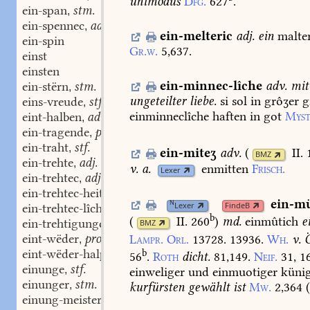
unimodus
Dfg.
627
.
ein-span
stm.
,
ein-spennec
adj.
,
ein-melteric
adj.
ein
malte
ein-spin
Gr.w.
5,637.
einst
einsten
ein-minnec-lîche
adv.
mit
ein-stërn
stm.
,
ungeteilter
liebe.
si
sol
in
grôʒer
g
eins-vreude
stf.
,
einminneclîche
haften
in
got
Myst
eint-halben
adv.
,
ein-tragende
part. adj.
,
ein-traht
stf.
,
ein-miteʒ
adv.
(
II.
BMZ
ein-trehte
adj.
,
v.
a.
enmitten
Frisch.
Lexer
ein-trehtec
adj.
,
ein-trehtec-heit
stf.
,
ein-m
N
Lexer
FindeB
ein-trehtec-lîche
adv.
,
b
(
II. 260
)
md.
einmûtich
e
ein-trehtigunge
stf.
BMZ
,
eint-wëder
pron.
Lampr.
Orl.
13728.
13936.
Wh.
v.
Ö
,
eint-wëder-halp
adv.
b
,
56
.
Roth
dicht.
81,149.
Neif.
31,
1
einunge
stf.
,
einweliger
und
einmuotiger
künig
einunger
stm.
,
kurfürsten
gewählt
ist
Mw.
2,364
einung-meister
stm.
,