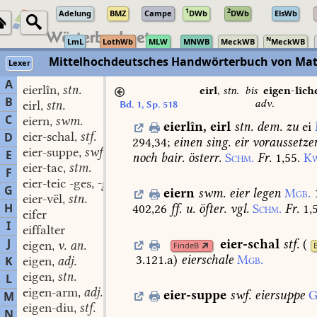
1
2
Adelung
BMZ
Campe
DWb
DWb
ElsWb
N
LmL
LothWb
MLW
MNWB
MeckWB
MeckWB
Mittelhochdeutsches Handwörterbuch von Mat
Lexer
A
eierlîn
stn.
,
eirl
,
stn.
bis
eigen-lîch
B
adv.
eirl
stn.
Bd. 1, Sp. 518
,
C
eiern
swm.
,
eierlîn
,
eirl
stn.
dem.
zu
ei
eier-schal
stf.
D
,
294,34
;
einen
sing.
eir
voraussetze
eier-suppe
swf.
,
E
noch
bair.
österr.
Schm.
Fr.
1,55.
Kw
eier-tac
stm.
,
F
eier-teic -ges
-ges stm.
,
G
eiern
swm.
eier
legen
Mgb.
eier-vël
stn.
,
H
402,26
ff.
u.
öfter.
vgl.
Schm.
Fr.
1,
eifer
I
eiffalter
J
eier-schal
stf.
(
eigen
v. an.
FindeB
,
3.121.a
)
eierschale
Mgb.
K
eigen
adj.
,
eigen
stn.
L
,
eigen-arm
adj.
,
eier-suppe
swf.
eiersuppe
G
M
eigen-diu
stf.
,
N