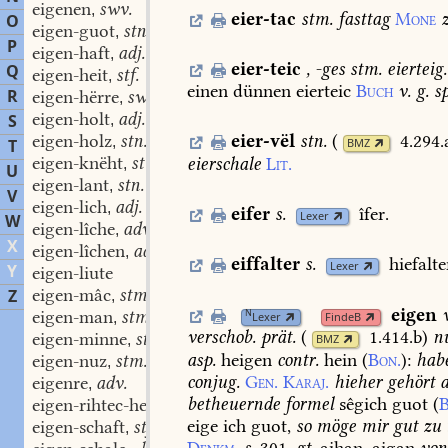
eigenen
swv.
,
eier-tac
stm.
fasttag
Mone
z
O
eigen-guot
stn.
,
P
eigen-haft
adj.
,
eier-teic
,
-ges
stm.
eierteig.
Q
eigen-heit
stf.
,
einen
dünnen
eierteic
Buch
v.
g.
sp
R
eigen-hërre
swm.
,
eigen-holt
adj.
S
,
eigen-holz
stn.
eier-vël
stn.
(
4.294.
,
T
BMZ
eigen-knëht
stm.
eierschale
Lit.
,
U
eigen-lant
stn.
,
V
eigen-lich
adj.
,
eifer
s.
îfer.
Lexer
W
eigen-lîche
adv.
,
X
eigen-lîchen
adv.
,
eiffalter
s.
hiefalte
Lexer
Y
eigen-liute
eigen-mâc
stm.
Z
,
eigen
N
eigen-man
stm.
Lexer
FindeB
,
verschob.
prät.
(
1.414.b
)
n
eigen-minne
stf.
,
BMZ
asp.
heigen
contr.
hein
(
Bon.
):
hab
eigen-nuz
stm.
,
conjug.
Gen.
Karaj.
hieher
gehört
a
eigenre
adv.
,
betheuernde
formel
sêgich
guot
(
B
eigen-rihtec-heit
stf.
,
eige
ich
guot,
so
möge
mir
gut
zu
eigen-schaft
stf.
,
Denkm.
s.
301.
gt.
aihan,
aigan
von