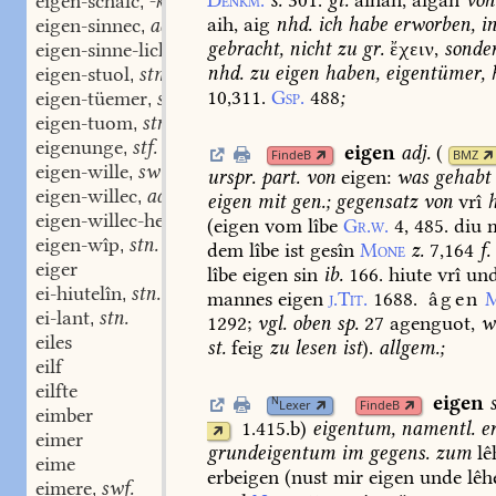
eigen-schalc
-kes stm.
,
aih,
aig
nhd.
ich
habe
erworben,
i
eigen-sinnec
adj.
,
gebracht
,
nicht
zu
gr.
ἔχειν,
sonde
eigen-sinne-lich
adj.
,
nhd.
zu
eigen
haben,
eigentümer,
h
eigen-stuol
stm.
,
10,311.
Gsp.
488
;
eigen-tüemer
stm.
,
eigen-tuom
stn.
,
eigenunge
stf.
,
eigen
adj.
(
FindeB
BMZ
eigen-wille
swm.
,
urspr.
part.
von
eigen:
was
gehabt
eigen-willec
adj.
,
eigen
mit
gen.;
gegensatz
von
vrî
h
eigen-willec-heit
stf.
,
(
eigen
vom
lîbe
Gr.w.
4,
485.
diu
m
eigen-wîp
stn.
,
dem
lîbe
ist
gesîn
Mone
z.
7,164
f.
eiger
lîbe
eigen
sin
ib.
166.
hiute
vrî
un
ei-hiutelîn
stn.
,
mannes
eigen
j.Tit.
1688.
âgen
ei-lant
stn.
,
1292
;
vgl.
oben
sp.
27
agenguot,
w
eiles
st.
feig
zu
lesen
ist
).
allgem.;
eilf
eilfte
eigen
N
Lexer
FindeB
eimber
1.415.b
)
eigentum,
namentl.
er
eimer
grundeigentum
im
gegens.
zum
lê
eime
erbeigen
(
nust
mir
eigen
unde
lêh
eimere
swf.
,