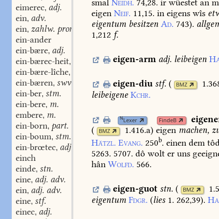
smal
Neidh.
74,28.
ir
wüestet
an
m
eimerec
adj.
,
eigen
Neif.
11,15.
in
eigens
wîs
et
ein
adv.
,
eigentum
besitzen
Ad.
743
).
allgem
ein
zahlw. pron. zahlw. unbest. pron. unbestimmt. artik
,
1,212
f.
ein-ander
ein-bære
adj.
,
eigen-arm
adj.
leibeigen
Ha
ein-bærec-heit
stf.
,
ein-bære-lîche
adv.
,
ein-bæren
swv.
eigen-diu
stf.
(
1.36
,
BMZ
ein-ber
stm.
leibeigene
Kchr.
,
ein-bere
m.
,
embere
m.
,
eigen
N
Lexer
FindeB
ein-born
part. adj.
,
(
1.416.a
)
eigen
machen,
zu
BMZ
ein-boum
stm.
,
b
Hätzl.
Evang.
250
.
einen
dem
tô
ein-brœtec
adj.
,
5263.
5707.
dô
wolt
er
uns
geeign
einch
hân
Wolfd.
566.
einde
stn.
,
eine
adj. adv.
,
eigen-guot
stn.
(
1.
ein
adj. adv.
BMZ
,
eigentum
Fdgr.
(
lies
1.
262,39).
Ha
eine
stf.
,
einec
adj.
,